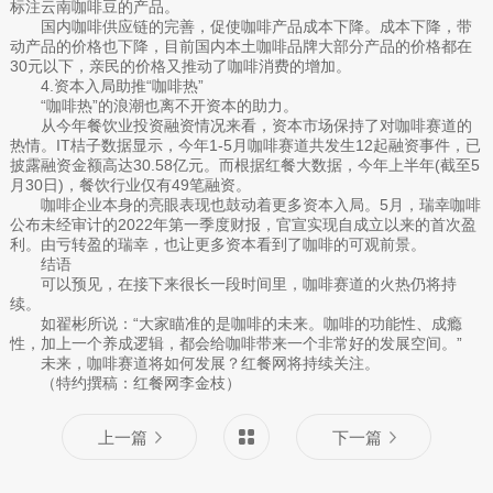
标注云南咖啡豆的产品。
国内咖啡供应链的完善，促使咖啡产品成本下降。成本下降，带
动产品的价格也下降，目前国内本土咖啡品牌大部分产品的价格都在
30元以下，亲民的价格又推动了咖啡消费的增加。
4.资本入局助推“咖啡热”
“咖啡热”的浪潮也离不开资本的助力。
从今年餐饮业投资融资情况来看，资本市场保持了对咖啡赛道的
热情。IT桔子数据显示，今年1-5月咖啡赛道共发生12起融资事件，已
披露融资金额高达30.58亿元。而根据红餐大数据，今年上半年(截至5
月30日)，餐饮行业仅有49笔融资。
咖啡企业本身的亮眼表现也鼓动着更多资本入局。5月，瑞幸咖啡
公布未经审计的2022年第一季度财报，官宣实现自成立以来的首次盈
利。由亏转盈的瑞幸，也让更多资本看到了咖啡的可观前景。
结语
可以预见，在接下来很长一段时间里，咖啡赛道的火热仍将持
续。
如翟彬所说：“大家瞄准的是咖啡的未来。咖啡的功能性、成瘾
性，加上一个养成逻辑，都会给咖啡带来一个非常好的发展空间。”
未来，咖啡赛道将如何发展？红餐网将持续关注。
（特约撰稿：红餐网李金枝）
上一篇
下一篇