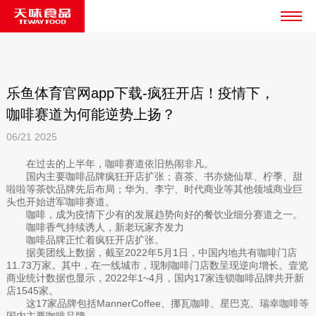
乐鱼体育官网app下载-疯狂开店！疫情下，
咖啡赛道为何能逆势上扬？
06/21
2025
在过去的上半年，咖啡赛道依旧热闹非凡。
国内主要咖啡品牌疯狂开店扩张；喜茶、书亦烧仙草、柠季、甜
啦啦等茶饮品牌先后布局；华为、李宁、时代商业等其他领域商业巨
头也开始进军咖啡赛道。
咖啡，成为疫情下少有的发展趋势向好的餐饮业细分赛道之一。
咖啡香气持续诱人，新老玩家齐发力
咖啡品牌正忙着疯狂开店扩张。
据美团线上数据，截至2022年5月1日，中国内地共有咖啡门店
11.73万家。其中，在一线城市，现制咖啡门店数呈现逆向增长。壹览
商业统计数据也显示，2022年1~4月，国内17家连锁咖啡品牌共开新
店1545家。
这17家品牌包括MannerCoffee、挪瓦咖啡、星巴克、瑞幸咖啡等
国内主要咖啡品牌。