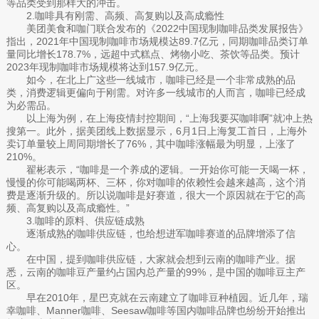
等品类受到那样大的冲击。
2.咖啡具有刚需、高频、高复购以及高成瘾性
美团美食和咖门联合发布的《2022中国现制咖啡品类发展报告》
指出，2021年中国现制咖啡市场规模达89.7亿元，同期咖啡品类订单
量同比增长178.7%，远超中式糕点、烤物小吃、茶饮等品类。预计
2023年现制咖啡市场规模将达到157.9亿元。
如今，在北上广这些一线城市，咖啡已经是一个非常成熟的品
类，消费逻辑更偏向于刚需。对许多一线城市的人而言，咖啡已经成
为必需品。
以上海为例，在上海疫情封控期间，“上海我要买咖啡啊”就冲上热
搜第一。此外，据美团线上数据显示，6月1日上海复工首日，上海外
卖订单量较上周同期增长了76%，其中咖啡涨幅最为明显，上涨了
210%。
翟彬表示，“咖啡是一个养成的逻辑。一开始你可能一天喝一杯，
慢慢的你可能喝两杯、三杯，你对咖啡的依赖性会越来越高，这个消
费是逐渐升级的。所以说咖啡是好赛道，很大一个原因就在于它的高
频、高复购以及高成瘾性。”
3.咖啡的原料、供应链成熟
逐渐成熟的咖啡供应链，也给想进军咖啡赛道的品牌增添了信
心。
在中国，提到咖啡供应链，大家就会想到云南的咖啡产业。据
悉，云南的咖啡豆产量约占国内总产量的99%，是中国的咖啡豆主产
区。
早在2010年，星巴克就在云南建立了咖啡豆种植园。近几年，瑞
幸咖啡、Manner咖啡、Seesaw咖啡等国内咖啡品牌也纷纷开始推出