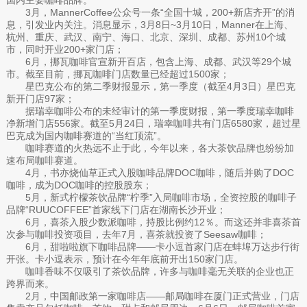
3月，MannerCoffee公众号一条“全国十城，200+新店齐开”的消
息，引发业内关注。消息显示，3月8日~3月10日，Manner在上海、
杭州、重庆、武汉、南宁、海口、北京、深圳、成都、苏州10个城
市，同时开业200+家门店；
6月，挪瓦咖啡官宣新开百店，包含上海、成都、武汉等29个城
市。截至目前，挪瓦咖啡门店数量已经超过1500家；
星巴克公布的第二季财报显示，第一季度（截至4月3日）星巴克
新开门店97家；
据瑞幸咖啡公布的未经审计的第一季度财报，第一季度瑞幸咖啡
净新增门店556家。截至5月24日，瑞幸咖啡共有门店6580家，超过星
巴克成为国内咖啡赛道的“当红顶流”。
咖啡赛道的火热远不止于此，今年以来，各大茶饮品牌也纷纷加
速布局咖啡赛道。
4月，书亦烧仙草正式入股咖啡品牌DOC咖啡，随后并购了DOC
咖啡，成为DOC咖啡的控股股东；
5月，新式柠檬茶饮品牌“柠季”入局咖啡市场，全资控股的咖啡子
品牌“RUUCOFFEE”首家线下门店在湖南长沙开业；
6月，喜茶入股少数派咖啡，持股比例约12％。而这还并非喜茶首
次参与咖啡投资项目，去年7月，喜茶就投资了Seesaw咖啡；
6月，甜啦啦旗下咖啡品牌——卡小逗首家门店在蚌埠万达步行街
开张。卡小逗表示，预计在今年年底前开出150家门店。
咖啡香味不仅吸引了茶饮品牌，许多与咖啡毫无关联的企业也正
跨界而来。
2月，中国邮政第一家咖啡店——邮局咖啡在厦门正式营业，门店