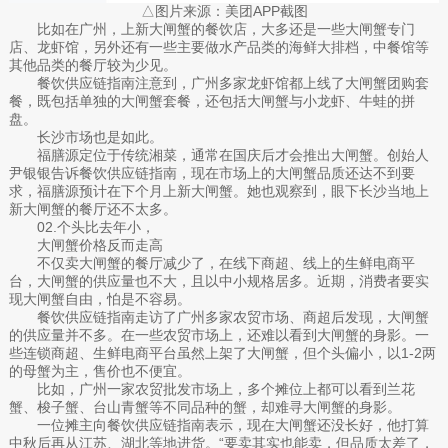
△图片来源：美团APP截图
比如在广州，上新大闸蟹的餐饮店，大多还是一些大闸蟹专门
店、龙虾馆，另外还有一些主要做水产品类的海鲜大排档，中餐馆等
其他品类的餐厅较为少见。
餐饮供应链指南注意到，广州多家龙虾馆都上线了大闸蟹团购套
餐，既包括单独的大闸蟹套餐，还包括大闸蟹与小龙虾、牛蛙的拼
盘。
长沙市场也是如此。
福膳源定位于传统湘菜，通常在国庆后才会推出大闸蟹。创始人
尹银银告诉餐饮供应链指南，现在市场上的大闸蟹品质还达不到要
求，福膳源预计在下个月上新大闸蟹。她也观察到，眼下长沙当地上
新大闸蟹的餐厅还不太多。
02.个头比去年小，
大闸蟹价格反而走高
不仅卖大闸蟹的餐厅减少了，在线下商超、线上的生鲜电商平
台，大闸蟹的供应量也不大，且以中小规格居多。近期，消费者要实
现大闸蟹自由，怕是不容易。
餐饮供应链指南走访了广州多家农贸市场、商超后发现，大闸蟹
的供应量并不多。在一些农贸市场上，还难以看到大闸蟹的身影。一
些连锁商超、生鲜电商平台虽然上架了大闸蟹，但个头偏小，以1-2两
的母蟹为主，售价也不便宜。
比如，广州一家农贸批发市场上，多个摊位上都可以看到兰花
蟹、梭子蟹、台山青蟹等不同品种的蟹，却难寻大闸蟹的身影。
一位摊主向餐饮供应链指南表示，现在大闸蟹还没长好，他打算
中秋后再从江苏、湖北等地进货。“要卖其实也能卖，但品质太差了，