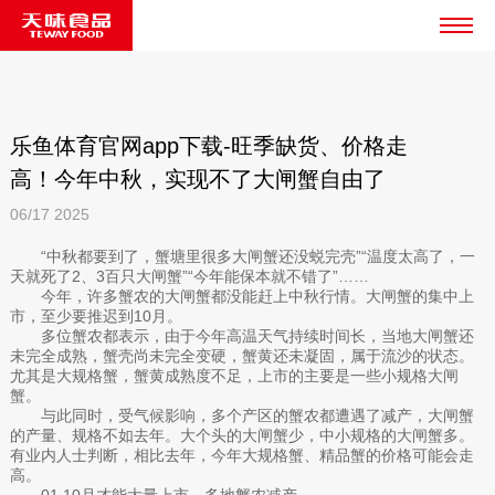
乐鱼体育官网app下载-旺季缺货、价格走
高！今年中秋，实现不了大闸蟹自由了
06/17
2025
“中秋都要到了，蟹塘里很多大闸蟹还没蜕完壳”“温度太高了，一
天就死了2、3百只大闸蟹”“今年能保本就不错了”……
今年，许多蟹农的大闸蟹都没能赶上中秋行情。大闸蟹的集中上
市，至少要推迟到10月。
多位蟹农都表示，由于今年高温天气持续时间长，当地大闸蟹还
未完全成熟，蟹壳尚未完全变硬，蟹黄还未凝固，属于流沙的状态。
尤其是大规格蟹，蟹黄成熟度不足，上市的主要是一些小规格大闸
蟹。
与此同时，受气候影响，多个产区的蟹农都遭遇了减产，大闸蟹
的产量、规格不如去年。大个头的大闸蟹少，中小规格的大闸蟹多。
有业内人士判断，相比去年，今年大规格蟹、精品蟹的价格可能会走
高。
01.10月才能大量上市、多地蟹农减产，