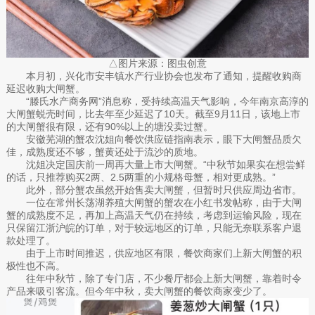
△图片来源：图虫创意
本月初，兴化市安丰镇水产行业协会也发布了通知，提醒收购商
延迟收购大闸蟹。
“滕氏水产商务网”消息称，受持续高温天气影响，今年南京高淳的
大闸蟹蜕壳时间，比去年至少延迟了10天。截至9月11日，该地上市
的大闸蟹很有限，还有90%以上的塘没卖过蟹。
安徽芜湖的蟹农沈姐向餐饮供应链指南表示，眼下大闸蟹品质欠
佳，成熟度还不够，蟹黄还处于流沙的质地。
沈姐决定国庆前一周再大量上市大闸蟹。“中秋节如果实在想尝鲜
的话，只推荐购买2两、2.5两重的小规格母蟹，相对更成熟。”
此外，部分蟹农虽然开始售卖大闸蟹，但暂时只供应周边省市。
一位在常州长荡湖养殖大闸蟹的蟹农在小红书发帖称，由于大闸
蟹的成熟度不足，再加上高温天气仍在持续，考虑到运输风险，现在
只保留江浙沪皖的订单，对于较远地区的订单，只能无奈联系客户退
款处理了。
由于上市时间推迟，供应地区有限，餐饮商家们上新大闸蟹的积
极性也不高。
往年中秋节，除了专门店，不少餐厅都会上新大闸蟹，靠着时令
产品来吸引客流。但今年中秋，卖大闸蟹的餐饮商家变少了。