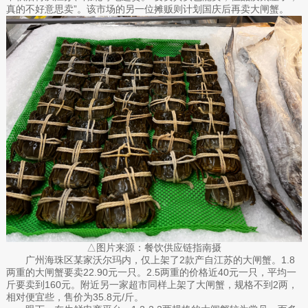
真的不好意思卖”。该市场的另一位摊贩则计划国庆后再卖大闸蟹。
△图片来源：餐饮供应链指南摄
广州海珠区某家沃尔玛内，仅上架了2款产自江苏的大闸蟹。1.8
两重的大闸蟹要卖22.90元一只。2.5两重的价格近40元一只，平均一
斤要卖到160元。附近另一家超市同样上架了大闸蟹，规格不到2两，
相对便宜些，售价为35.8元/斤。