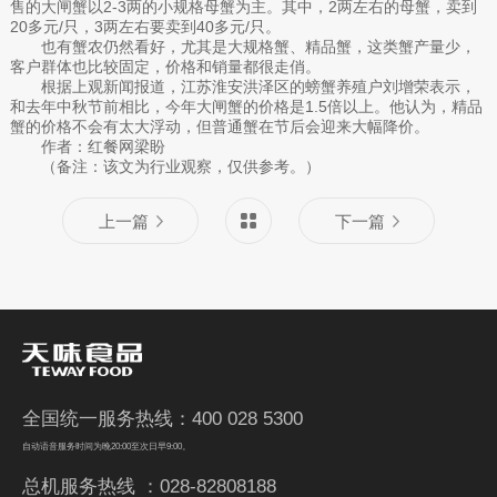
售的大闸蟹以2-3两的小规格母蟹为主。其中，2两左右的母蟹，卖到
20多元/只，3两左右要卖到40多元/只。
也有蟹农仍然看好，尤其是大规格蟹、精品蟹，这类蟹产量少，
客户群体也比较固定，价格和销量都很走俏。
根据上观新闻报道，江苏淮安洪泽区的螃蟹养殖户刘增荣表示，
和去年中秋节前相比，今年大闸蟹的价格是1.5倍以上。他认为，精品
蟹的价格不会有太大浮动，但普通蟹在节后会迎来大幅降价。
作者：红餐网梁盼
（备注：该文为行业观察，仅供参考。）
上一篇
下一篇
全国统一服务热线：400 028 5300
自动语音服务时间为晚20:00至次日早9:00。
总机服务热线 ：028-82808188