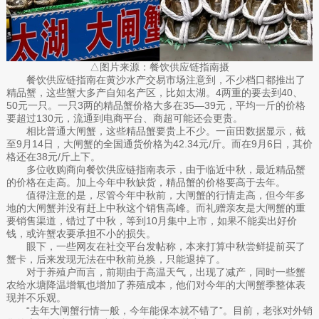
△图片来源：餐饮供应链指南摄
餐饮供应链指南在黄沙水产交易市场注意到，不少档口都推出了
精品蟹，这些蟹大多产自知名产区，比如太湖。4两重的要去到40、
50元一只。一只3两的精品蟹价格大多在35—39元，平均一斤的价格
要超过130元，流通到电商平台、商超可能还会更贵。
相比普通大闸蟹，这些精品蟹要贵上不少。一亩田数据显示，截
至9月14日，大闸蟹的全国通货价格为42.34元/斤。而在9月6日，其价
格还在38元/斤上下。
多位收购商向餐饮供应链指南表示，由于临近中秋，最近精品蟹
的价格在走高。加上今年中秋缺货，精品蟹的价格要高于去年。
值得注意的是，尽管今年中秋前，大闸蟹的行情走高，但今年多
地的大闸蟹并没有赶上中秋这个销售高峰。而礼赠亲友是大闸蟹的重
要销售渠道，错过了中秋，等到10月集中上市，如果不能卖出好价
钱，或许蟹农要承担不小的损失。
眼下，一些网友在社交平台发帖称，本来打算中秋尝鲜提前买了
蟹卡，后来发现无法在中秋前兑换，只能退掉了。
对于养殖户而言，前期由于高温天气，出现了减产，同时一些蟹
农给水塘降温增氧也增加了养殖成本，他们对今年的大闸蟹季整体表
现并不乐观。
“去年大闸蟹行情一般，今年能保本就不错了”。目前，老张对外销