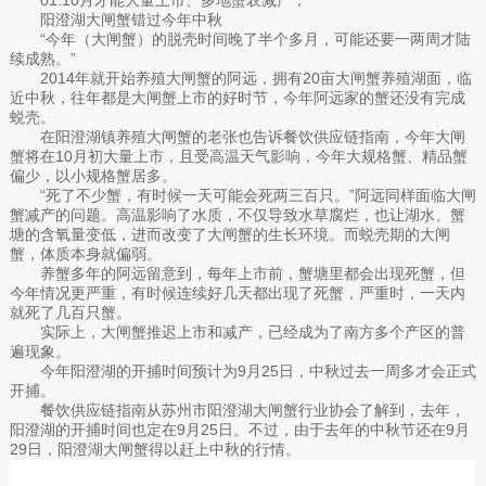
阳澄湖大闸蟹错过今年中秋
“今年（大闸蟹）的脱壳时间晚了半个多月，可能还要一两周才陆
续成熟。”
2014年就开始养殖大闸蟹的阿远，拥有20亩大闸蟹养殖湖面，临
近中秋，往年都是大闸蟹上市的好时节，今年阿远家的蟹还没有完成
蜕壳。
在阳澄湖镇养殖大闸蟹的老张也告诉餐饮供应链指南，今年大闸
蟹将在10月初大量上市，且受高温天气影响，今年大规格蟹、精品蟹
偏少，以小规格蟹居多。
“死了不少蟹，有时候一天可能会死两三百只。”阿远同样面临大闸
蟹减产的问题。高温影响了水质，不仅导致水草腐烂，也让湖水、蟹
塘的含氧量变低，进而改变了大闸蟹的生长环境。而蜕壳期的大闸
蟹，体质本身就偏弱。
养蟹多年的阿远留意到，每年上市前，蟹塘里都会出现死蟹，但
今年情况更严重，有时候连续好几天都出现了死蟹，严重时，一天内
就死了几百只蟹。
实际上，大闸蟹推迟上市和减产，已经成为了南方多个产区的普
遍现象。
今年阳澄湖的开捕时间预计为9月25日，中秋过去一周多才会正式
开捕。
餐饮供应链指南从苏州市阳澄湖大闸蟹行业协会了解到，去年，
阳澄湖的开捕时间也定在9月25日。不过，由于去年的中秋节还在9月
29日，阳澄湖大闸蟹得以赶上中秋的行情。