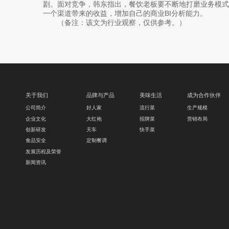
剧。面对竞争，韩东指出，餐饮老板要不断地打磨业务模
一个渠道带来的收益，增加自己的商业BI分析能力。
（备注：该文为行业观察，仅供参考。）
关于我们
品牌与产品
美味生活
成为合作伙伴
公司简介
好人家
流行菜
生产规模
企业文化
大红袍
招牌菜
营销布局
创新研发
天车
快手菜
食品安全
定制餐调
发展历程及荣誉
新闻资讯