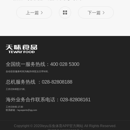
上一篇
下一篇
全国统一服务热线：400 028 5300
自动语音服务时间为晚20:00至次日早9:00。
总机服务热线 ：028-82808188
工作日9:00至17:30。
海外业务合作联系电话：028-82808161
工作日9:00-17:30
联系邮箱：leyusports@qq.com
Copyright © 2020leyu乐鱼体育APP官方网站 All Rights Reserved.