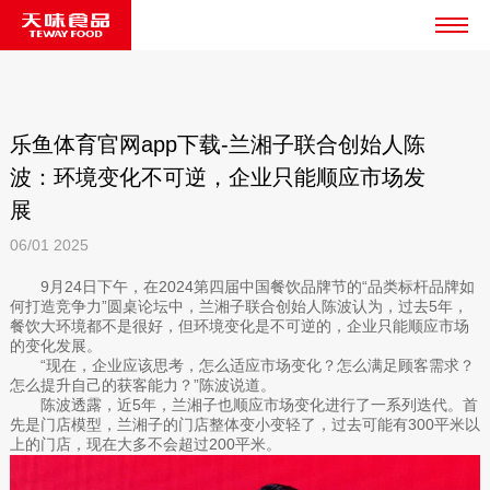
乐鱼体育官网app下载-兰湘子联合创始人陈
波：环境变化不可逆，企业只能顺应市场发
展
06/01
2025
9月24日下午，在2024第四届中国餐饮品牌节的“品类标杆品牌如
何打造竞争力”圆桌论坛中，兰湘子联合创始人陈波认为，过去5年，
餐饮大环境都不是很好，但环境变化是不可逆的，企业只能顺应市场
的变化发展。
“现在，企业应该思考，怎么适应市场变化？怎么满足顾客需求？
怎么提升自己的获客能力？”陈波说道。
陈波透露，近5年，兰湘子也顺应市场变化进行了一系列迭代。首
先是门店模型，兰湘子的门店整体变小变轻了，过去可能有300平米以
上的门店，现在大多不会超过200平米。