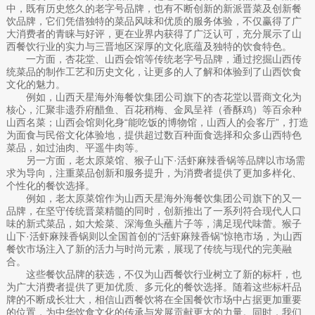
中，既有历史悠久的老字号品牌，也有不断创新的新派晋菜及创新餐
饮品牌，它们凭借独特的菜品风味和优质的服务体验，不仅赢得了广
大消费者的青睐与好评，更在业界内获得了广泛认可，充分展示了山
西餐饮行业的实力与三晋地区深厚的文化底蕴及独特的饮食特色。
一方面，杏花堂、山西会馆等传统老字号品牌，通过挖掘山西传
统菜品的制作工艺和历史文化，让更多的人了解和体验到了山西饮食
文化的魅力。
例如，山西天星海外海餐饮集团公司旗下的杏花堂以晋商文化为
核心，汇聚非遗乔府醋鱼、百花稍梅、金凤呈祥（香酥鸡）等百余种
山西名菜；山西会馆则化身“能吃饭的博物馆，山西人的会客厅”，打造
为面食与民俗文化体验地，提供超过数百种面食选择和众多山西特色
菜品，如过油肉、平遥牛肉等。
另一方面，老太原菜馆、猴子山下·活虾麻辣香锅等品牌以市场需
求为导向，注重菜品创新和服务提升，为消费者提供了更加多样化、
个性化的餐饮选择。
例如，老太原菜馆作为山西天星海外海餐饮集团公司旗下的又一
品牌，在坚守传统晋菜精髓的同时，创新推出了一系列符合现代人口
味的新式菜品，如大烩菜、深海鱼头蘸片子等，满足现代味蕾。猴子
山下·活虾麻辣香锅则以全国首创的“活虾麻辣香锅”惊艳市场，为山西
餐饮市场注入了新的活力与时尚元素，展现了传统与现代的完美融
合。
这些餐饮品牌的获选，不仅为山西餐饮行业树立了新的标杆，也
为广大消费者提供了更加优质、多元化的餐饮选择。随着这些标杆品
牌的不断成长壮大，相信山西餐饮将在全国餐饮市场中占据更加重要
的位置，为中华饮食文化的传承与发展贡献更大的力量。同时，我们