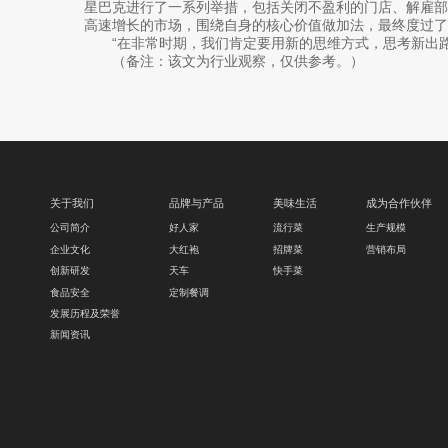
星巴克进行了一系列举措，包括关闭不盈利的门店、解雇
高速增长的市场，围绕自身的核心价值做加法，最终度过了
“在非常时期，我们肯定要用新的思维方式，思考新出路
（备注：该文为行业观察，仅供参考。）
关于我们
品牌与产品
美味生活
成为合作伙伴
公司简介
好人家
流行菜
生产规模
企业文化
大红袍
招牌菜
营销布局
创新研发
天车
快手菜
食品安全
定制餐调
发展历程及荣誉
新闻资讯