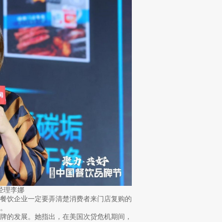
经理李娜
餐饮企业一定要弄清楚消费者来门店复购的
。
牌的发展。她指出，在美国次贷危机期间，