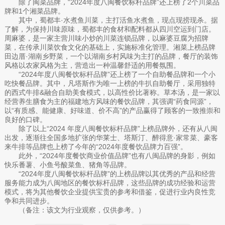
除了闽菜品牌，“2024年度八闽餐饮标杆品牌”还上榜了2个川菜品
牌和1个湘菜品牌。
其中，蜀都丰·水煮鱼川菜，主打活鱼水煮鱼，现点现捞现杀。据
了解，为保持川味原味，蜀都丰的食材和配料都从四川空运到门店。
周麻婆，是一家主营川味小炒的川菜连锁品牌，以麻婆豆腐为招牌
菜，在传承川菜饮食文化的基础上，实施标准化管理。湘菜上榜品牌
田边厝·湖南乡野菜，一个以湖南乡村风味为主打的品牌，餐厅的装饰
风格以农家风格为主，营造出一种温馨舒适的用餐氛围。
“2024年度八闽餐饮标杆品牌”还上榜了一个自助餐品牌和一个小
吃快餐品牌。其中，凡塔斯作为唯一上榜的牛扒自助餐厅，采用独特
的西式牛排&融合自助美食模式，以高性价比著称。草本汤，是一家以
经营养生膳食为主的福建地方风味的餐饮品牌，其强调“药食同源”，
以“有质感、能健康、好味道、价不高”的产品赢得了顾客的一致推崇和
良好的口碑。
除了以上“2024 年度八闽餐饮标杆品牌”上榜品牌外，还有从八闽
出发，逐渐往全国多地扩张的华莱士、塔斯汀、醉得意·家常菜、豪客
来牛排等品牌也上榜了今年的“2024年度餐饮品牌力百强”。
此外，“2024年度餐饮商业价值品牌”也有八闽品牌的身影，例如
快乐番薯、小鱼号酸菜鱼、猪角等品牌。
“2024年度八闽餐饮标杆品牌”的上榜品牌以其优秀的产品和经营
服务能力成为八闽地区的餐饮标杆品牌，这些品牌的成功经验和运营
模式，将为其他餐饮企业提供宝贵的参考和借鉴，促进行业内良性竞
争和共同进步。
（备注：该文为行业观察，仅供参考。）