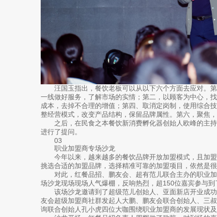
汪国玉指出，餐饮老板可以从以下六个方面去应对。第
一线做好服务，了解市场的实情；第二，以顾客为中心，
成本，去掉不合理的增值；第四、取消定岗制，使用综合
整经营模式，改变产品结构，保留品牌属性。第六，聚焦，
之后，在民食之本餐饮新消费孵化器创始人欧峰的主持
进行了提问。
03
职业加盟商专场沙龙
今年以来，越来越多的餐饮品牌开放加盟模式，且加盟
挑选合适的加盟品牌，选择精准可靠的加盟项目，依然是很
对此，红餐品招、鹏友会、超有范儿联合主办的职业加盟
场沙龙现场现场人气爆棚，反响热烈，超150位嘉宾参与
该场沙龙邀请到了超级范儿创始人、亚面新店开业成功
友会超级加盟商社群发起人大鹏、鹏友会联合创始人、三
询联合创始人孔小虎四位大咖围绕职业加盟商的发展现状及