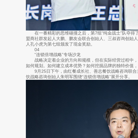
在一番精彩的思维碰撞之后，第7组“纯金战士”队夺得
盟商社群发起人大鹏、鹏友会联合创始人、三叔咨询创始
人孔小虎为第七组颁发了现金奖励。
04
“连锁倍增战略”专场沙龙
战略决定着企业的方向和规模，但在实际经营过程中，
如何规划。如何建立成本优势？如何挖掘品牌的独特价值，
9月25日下午，由红餐成长社、善志餐饮战略咨询联合主
饮战略咨询创始人朱明军围绕“连锁倍增战略”展开分享。