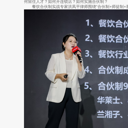
何留住人才？如何开连锁店？如何实施合伙制？
餐饮合伙制实战专家洪凤平律师围绕“合伙制+师徒制+赛