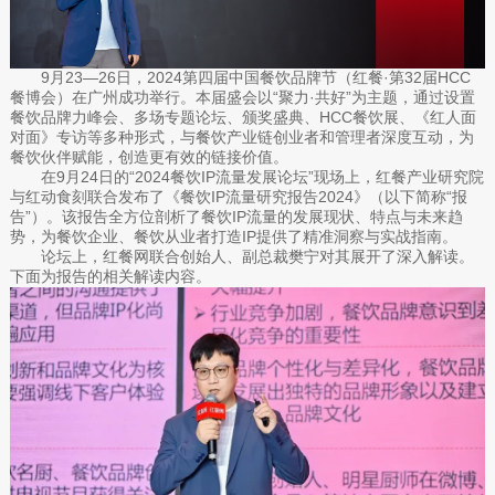
9月23—26日，2024第四届中国餐饮品牌节（红餐·第32届HCC
餐博会）在广州成功举行。本届盛会以“聚力·共好”为主题，通过设置
餐饮品牌力峰会、多场专题论坛、颁奖盛典、HCC餐饮展、《红人面
对面》专访等多种形式，与餐饮产业链创业者和管理者深度互动，为
餐饮伙伴赋能，创造更有效的链接价值。
在9月24日的“2024餐饮IP流量发展论坛”现场上，红餐产业研究院
与红动食刻联合发布了《餐饮IP流量研究报告2024》（以下简称“报
告”）。该报告全方位剖析了餐饮IP流量的发展现状、特点与未来趋
势，为餐饮企业、餐饮从业者打造IP提供了精准洞察与实战指南。
论坛上，红餐网联合创始人、副总裁樊宁对其展开了深入解读。
下面为报告的相关解读内容。