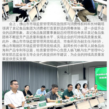
会上，佛山市市场监督管理局应急指挥与消费维权科科长钟颖瑶
强调了袁记食品集团为消费者打造更舒适的用餐体验，进一步提升企
业的品牌形象。袁记食品集团董事兼副总经理郑伯奇表示袁记食品集
团将不断提升产品质量和服务水平，实现企业的可持续高质量发展。
此外，佛山市市场监督管理局党组成员、市食药安办副主任冯剑诗，
佛山市顺德区市场监督管理局党组成员、副局长何小林等人就食品出
海和产品专利等议题，给质量管理中心负责人杨飞帆与生产管理中心
研发部总监金珍玉等企业代表提供科学建议，为企业的持续高质量发
展提供坚实支撑。