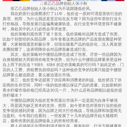
△茶乙己品牌创始人张小秋
茶乙己品牌创始人张小秋认为不该跟随低价风。
我在奶茶行业摸爬滚打了11年，低价这一原则可谓是茶饮行业的
真理。然而，为什么我还是坚定站在反方呢？因为这些年茶饮行业大
打价格战，导致发展日益偏离健康轨道。在行业竞争环境变得不健康
时，身处其中的人们必然会寻求改变。
低价策略到底伤害了谁？首先，低价策略对品牌方造成了伤害。
比如个别曾经的头部品牌，当年拿着这类品牌的产品发朋友圈是种荣
耀，大家都很愿意积极分享，但现在随着产品的低价化，没人再发朋
友圈炫耀了，这表明降价会对品牌形象造成打击。
其次，低价策略对中腰部品牌也造成了伤害。尽管一些品牌因为
自身规模较大而获得价格竞争优势，但为什么中腰部品牌要承受这种
自上而下的压迫？9块9、6块6 的定价策略真的可行吗？如此定价，门
店的人工费、房租费负担得起吗？这种低价竞争的结果只能是中腰部
品牌要么被迫跟进，要么被迫退出市场。
第三，低价竞争还损害了供应商和消费者的利益。低价挤压了供
应商的生存空间，同时一味的低价难以保证产品的质量。比如新鲜的
香水柠檬市场价格已经高达30元一斤，为什么还有品牌能以超低价提
供柠檬水？
中腰部品牌因为低价竞争而退出市场不一定是因为自身不够强
大，而是因为缺乏资本的支持。然而，如今资本也对茶饮行业的低价
竞争现状感到厌倦，因为品牌之间大打价格战，导致品牌和加盟商无
法盈利。今年我们也看到，一些发展了十几年的品牌开始大规模闭
店，最终伤害的是品牌链条上的所有经营者。
商人必须保证合理的利润才能生存，唯有如此，行业方能健康发