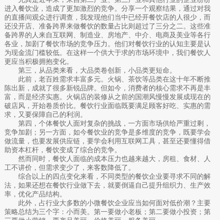
进入餐饮业，造成了更加激烈的竞争。分享一个观察结果，通过对我
的直播间观众进行调查，我发现他们当中已经开餐饮店的人很少，而
还没开店、准备跨界来做餐饮的数量占比则超过了三分之二。这些准
备跨界的人来自互联网、制造业、房地产、中介、电商及美业等各行
各业，加剧了餐饮市场的竞争压力。他们对餐饮行业的认知主要是认
为现金流门槛较低。在这样一个供大于求的市场环境中，我们餐饮人
更应当积极拥抱变化。
第三，从品类来看，大品类卷创新，小品类更短命。
此前，老百姓需求丰富多元。火锅、茶饮等品类在这十年不断推
陈出新，成就了很多新锐品牌。但如今，消费者的核心需求不再是丰
富，而是经济实惠。火锅店的装修从之前的国潮风慢慢发展成现在的
破店风，开始卷质价比。餐饮行业面临既要满足顾客好吃、实惠的需
求，又要保障自己的利润。
第四，个体餐饮人面对复杂的挑战，一方面市场供给严重过剩，
竞争加剧；另一方面，如今餐饮业的竞争是多维度的竞争，既要学会
做流量，也要发展供应链，要学会利用互联网工具，甚至还要懂得借
助资本杠杆，餐饮变成了综合的竞争。
然而同时，餐饮人面临的成本压力也越来越大，房租、食材、人
工不讲价，但需求变少了，来客数降低了。
综合以上的四点变化来看，不同类型的餐饮企业要寻求不同的解
法，如果还想在餐饮行业做下去，就要倒逼自己提升组织力、生产效
率，优化产品结构。
此外，占行业大多数的小微餐饮企业应当如何面对低价潮？主要
策略总结为三个字：小而美。第一要做小老板；第二要做小投资；第