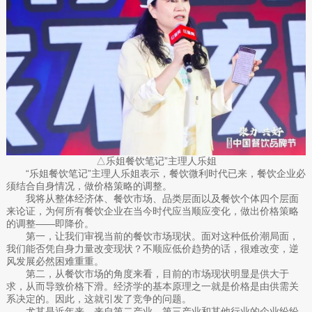
△乐姐餐饮笔记”主理人乐姐
“乐姐餐饮笔记”主理人乐姐表示，餐饮微利时代已来，餐饮企业必
须结合自身情况，做价格策略的调整。
我将从整体经济体、餐饮市场、品类层面以及餐饮个体四个层面
来论证，为何所有餐饮企业在当今时代应当顺应变化，做出价格策略
的调整——即降价。
第一，让我们审视当前的餐饮市场现状。面对这种低价潮局面，
我们能否凭自身力量改变现状？不顺应低价趋势的话，很难改变，逆
风发展必然困难重重。
第二，从餐饮市场的角度来看，目前的市场现状明显是供大于
求，从而导致价格下滑。经济学的基本原理之一就是价格是由供需关
系决定的。因此，这就引发了竞争的问题。
尤其是近年来，来自第二产业、第三产业和其他行业的企业纷纷