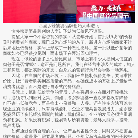
△渝乡辣婆婆品牌创始人李进飞
渝乡辣婆婆品牌创始人李进飞认为低价风不该跟。
提醒大家一个不容忽视的事实：从去年开始，首批以9块9的价格
吸引消费者的商家，现已成为市场的炮灰了。新进入市场的商家不计
后果地压低价格，实际上形成了一种恶性循环。第一批以低价竞争的
商家如今已经很少见到，而市场正在逐渐回归理性。
现在，谈论的更多是性价比问题。市场上有不少人提到太便宜的
肉包子是否“敢吃”，这正是问题所在。我们在经营中涉及的成本，如人
工和房租，都是实际的开支，自杀式的营销行为只会导致一地鸡毛。
因此，在当前的市场环境下，我们应当抵制低价竞争，要追求性
价比，让消费者购买到高质量的产品，在确保成本的基础上尽量给予
消费者优惠，而不是进行自杀式的价格战。
实际上，抵制低价竞争的背后，是在强调企业在面对严峻挑战
时，必须寻找到应对之策。例如，渝乡辣婆婆一直以来都没有降价，
也不参与低价竞争，而是推出小份菜和一人餐。还有许多方法可以实
现企业的持续盈利，只有持续盈利，企业才能具备发展潜力。渝乡辣
婆婆经历了多轮经济周期的挑战，我们深知，企业的发展必须注重后
劲和积累。如果没有积累，轻易耗尽所有资源，最终只能举手投降、
黯然离场。
如何通过合情合理的方式，让产品具备性价比，同时又不损害品
牌的价值，这是我们需要思考的问题。今年宝马汽车降价的例子较好