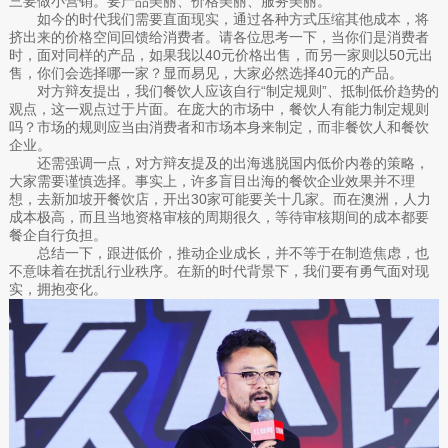
三要做小营销。要产品美丽、价格美丽、服务美丽。
如今的时代我们需要直面现实，通过各种方式压缩其他成本，将
挤出来的价格空间回馈给消费者。请各位思考一下，当你们是消费者
时，面对同样的产品，如果我以40元价格出售，而另一家则以50元出
售，你们会选择哪一家？显而易见，大家必然选择40元的产品。
对方辩友提出，我们餐饮人应该自行“制定规则”、抵制低价趋势的
观点，这一观点过于片面。在庞大的市场中，餐饮人有能力制定规则
吗？市场的规则应当由消费者和市场本身来制定，而非餐饮人和餐饮
企业。
还需强调一点，对方辩友提及的出海逃脱国内低价内卷的策略，
大家需要谨慎选择。事实上，许多盲目出海的餐饮企业效果并不理
想，去新加坡开餐饮店，开出30家可能要关十几家。而在澳洲，人力
成本极高，而且当地资格审核的周期很久，等待审核期间的成本都要
餐企自行负担。
总结一下，跟进低价，推动企业成长，并不等于在制造焦虑，也
不意味着在扰乱行业秩序。在新的时代背景下，我们要有勇气面对现
实，拥抱变化。