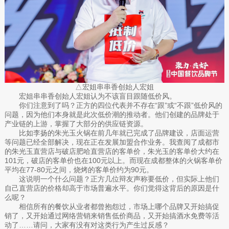
△宏姐串串香创始人宏姐
宏姐串串香创始人宏姐认为不该盲目跟随低价风。
你们注意到了吗？正方的四位代表并不存在“跟”或“不跟”低价风的
问题，因为他们本身就是此次低价潮的推动者。他们创建的品牌处于
产业链的上游，掌握了大部分的供应链资源。
比如李扬的朱光玉火锅在前几年就已完成了品牌建设，店面运营
等问题已经全部解决，现在正在发展加盟合作业务。我查阅了成都市
的朱光玉直营店与破店肥哈直营店的客单价，朱光玉的客单价大约在
101元，破店的客单价也在100元以上。而现在成都整体的火锅客单价
平均在77-80元之间，烧烤的客单价约为90元。
这说明一个什么问题？正方几位辩友声称要低价，但实际上他们
自己直营店的价格却高于市场普遍水平。你们觉得这背后的原因是什
么呢？
相信所有的餐饮从业者都曾抱怨过，市场上哪个品牌又开始搞促
销了，又开始通过网络营销来销售低价商品，又开始搞酒水免费等活
动了……请问，大家有没有对这类行为产生过反感？