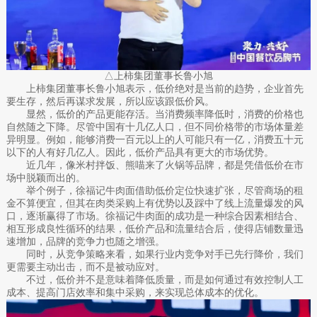
△上柿集团董事长鲁小旭
上柿集团董事长鲁小旭表示，低价绝对是当前的趋势，企业首先
要生存，然后再谋求发展，所以应该跟低价风。
显然，低价的产品更能存活。当消费频率降低时，消费的价格也
自然随之下降。尽管中国有十几亿人口，但不同价格带的市场体量差
异明显。例如，能够消费一百元以上的人可能只有一亿，消费五十元
以下的人有好几亿人。因此，低价产品具有更大的市场优势。
近几年，像米村拌饭、熊喵来了火锅等品牌，都是凭借低价在市
场中脱颖而出的。
举个例子，徐福记牛肉面借助低价定位快速扩张，尽管商场的租
金不算便宜，但其在肉类采购上有优势以及踩中了线上流量爆发的风
口，逐渐赢得了市场。徐福记牛肉面的成功是一种综合因素相结合、
相互形成良性循环的结果，低价产品和流量结合后，使得店铺数量迅
速增加，品牌的竞争力也随之增强。
同时，从竞争策略来看，如果行业内竞争对手已先行降价，我们
更需要主动出击，而不是被动应对。
不过，低价并不是意味着降低质量，而是如何通过有效控制人工
成本、提高门店效率和集中采购，来实现总体成本的优化。