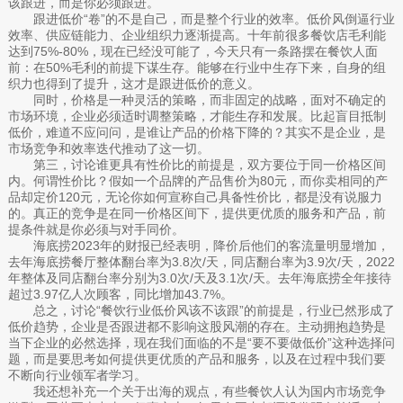
该跟进，而是你必须跟进。
跟进低价“卷”的不是自己，而是整个行业的效率。低价风倒逼行业
效率、供应链能力、企业组织力逐渐提高。十年前很多餐饮店毛利能
达到75%-80%，现在已经没可能了，今天只有一条路摆在餐饮人面
前：在50%毛利的前提下谋生存。能够在行业中生存下来，自身的组
织力也得到了提升，这才是跟进低价的意义。
同时，价格是一种灵活的策略，而非固定的战略，面对不确定的
市场环境，企业必须适时调整策略，才能生存和发展。比起盲目抵制
低价，难道不应问问，是谁让产品的价格下降的？其实不是企业，是
市场竞争和效率迭代推动了这一切。
第三，讨论谁更具有性价比的前提是，双方要位于同一价格区间
内。何谓性价比？假如一个品牌的产品售价为80元，而你卖相同的产
品却定价120元，无论你如何宣称自己具备性价比，都是没有说服力
的。真正的竞争是在同一价格区间下，提供更优质的服务和产品，前
提条件就是你必须与对手同价。
海底捞2023年的财报已经表明，降价后他们的客流量明显增加，
去年海底捞餐厅整体翻台率为3.8次/天，同店翻台率为3.9次/天，2022
年整体及同店翻台率分别为3.0次/天及3.1次/天。去年海底捞全年接待
超过3.97亿人次顾客，同比增加43.7%。
总之，讨论“餐饮行业低价风该不该跟”的前提是，行业已然形成了
低价趋势，企业是否跟进都不影响这股风潮的存在。主动拥抱趋势是
当下企业的必然选择，现在我们面临的不是“要不要做低价”这种选择问
题，而是要思考如何提供更优质的产品和服务，以及在过程中我们要
不断向行业领军者学习。
我还想补充一个关于出海的观点，有些餐饮人认为国内市场竞争