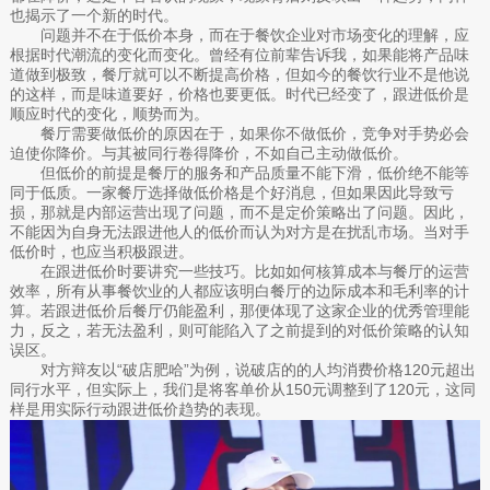
也揭示了一个新的时代。
问题并不在于低价本身，而在于餐饮企业对市场变化的理解，应
根据时代潮流的变化而变化。曾经有位前辈告诉我，如果能将产品味
道做到极致，餐厅就可以不断提高价格，但如今的餐饮行业不是他说
的这样，而是味道要好，价格也要更低。时代已经变了，跟进低价是
顺应时代的变化，顺势而为。
餐厅需要做低价的原因在于，如果你不做低价，竞争对手势必会
迫使你降价。与其被同行卷得降价，不如自己主动做低价。
但低价的前提是餐厅的服务和产品质量不能下滑，低价绝不能等
同于低质。一家餐厅选择做低价格是个好消息，但如果因此导致亏
损，那就是内部运营出现了问题，而不是定价策略出了问题。因此，
不能因为自身无法跟进他人的低价而认为对方是在扰乱市场。当对手
低价时，也应当积极跟进。
在跟进低价时要讲究一些技巧。比如如何核算成本与餐厅的运营
效率，所有从事餐饮业的人都应该明白餐厅的边际成本和毛利率的计
算。若跟进低价后餐厅仍能盈利，那便体现了这家企业的优秀管理能
力，反之，若无法盈利，则可能陷入了之前提到的对低价策略的认知
误区。
对方辩友以“破店肥哈”为例，说破店的的人均消费价格120元超出
同行水平，但实际上，我们是将客单价从150元调整到了120元，这同
样是用实际行动跟进低价趋势的表现。