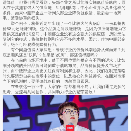
进降价，但我们需要看到，头部企业之所以能够实施低价策略的，原
因在于其拥有强大的供应链、组织团队等，中小企业并不具备这样的
条件。如果中腰部企业一听到头部企业降价就跟进，最后会一地鸡
毛，遭受惨重的损失。
举个例子，杭州近两年出现了一个比较火的火锅店，一份套餐售
价58元还能赚到钱。这个品牌之所以能赚钱，是因为供应链端能为它
提供充足的利润空间，中腰部企业没有这么强大的供应链，所以无法
复制它的模式，将价格拉到和它差不多的水平。因此，作为中腰部企
业，绝不可轻易模仿降价行为。
有个问题值得大家深思：餐饮行业的低价风潮趋势从何而来？到
底是顺风还是“妖风”？如果是“妖风”，那还值得跟吗？
在当前的市场环境中，处于不同位置的餐企有不同的诉求，比如
细分领域的头部品牌可能侧重于战略布局、品牌价值提升及市场扩
张，而中腰部企业则更关注保障利润和生存。因此，我们在制定策略
时先要清楚自身在市场中的定位，以及核心的利益诉求。在面对市场
当下的风潮时，要明确战略目的，切勿盲目跟风。
在餐饮这一行业中，大家的生存都相当不易，让我们通过更多的
思考、交流与共同创作，共同助力行业的繁荣发展！