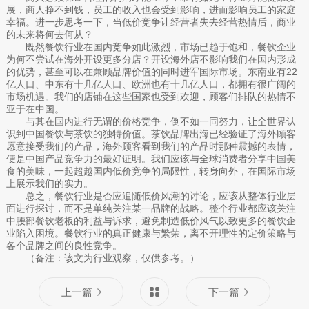
展，商人挣不到钱，员工的收入也会受到影响，进而影响员工的家庭
幸福。进一步思考一下，当低价竞争让经营者失去经营热情后，商业
的未来将何去何从？
既然餐饮行业在国内竞争如此激烈，市场已趋于饱和，餐饮企业
为何不尝试在海外开设更多分店？开设海外店不影响我们在国内形成
的优势，甚至可以在兼顾品牌价值的同时进军国际市场。东南亚有22
亿人口、中东有十几亿人口、欧洲也有十几亿人口，都拥有很广阔的
市场机遇。我们的店铺在这些国家也受到欢迎，顾客们排队的热情不
亚于在中国。
与其在国内进行无谓的价格竞争，倒不如一同努力，让全世界认
识到中国餐饮与茶饮的独特价值。茶饮品牌出海已经验证了海外顾客
愿意接受我们的产品，海外顾客看到我们的产品时那种震撼的表情，
便是中国产品竞争力的最好证明。我们应该与全球消费者分享中国美
食的美味，一起超越国内低价竞争的局限性，转身向外，在国际市场
上展示我们的实力。
总之，餐饮行业是否应追随低价风潮的讨论，应该从整体行业层
面进行探讨，而不是单纯关注某一品牌的战略。整个行业都应该关注
中腰部餐饮老板的利益与诉求，避免制造低价风气以致更多的餐饮企
业陷入困境。餐饮行业的真正健康与繁荣，离不开理性的定价策略与
各个品牌之间的良性竞争。
（备注：该文为行业观察，仅供参考。）
上一篇
下一篇