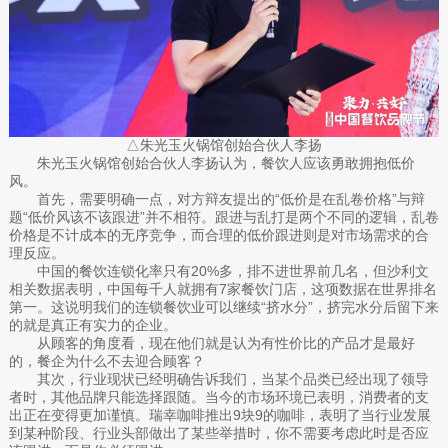
△朱光玉火锅馆创始合伙人李扬
朱光玉火锅馆创始合伙人李扬认为，餐饮人应该勇敢拥抱低价
风。
首先，需要明确一点，对方辩友提出的“低价是在乱卷价格”与辩
题“低价风该不该跟进”并不相符。跟进与乱打是两个不同的逻辑，乱卷
价格是不计成本的无序竞争，而合理的低价跟进则是对市场需求的合
理反应。
中国的餐饮连锁化率只有20%多，排不进世界前几名，但沙利文
相关数据表明，中国每千人就拥有7家餐饮门店，这项数据在世界排名
第一。这说明我们的连锁餐饮业可以继续“挤水分”，挤完水分后留下来
的就是真正有实力的企业。
从顾客的角度看，现在他们就是认为有性价比的产品才是最好
的，餐企为什么不去迎合顾客？
其次，行业现状已经明确告诉我们，当某个品类已经出现了领导
者时，其他品牌只能选择跟随。当今的市场环境已表明，消费者的支
出正在变得更加谨慎。瑞幸咖啡推出9块9的咖啡，表明了当行业发展
到某种阶段、行业头部做出了某些举措时，你不需要考虑此时是否应