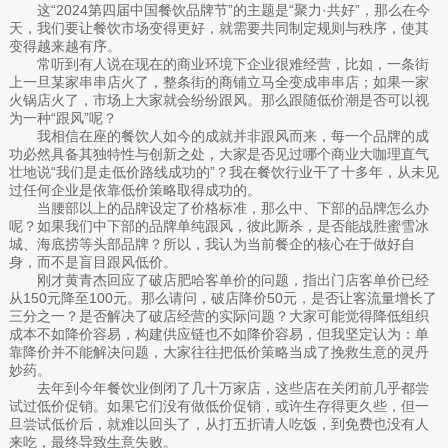
这“2024第四届中国餐饮品牌节”的主题是“聚力·共好”，那么在今
天，我们要让餐饮市场变得更好，就需要共同制定规则与秩序，使其
变得越来越有序。
常听到有人说在现在的商业环境下企业很难经营，比如，一条街
上一旦某家串串店火了，整条街的商铺立马全变成串串店；如果一家
火锅店火了，市场上大家就会纷纷跟风。那么跟随低价潮是否可以视
为一种“跟风”呢？
我相信在座的餐饮人如今的成就并非跟风而来，每一个品牌的成
功必然具备其独特性与创新之处，大家是否见过哪个商业大咖理直气
壮地说“我们是走低价路线成功的”？我在餐饮行业干了十多年，从未见
过任何企业是依靠低价策略取得成功的。
当腰部以上的品牌设定了价格标准，那么中、下部的品牌怎么办
呢？如果我们中下部的品牌单纯跟风，彼此厮杀，是否能战胜蜜雪冰
城、海底捞等头部品牌？所以，我认为当前餐企的核心在于做好自
身，而不是盲目跟风低价。
刚才黄青杰回应了破店肥哈客单价的问题，指出门店客单价已经
从150元降至100元。那么请问，破店降价50元，是否让客流量增长了
三分之一？是否解决了破店经营的实际问题？大家可能觉得降低组织
成本不如降价容易，构建供应链也不如降价容易，但我坚定认为：单
靠降价并不能解决问题，大家往往把低价策略当成了挽救生意的灵丹
妙药。
去年到今年餐饮业倒闭了几十万家店，这些店在关闭前几乎都尝
试过低价促销。如果它们没有做低价促销，或许生存得更久些，但一
旦尝试低价后，就难以回头了，从打五折请人吃饭，到免费也没有人
来吃，最终导致生意失败。