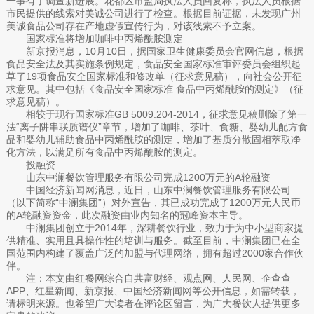
一事有了调查新进展。花都区市监局执法人员回复称，执法人员根据
市民提供的线索对美诚公司进行了检查。根据目前证据，未发现广州
美诚食品公司存在产地虚假宣传行为，对该线索不予立案。
国家标准将增加咖啡中丙烯酰胺测定
新京报消息，10月10日，据国家卫生健康委员会官网信息，根据
食品安全法及其实施条例规定，食品安全国家标准审评委员会组织起
草了19项食品安全国家标准和修改单（征求意见稿），向社会公开征
求意见。其中包括《食品安全国家标准 食品中丙烯酰胺的测定》（征
求意见稿）。
相较于现行国家标准GB 5009.204-2014，征求意见稿删除了第一
法“离子阱串联质谱仪”章节，增加了咖啡、茶叶、食糖、婴幼儿配方食
品和婴幼儿辅助食品中丙烯酰胺的测定，增加了基质分散固相萃取净
化方法，以满足所有食品中丙烯酰胺的测定。
投融资
山东中澜餐饮管理服务有限公司完成1200万元的A轮融资
中国经济新闻网消息，近日，山东中澜餐饮管理服务有限公司
（以下简称“中澜集团”）对外宣告，其已成功完成了1200万元人民币
的A轮融资资金，此次融资由业内知名的冠峰资本主导。
中澜集团创立于2014年，深耕餐饮行业，致力于为中小型商家提
供精准、实用且具操作性的培训与服务。截至目前，中澜集团已在全
国范围内构建了覆盖广泛的加盟与代理网络，拥有超过2000家合作伙
伴。
注：本文由红餐网综合自共富财经、观点网、人民网、企查查
APP、红星新闻、新京报、中国经济新闻网等公开信息，如需转载，
请标明来源。也希望广大读者在评论区留言，为广大餐饮人提供更多