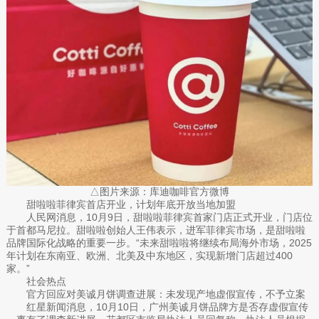
△图片来源：库迪咖啡官方微博
甜啦啦菲律宾首店开业，计划年底开放当地加盟
人民网消息，10月9日，甜啦啦菲律宾首家门店正式开业，门店位
于首都马尼拉。甜啦啦创始人王伟表示，进军菲律宾市场，是甜啦啦
品牌国际化战略的重要一步。“未来甜啦啦将继续布局海外市场，2025
年计划在东南亚、欧洲、北美及中东地区，实现新增门店超过400
家。”
社会热点
官方回应对美诚月饼调查进展：未发现产地虚假宣传，不予立案
红星新闻消息，10月10日，广州美诚月饼品牌方是否存虚假宣传