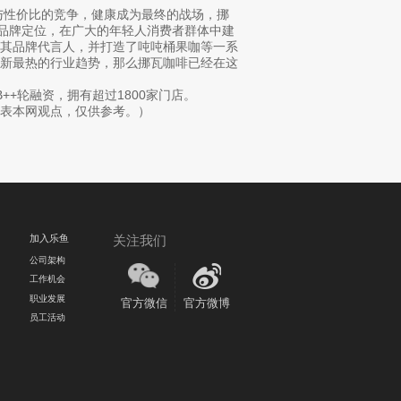
与性价比的竞争，健康成为最终的战场，挪
为品牌定位，在广大的年轻人消费者群体中建
为其品牌代言人，并打造了吨吨桶果咖等一系
最新最热的行业趋势，那么挪瓦咖啡已经在这
+轮融资，拥有超过1800家门店。
表本网观点，仅供参考。）
加入乐鱼
关注我们
公司架构
工作机会
职业发展
官方微信
官方微博
员工活动