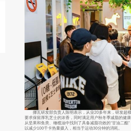
挪瓦研发部负责人陈明表示，从业20多年来，研发超模
要求保留厚乳芝士的浓香，同时满足用户秋冬季减脂的健康
从坚果和鱼类、橄榄油中找到了具备减脂功效的“甘油二酯
以减少100千卡热量摄入，相当于运动30分钟的消耗。