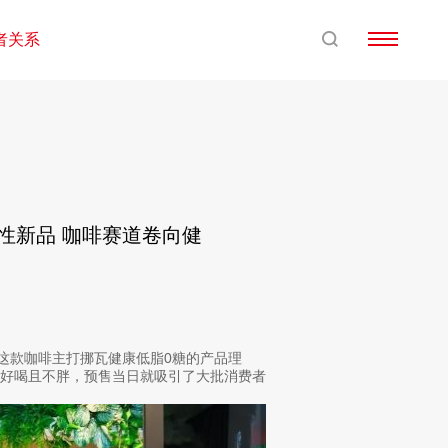
者关系
覆性新品 咖啡赛道卷向健
这款咖啡主打挪瓦健康低脂0糖的产品理
。好喝且不胖，预售当日就吸引了大批消费者