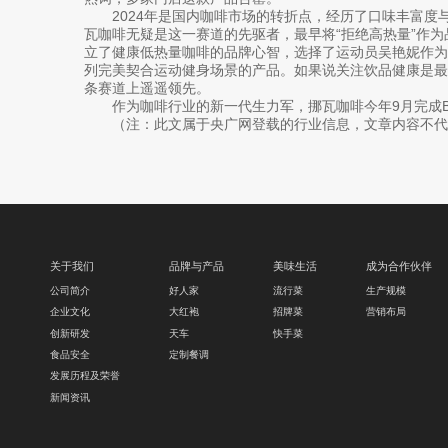
2024年是国内咖啡市场的转折点，经历了口味丰富度
瓦咖啡无疑是这一赛道的先驱者，最早将“拒绝高热量”作
立了健康低热量咖啡的品牌心智，选择了运动员吴艳妮作
列完美契合运动健身场景的产品。如果说关注饮品健康是
条赛道上遥遥领先。
作为咖啡行业的新一代生力军，挪瓦咖啡今年9月完成B+
（注：此文属于央广网登载的行业信息，文章内容不代
关于我们
品牌与产品
美味生活
成为合作伙伴
公司简介
好人家
流行菜
生产规模
企业文化
大红袍
招牌菜
营销布局
创新研发
天车
快手菜
食品安全
定制餐调
发展历程及荣誉
新闻资讯