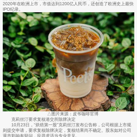
2020年在欧洲上市，市值达到1200亿人民币，还创造了欧洲史上最快
IPO纪录。
△图片来源：皮爷咖啡官博
克莉丝汀要求复核港交所除牌决定
10月23日，“烘焙第一股”克莉丝汀发布公告称，公司根据上市规
则提交申请，要求复核除牌决定，复核结果尚不确定。股东如对公司
退市影响有疑问，应寻求适当专业意见。