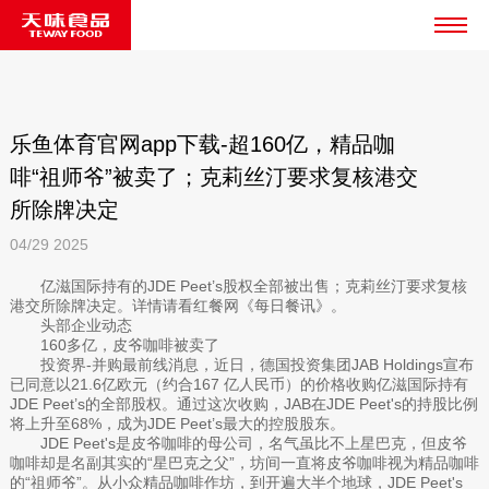
乐鱼体育官网app下载-超160亿，精品咖
啡“祖师爷”被卖了；克莉丝汀要求复核港交
所除牌决定
04/29
2025
亿滋国际持有的JDE Peet’s股权全部被出售；克莉丝汀要求复核
港交所除牌决定。详情请看红餐网《每日餐讯》。
头部企业动态
160多亿，皮爷咖啡被卖了
投资界-并购最前线消息，近日，德国投资集团JAB Holdings宣布
已同意以21.6亿欧元（约合167 亿人民币）的价格收购亿滋国际持有
JDE Peet’s的全部股权。通过这次收购，JAB在JDE Peet's的持股比例
将上升至68%，成为JDE Peet’s最大的控股股东。
JDE Peet's是皮爷咖啡的母公司，名气虽比不上星巴克，但皮爷
咖啡却是名副其实的“星巴克之父”，坊间一直将皮爷咖啡视为精品咖啡
的“祖师爷”。从小众精品咖啡作坊，到开遍大半个地球，JDE Peet's