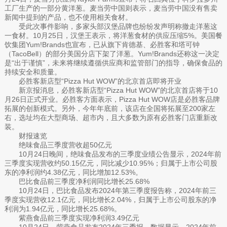
工厂生产的一部分黄洋葱。麦当劳中国则表示，麦当劳中国没有售卖
新闻中提到的产品，也不使用相关食材。
受此次事件影响，多家头部汉堡品牌也纷纷发声明称撤走洋葱这
一食材。10月25日，汉堡王表示，将洋葱食材的供应压缩5%。美国餐
饮集团Yum!Brands也宣布，已从旗下肯德基、必胜客和塔可钟
（TacoBell）的部分美国分店下架了洋葱。Yum!Brands还称这一决定
是“出于谨慎”，未来将继续遵循供应商和监管部门的指导，确保食品的
持续安全和质量。
必胜客新店型“Pizza Hut WOW”的北京首店即将开业
新京报消息，必胜客新店型“Pizza Hut WOW”的北京首店将于10
月26日正式开业。必胜客方面表示，Pizza Hut WOW店是必胜客品牌
拓展的创新模式。另外，今年年底前，该店在全国将拓展至200家左
右，选址均在大型商场、超市内，且大多数为原有必胜客门店重新改
装。
财报速览
绝味食品三季度营收超50亿元
10月24日晚间，绝味食品发布的三季度业绩公告显示，2024年前
三季度实现营收约50.15亿元，同比减少10.95%；归属于上市公司股
东的净利润约4.38亿元，同比增加12.53%。
巴比食品前三季度净利润同比增长25.68%
10月24日，巴比食品发布2024年第三季度报告称，2024年前三
季度实现营收12.1亿元，同比增长2.04%，归属于上市公司股东的净
利润为1.94亿元，同比增长25.68%。
紫燕食品前三季度实现净利润3.49亿元
10月24日，紫燕食品发布2024年三季报。数据显示，2024年前