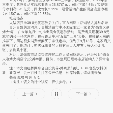
三季度，紫燕食品实现营业收入26.87亿元，同比下降4.6%；实现归
母净利润3.49亿元，同比增长2.19%；经营活动产生的现金流量净额
为4.15亿元，同比下滑22.55%。
社会热点
火锅店狂推39.8元优惠券后关门，官方回应：店铺纳入异常名录
贵州百姓关注消息，贵州清镇市中环国际附近一家名为“蜀食火涮
烤火锅”，在今年九月中旬推出美食优惠券活动，消费者只用花39.8元
就能购买一张优惠券，在火锅店享用“五荤”“五素”套餐。在推销人员的
推荐下，周边很多消费者购买了该优惠券。但到了9月18号，这家店突
然关门了。据统计，购买优惠券的大概有三百人左右，每人少则几
张，多则几十张。
对此，清镇市市场监督管理局工作人员回应表示，已经收到“蜀食
火涮烤火锅店”的投诉举报。目前，市监局已经将该店铺纳入了异常名
录。
注：本文由红餐网综合自投资界-并购最前线、FBIF食品饮料创
新、新京报、贵州百姓关注等公开信息，如需转载，请标明来源。
整编|红餐网 周飞飞
（备注：该文为行业观察，仅供参考。）
上一篇
下一篇