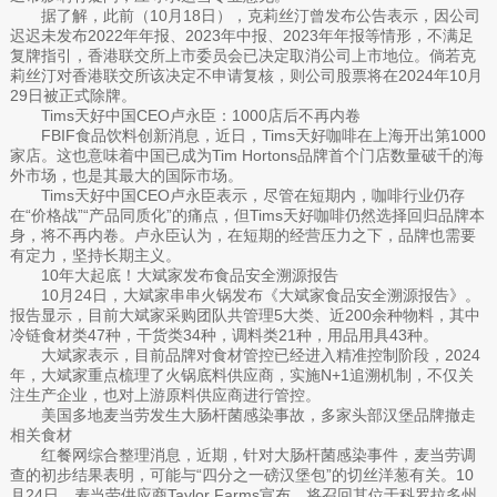
据了解，此前（10月18日），克莉丝汀曾发布公告表示，因公司
迟迟未发布2022年年报、2023年中报、2023年年报等情形，不满足
复牌指引，香港联交所上市委员会已决定取消公司上市地位。倘若克
莉丝汀对香港联交所该决定不申请复核，则公司股票将在2024年10月
29日被正式除牌。
Tims天好中国CEO卢永臣：1000店后不再内卷
FBIF食品饮料创新消息，近日，Tims天好咖啡在上海开出第1000
家店。这也意味着中国已成为Tim Hortons品牌首个门店数量破千的海
外市场，也是其最大的国际市场。
Tims天好中国CEO卢永臣表示，尽管在短期内，咖啡行业仍存
在“价格战”“产品同质化”的痛点，但Tims天好咖啡仍然选择回归品牌本
身，将不再内卷。卢永臣认为，在短期的经营压力之下，品牌也需要
有定力，坚持长期主义。
10年大起底！大斌家发布食品安全溯源报告
10月24日，大斌家串串火锅发布《大斌家食品安全溯源报告》。
报告显示，目前大斌家采购团队共管理5大类、近200余种物料，其中
冷链食材类47种，干货类34种，调料类21种，用品用具43种。
大斌家表示，目前品牌对食材管控已经进入精准控制阶段，2024
年，大斌家重点梳理了火锅底料供应商，实施N+1追溯机制，不仅关
注生产企业，也对上游原料供应商进行管控。
美国多地麦当劳发生大肠杆菌感染事故，多家头部汉堡品牌撤走
相关食材
红餐网综合整理消息，近期，针对大肠杆菌感染事件，麦当劳调
查的初步结果表明，可能与“四分之一磅汉堡包”的切丝洋葱有关。10
月24日，麦当劳供应商Taylor Farms宣布，将召回其位于科罗拉多州