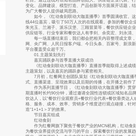
变化、品牌建设、模型打造、产品创新等方面展开话题，
为广大餐饮人提供破局思路。
如今，《红动食刻联动大咖直播季》首季圆满收官。这
线44位嘉宾，吸引了50万人次的在线观看。参加的餐饮企
朱光玉、兰湘子、派乐汉堡、三顾冒菜等，餐饮供应链企
供应链等。行业专家和餐饮达人有李剑、余奕宏、刘永清、
每一场直播结束后，我们都会把相关内容整理成文章，
网、央广网、人民日报客户端、今日头条、百家号、新浪
平台覆盖受众超千万。
01.主题策划先行
嘉宾踊跃参与首季直播大获成功
《红动食刻联动大咖直播季》直播首季能取得上述成绩
主题策划，以及嘉宾的踊跃参与紧密相关。
7月初，红餐网主创团队策划《红动食刻联动大咖直播
式、直播渠道、呈现效果以及后期的传播，在开播之前作了
作为系列直播节目，《红动食刻联动大咖直播季》贯穿
期直播时长约90分钟，通过邀请全国性连锁或区域知名品
饮达人，以“餐饮行业观察员+餐饮行业代表+餐饮垂类达人
格、服务、成本、效率、营销多个维度进行观点碰撞，针对
造“1+1+1＞3”的效果。
节目嘉宾组成
红动食刻
作为红餐网旗下聚焦于餐饮产业的MCN机构，红动食
为餐饮业界提供交流与学习的平台，探索餐饮行业的发展