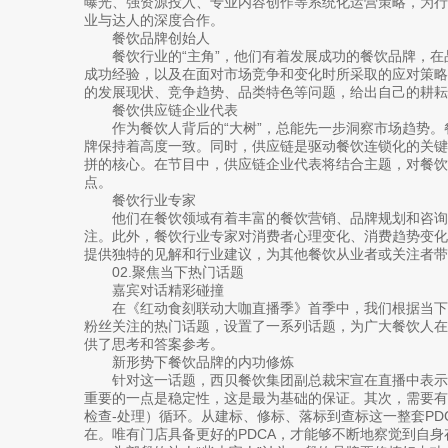
曝光、强资源投入、专业内容创作等系统化运营策略，为
业与达人的深度合作。
餐饮品牌创始人
餐饮行业的“主角”，他们有着发展成功的餐饮品牌，
成功经验，以及在面对市场竞争和变化时所采取的应对策
的发展现状、竞争趋势、品类特色等问题，给出自己的耕耘
餐饮供应链企业代表
作为餐饮人背后的“大树”，总能先一步洞察市场趋势
牌保持着高度一致。同时，供应链是驱动餐饮连锁化的关
拼的核心。在节目中，供应链企业代表将结合主题，对餐饮
点。
餐饮行业专家
他们在餐饮领域有着丰富的餐饮营销、品牌规划和咨询
注。此外，餐饮行业专家对消费者心理变化、消费趋势变
提供独特的见解和行业建议，为其他餐饮从业者或关注者带
02.聚焦当下热门话题
嘉宾对话精彩碰撞
在《红动食刻联动大咖直播季》首季中，我们根据当下
粉丝关注的热门话题，设置了一系列话题，为广大餐饮人
供了思考和答案参考。
新形势下餐饮品牌的内功修炼
针对这一话题，西贝餐饮集团副总裁宋宣在直播中表示
重要的一点是稳定性，这是最为基础的保证。其次，需要有一
检查-处理）循环。从建标、修标、落标到查标这一整套PD
在。唯有门店具备更好的PDCA，才能够不断地察觉到自