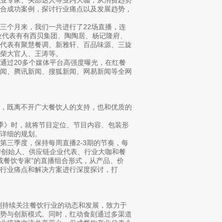
结合成功案例，探讨行业痛点以及发展趋势，
三个月来，我们一共进行了22场直播，连
业代表有有西贝集团、陶陶居、杨记隆府、
业代表有聚慧餐调、新雅轩、百品味源、三旋
柴大官人、王涛等。
通过20多个媒体平台高强度曝光，在红餐
新闻、腾讯新闻、搜狐新闻、网易新闻等全网
，既离不开广大餐饮人的支持，也和优质的
季》时，就将节目定位、节目内容、包装形
详细的规划。
第三季度，保持每周直播2-3期的节奏，每
牌创始人、供应链企业代表、行业大咖和餐
或餐饮专家”的直播组合形式，从产品、价
行业痛点和解决方案进行深度探讨，打
刻持续关注餐饮行业的动态和发展，致力于
趋势与创新模式。同时，红动食刻通过多渠道