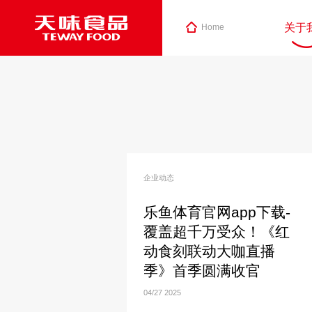
关于
Home
企业动态
乐鱼体育官网app下载-
覆盖超千万受众！《红
动食刻联动大咖直播
季》首季圆满收官
04/27
2025