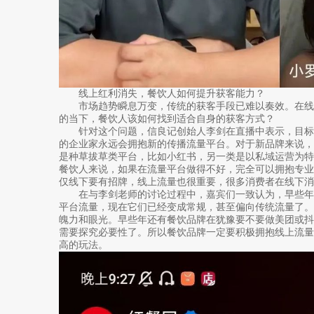
线上红利消失，餐饮人如何提升获客能力？
市场趋势瞬息万变，传统的获客手段已难以奏效。在线
的当下，餐饮人该如何找到适合自身的获客方式？
针对这个问题，信良记创始人李剑在直播中表示，目标
的企业家永远会拥抱新的传播流量平台。对于新品牌来说
是种草拔草类平台，比如小红书，另一类是以私域运营为
餐饮人来说，如果在流量平台做得不好，完全可以拥抱专
仅线下要有招牌，线上流量也很重要，很多消费者在线下消
在与李剑老师的讨论过程中，嘉宾们一致认为，早些年
平台流量，现在它们已经变成常规，甚至偏向传统流量了
魄力和眼光。早些年还有餐饮品牌在犹豫要不要做美团或
需要探究必要性了。所以餐饮品牌一定要积极拥抱线上流
高的玩法。