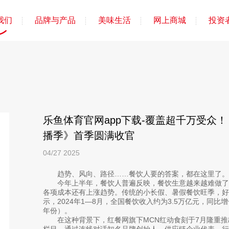
我们
品牌与产品
美味生活
网上商城
投资
乐鱼体育官网app下载-覆盖超千万受众
播季》首季圆满收官
04/27
2025
趋势、风向、路径……餐饮人要的答案，都在这里了。
今年上半年，餐饮人普遍反映，餐饮生意越来越难做了
各项成本还有上涨趋势。传统的小长假、暑假餐饮旺季，好
示，2024年1—8月，全国餐饮收入约为3.5万亿元，同比
年份）。
在这种背景下，红餐网旗下MCN红动食刻于7月隆重
栏目。通过连线对话知名品牌创始人、供应链企业代表、