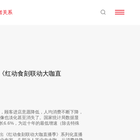
者关系
！《红动食刻联动大咖直
，顾客进店意愿降低，人均消费不断下降，
像也淡化甚至消失了。国家统计局数据显
增长6.6%，为近十年的最低增速（除去特殊
推出《红动食刻联动大咖直播季》系列化直播
行业专家、头部达人等业内大咖，从消费趋势