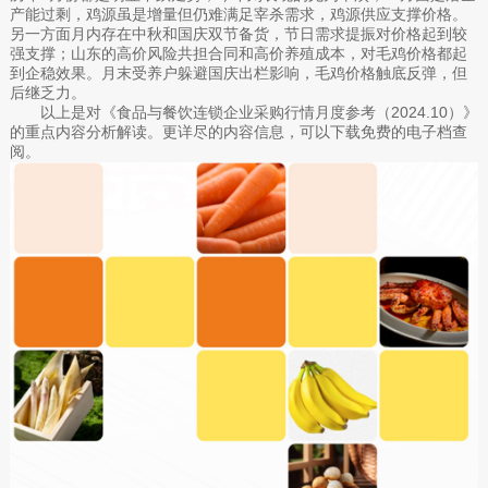
产能过剩，鸡源虽是增量但仍难满足宰杀需求，鸡源供应支撑价格。
另一方面月内存在中秋和国庆双节备货，节日需求提振对价格起到较
强支撑；山东的高价风险共担合同和高价养殖成本，对毛鸡价格都起
到企稳效果。月末受养户躲避国庆出栏影响，毛鸡价格触底反弹，但
后继乏力。
以上是对《食品与餐饮连锁企业采购行情月度参考（2024.10）》
的重点内容分析解读。更详尽的内容信息，可以下载免费的电子档查
阅。