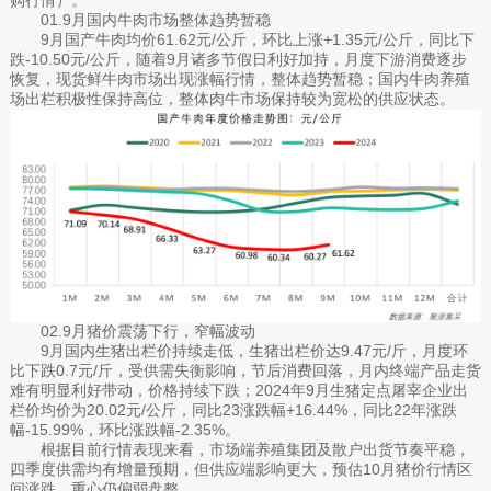
01.9月国内牛肉市场整体趋势暂稳
9月国产牛肉均价61.62元/公斤，环比上涨+1.35元/公斤，同比下
跌-10.50元/公斤，随着9月诸多节假日利好加持，月度下游消费逐步
恢复，现货鲜牛肉市场出现涨幅行情，整体趋势暂稳；国内牛肉养殖
场出栏积极性保持高位，整体肉牛市场保持较为宽松的供应状态。
02.9月猪价震荡下行，窄幅波动
9月国内生猪出栏价持续走低，生猪出栏价达9.47元/斤，月度环
比下跌0.7元/斤，受供需失衡影响，节后消费回落，月内终端产品走货
难有明显利好带动，价格持续下跌；2024年9月生猪定点屠宰企业出
栏价均价为20.02元/公斤，同比23涨跌幅+16.44%，同比22年涨跌
幅-15.99%，环比涨跌幅-2.35%。
根据目前行情表现来看，市场端养殖集团及散户出货节奏平稳，
四季度供需均有增量预期，但供应端影响更大，预估10月猪价行情区
间涨跌、重心仍偏弱盘整。