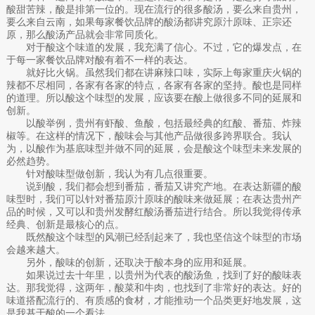
酸甜苦辣，酸是排第一位的。现在流行的很多酸汤，要么来自贵州，
要么来自云南，如果每家餐饮品牌的酸汤都讲究原汁原味、正宗还
原，那么酸汤产品就会非常同质化。
对于酸这个味道的发展，我充满了信心。不过，它的爆发点，在
于每一家餐饮品牌对酸有着不一样的表达。
就好比火锅。虽然我们都在讲麻辣口味，实际上每家重庆火锅的
辣都不尽相同，各家有各家的特点，各家有各家的坚持。酸也是同样
的道理。所以酸这个味型的发展，应该要在酸上做很多不同的延展和
创新。
以酸举例，贵州有虾酸、鱼酸，包括最经典的红酸、番茄、炸辣
椒等。在这样的情况下，酸味会与其他产品做很多跨界联合。我认
为，以酸作为基底味型并做不同的延展，会是酸这个味型未来发展的
必然趋势。
针对酸味型做创新，我认为有几点很重要。
说到酸，我们都会想到番茄，番茄又讲究产地。在表达新疆的酸
味型时，我们可以针对番茄原汁原味的酸味来做延展；在表达贵州产
品的时候，又可以和贵州发酵红酸汤番茄进行结合。所以我觉得传承
经典、创新是最核心的点。
既然酸这个味型的风潮已经刮起来了，我也坚信这个味型的市场
会越来越大。
另外，酸味的创新，还取决于酸本身的应用和延展。
如果说过去十年里，以贵州为代表的酸汤鱼，找到了好的酸味表
达。那我觉得，这两年，酸菜和牛肉，也找到了非常好的表达。好的
味道搭配流行的、有质感的食材，才能推动一个品类更好地发展，这
是我基于酸的一个看法。