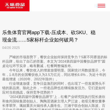
乐鱼体育官网app下载-压成本、砍SKU、稳
现金流……5家标杆企业如何破局？
04/26
2025
严峻的市场形势下，餐饮企业如何保持竞争力？5家不同赛道的标
杆品牌，给出了自己的答案。本文为“2024第四届中国餐饮品牌节”圆
桌论坛环节实录，略有删减，红餐网整编发布。
今年以来，餐饮收入的增速放缓明显。国家统计局数据显示，今
年，1-8月的全国餐饮收入为3.5万亿元，同比增长6.6%，为近十年的
最低增速（2020年、2022年除外）。
行业增速放缓，竞争日益激烈的同时，也出现了一些发展势头不
错的新品类。除此之外，一些老品牌也在继续焕发活力。它们是如何
应对当前挑战，保持竞争优势的？
“2024第四届中国餐饮品牌节”上，红餐产业研究院执行院长唐欣
和食尚国味集团创始人、陶陶居酒家主理人尹江波，老绥元餐饮董事
长李翠萍、珮姐重庆火锅传承人颜冬生、兰湘子联合创始人陈波、百
品日光总裁李科，围绕“品类标杆品牌如何打造竞争力”进行了深入探