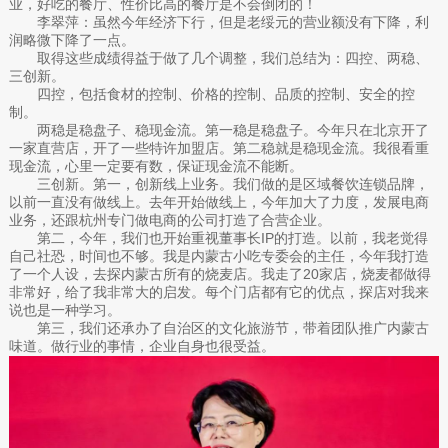
业，好吃的餐厅、性价比高的餐厅是不会倒闭的！
李翠萍：虽然今年经济下行，但是老绥元的营业额没有下降，利
润略微下降了一点。
取得这些成绩得益于做了几个调整，我们总结为：四控、两稳、
三创新。
四控，包括食材的控制、价格的控制、品质的控制、安全的控
制。
两稳是稳盘子、稳现金流。第一稳是稳盘子。今年只在北京开了
一家直营店，开了一些特许加盟店。第二稳就是稳现金流。我很看重
现金流，心里一定要有数，保证现金流不能断。
三创新。第一，创新线上业务。我们做的是区域餐饮连锁品牌，
以前一直没有做线上。去年开始做线上，今年加大了力度，发展电商
业务，还跟杭州专门做电商的公司打造了合营企业。
第二，今年，我们也开始重视董事长IP的打造。以前，我老觉得
自己社恐，时间也不够。我是内蒙古小吃专委会的主任，今年我打造
了一个人设，去探内蒙古所有的烧麦店。我走了20家店，烧麦都做得
非常好，给了我非常大的启发。每个门店都有它的优点，探店对我来
说也是一种学习。
第三，我们还承办了自治区的文化旅游节，带着团队推广内蒙古
味道。做行业的事情，企业自身也很受益。