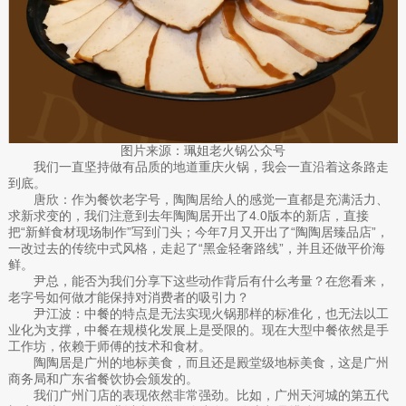
图片来源：珮姐老火锅公众号
我们一直坚持做有品质的地道重庆火锅，我会一直沿着这条路走
到底。
唐欣：作为餐饮老字号，陶陶居给人的感觉一直都是充满活力、
求新求变的，我们注意到去年陶陶居开出了4.0版本的新店，直接
把“新鲜食材现场制作”写到门头；今年7月又开出了“陶陶居臻品店”，
一改过去的传统中式风格，走起了“黑金轻奢路线”，并且还做平价海
鲜。
尹总，能否为我们分享下这些动作背后有什么考量？在您看来，
老字号如何做才能保持对消费者的吸引力？
尹江波：中餐的特点是无法实现火锅那样的标准化，也无法以工
业化为支撑，中餐在规模化发展上是受限的。现在大型中餐依然是手
工作坊，依赖于师傅的技术和食材。
陶陶居是广州的地标美食，而且还是殿堂级地标美食，这是广州
商务局和广东省餐饮协会颁发的。
我们广州门店的表现依然非常强劲。比如，广州天河城的第五代