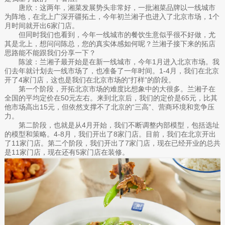
唐欣：这两年，湘菜发展势头非常好，一批湘菜品牌以一线城市
为阵地，在北上广深开疆拓土，今年初兰湘子也进入了北京市场，1个
月时间就开出6家门店。
但同时我们也看到，今年一线城市的餐饮生意似乎很不好做，尤
其是北上，想问问陈总，您的真实体感如何呢？兰湘子接下来的拓店
思路能不能跟我们分享一下？
陈波：兰湘子最开始是在新一线城市，今年1月进入北京市场。我
们去年就计划去一线市场了，也准备了一年时间。1-4月，我们在北京
开了4家门店，这也是我们在北京市场的“打样”的阶段。
第一个阶段，开拓北京市场的难度比想象中的大很多。兰湘子在
全国的平均定价在50元左右。来到北京后，我们的定价是65元，比其
他市场高出15元，但依然支撑不了北京的“三高”、营商环境和竞争压
力。
第二阶段，也就是从4月开始，我们不断调整内部模型，包括选址
的模型和策略。4-8月，我们开出了8家门店。目前，我们在北京开出
了11家门店。第二个阶段，我们开出了7家门店，现在已经开业的总共
是11家门店，现在还有5家门店在装修。