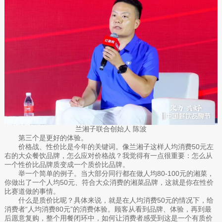
兰湘子联合创始人 陈波
第三个是更好的体验。
价格战、性价比是今年的关键词。像兰湘子这样人均消费50元左
右的大众餐饮品牌，怎么应对价格战？我觉得有一点很重要：怎么从
一个性价比品牌质变成一个质价比品牌。
举一个简单的例子。当大部分同行都在做人均80-100元的湘菜，
你做出了一个人均50元、符合大众消费的湘菜品牌，这就是你在性价
比赛道做的事情。
什么是质价比呢？具体来说，就是在人均消费50元的情况下，给
消费者“人均消费80元”的消费体验。顾客从看到品牌、体验，再到最
后愿意复购，整个用餐闭环中，如何让消费者感受到这是一个有质价