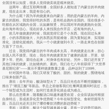
全国没有认知度，很多人觉得烧卖就是糯米烧卖。
这两年，通过互联网传播，全国好多人都知道了内蒙古的羊肉烧
麦。现在走出来，我是有信心的。
为什么呢？因为羊肉烧麦来自内蒙古，用的是内蒙古的羊肉、内
蒙古的面粉。我觉得好吃的东西，是有机会跑向全国的。现在很多小
吃都在从区域跑向全国，比如麻辣烫，所以我对羊肉烧麦跑向全国、
走向海外有信心。现在好多人来找我合作开店，还有海外的人。
前几年做烧麦的时候，我就觉得它是个小东西。现在回过头来
想，小的东西能做大，大的东西反而挺难做，因为复制起来、实现标
准化、连锁化挺难的。我从一个小烧麦做到今天，一路走来也在创新
方面下了功夫。
过去，我觉得内蒙古的牛羊肉成本太高，羊肉烧麦走出来，担心
全国人民不接受。现在，我在羊肉烧麦里加了健康的蔬菜，芹菜、胡
萝卜等。把肉、菜结合起来，对身体也有好处。另外，我们还开发了
其他口味的烧麦，比如猪肉的、素的。我们在七八年前获得了“大世界
基尼斯纪录”——展示不重样烧麦数量之最，品种达到了108种。
针对国外市场，我们又研发了酸的、甜的、辣的烧麦，围绕地域
口味来创新产品。
唐欣：去年开始，酸汤味型火了，百品日光也在不断挖掘酸味，
推出了“潮流三酸”等新品。李总之前做客我们红餐网直播间时说过，当
一个味型成为主流时，如何打造差异化就会成为难点。
那么在您看来，随着酸汤口味越来越受欢迎，企业应该如何根据
自身特点，形成差异化竞争优势呢？今年在味型变化、食材挖掘等方
面，百品日光还关注到了哪些餐饮消费的新趋势呢？
李科：这两年，酸这个味型越来越火爆，是有一定趋势可循的。