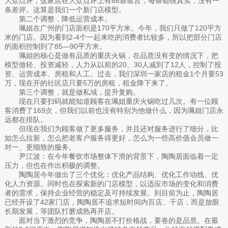
大众点评，这家店在大众点评上有88条留言，每条都很真实，没有一
条差评。这算是我们一个新门店模型。
第二个调整，降低运营成本。
珮姐在广州的门店面积是170平方米。今年，我们只做了120平方
米的门店。因为看到2-4个一起来吃的消费者比较多，所以把部分门店
的面积控制到了85—90平方米。
珮姐的核心是做有品质的重庆火锅，在品质没有变的情况下，把
模型做轻、投资减轻，人力从以前的20、30人减到了12人，控制了投
资、运营成本、房租和人工。过去，我们深圳一家店的租金1个月要53
万，现在开的社区店只要5万的房租，租金降下来了。
第三个调整，就是做私域，提升复购。
现在只要扫码就能知道顾客在珮姐重庆火锅吃过几次。有一位顾
客消费了169次，但我们以前也没有特别为他做什么，因为珮姐门店永
远都在排队。
但现在我们为顾客做了更多服务，并且还对服务进行了细分，比
如怎么拉新，怎么把老客户服务得更好，怎么为一些高价值会员做一
对一、更细致的服务。
尹江波：在今年餐饮市场整体下滑的背景下，陶陶居面临着一定
压力，但也在作出积极的调整。
陶陶居今年做出了三个优化：优化产品结构、优化工作动线、优
化人力资源。同时也在探索新的门店模型，以适应市场的变化和消费
者的需求，保持企业经营的稳定及可持续发展。到目前为止，陶陶居
已经开设了42家门店，陶陶居不追求短时间内百店、千店，而是放眼
长期发展，等团队打磨成熟再开店。
面对当下激烈的竞争，陶陶居不打价格战，要卷的是品质。在最