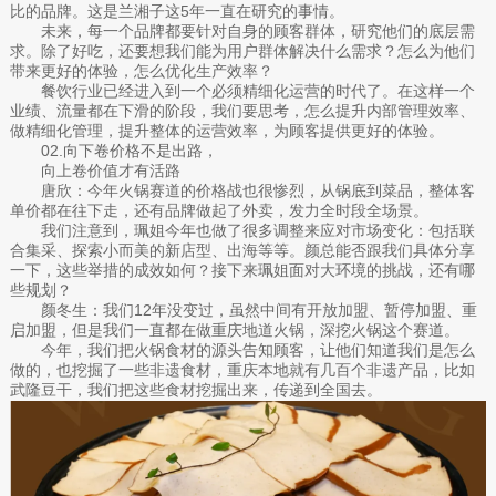
比的品牌。这是兰湘子这5年一直在研究的事情。
未来，每一个品牌都要针对自身的顾客群体，研究他们的底层需
求。除了好吃，还要想我们能为用户群体解决什么需求？怎么为他们
带来更好的体验，怎么优化生产效率？
餐饮行业已经进入到一个必须精细化运营的时代了。在这样一个
业绩、流量都在下滑的阶段，我们要思考，怎么提升内部管理效率、
做精细化管理，提升整体的运营效率，为顾客提供更好的体验。
02.向下卷价格不是出路，
向上卷价值才有活路
唐欣：今年火锅赛道的价格战也很惨烈，从锅底到菜品，整体客
单价都在往下走，还有品牌做起了外卖，发力全时段全场景。
我们注意到，珮姐今年也做了很多调整来应对市场变化：包括联
合集采、探索小而美的新店型、出海等等。颜总能否跟我们具体分享
一下，这些举措的成效如何？接下来珮姐面对大环境的挑战，还有哪
些规划？
颜冬生：我们12年没变过，虽然中间有开放加盟、暂停加盟、重
启加盟，但是我们一直都在做重庆地道火锅，深挖火锅这个赛道。
今年，我们把火锅食材的源头告知顾客，让他们知道我们是怎么
做的，也挖掘了一些非遗食材，重庆本地就有几百个非遗产品，比如
武隆豆干，我们把这些食材挖掘出来，传递到全国去。