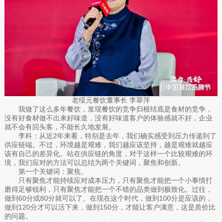
老绥元餐饮董事长 李翠萍
我做了这么多年餐饮，发现餐饮的竞争归根结底是食材的竞争，
没有好食材做不出来好味道，没有好味道客户的体验感就不好，企业
就不会有回头客，不能长久地发展。
李科：从近2年来看，特别是去年，我们确实感受到压力传递到了
供应链端。不过，环境越是艰难，我们越应该坚持，越是艰难就越应
该有自己的差异化。站在供应链的角度，对于这样一个比较艰难的环
境，我们应对的方法可以总结为两个关键词，聚焦和创新。
第一个关键词：聚焦。
只有聚焦才能持续应对成本压力，只有聚焦才能把一个小事情打
磨得足够锐利，只有聚焦才能把一个不错的品类做到极致化。过往，
做到60分或80分就可以了。在现在这个时代，做到100分是应该的，
做到120分才可以活下来，做到150分，才能让客户满意，这是质价比
的问题。