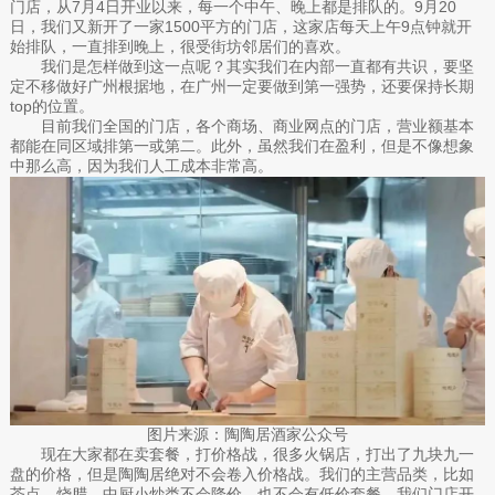
门店，从7月4日开业以来，每一个中午、晚上都是排队的。9月20
日，我们又新开了一家1500平方的门店，这家店每天上午9点钟就开
始排队，一直排到晚上，很受街坊邻居们的喜欢。
我们是怎样做到这一点呢？其实我们在内部一直都有共识，要坚
定不移做好广州根据地，在广州一定要做到第一强势，还要保持长期
top的位置。
目前我们全国的门店，各个商场、商业网点的门店，营业额基本
都能在同区域排第一或第二。此外，虽然我们在盈利，但是不像想象
中那么高，因为我们人工成本非常高。
图片来源：陶陶居酒家公众号
现在大家都在卖套餐，打价格战，很多火锅店，打出了九块九一
盘的价格，但是陶陶居绝对不会卷入价格战。我们的主营品类，比如
茶点、烧腊、中厨小炒类不会降价，也不会有低价套餐。我们门店开