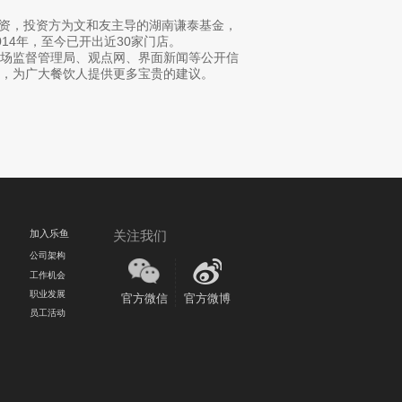
投资，投资方为文和友主导的湖南谦泰基金，
14年，至今已开出近30家门店。
场监督管理局、观点网、界面新闻等公开信
，为广大餐饮人提供更多宝贵的建议。
加入乐鱼
关注我们
公司架构
工作机会
职业发展
官方微信
官方微博
员工活动