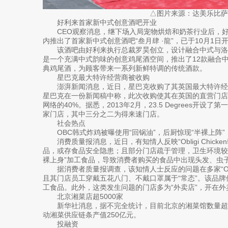
△图片来源：达美乐比萨
好利来首家新中式创意酒吧开业
CEO观察消息，继下场入局宠物烘焙和奶茶行业后，
内推出了首家新中式创意酒吧“叁月肆 ·龍”，已于10月1日
该酒吧由好利来执行总裁罗昊创立，设计融合中式与洛
是一个充满中式韵味的创意鸡尾酒空间，推出了12款融合中
典鸡尾酒，为顾客带来一系列新鲜特调的传统酒款。
星巴克最大特许经营商被收购
澎湃新闻消息，近日，星巴克收购了其英国最大特许经营商2
星巴克在一份新闻稿中称，此次收购使其在英国的直营门店增
网络的40%。据悉，2013年2月，23.5 Degrees开
家门店，其中三分之二为得来速门店。
社会热点
OBC韩式炸鸡被曝使用“回锅油”，后厨惊现“半裸上阵”
消费质量报消息，近日，有知情人反映“Obligi Chic
品，或存食品安全隐患；且部分门店疏于管理，卫生环境较
裸上身”加工食品，导致消费者购买的食品中出现头发、虫
据消费者质量报调查，该知情人士反应的问题在多家“Obli
且其门店员工穿戴五花八门、不戴口罩属于“常态”。该品牌
工食品。此外，这类发生问题的门店多为“外卖店”，开在
北京湘菜店超5000家
新华社消息，据不完全统计，目前北京的湘菜馆数量超5
动湘菜供应链条产值250亿元。
投融资