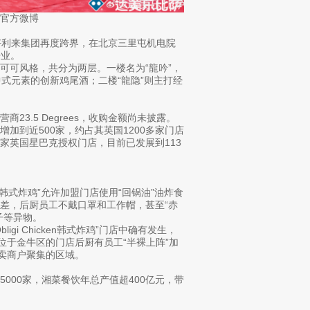
官方微博
好利来集团再度跨界，在北京三里屯机电院
开业。
可可风格，共分为两层。一楼名为“龍吟”，
式元素的创新鸡尾酒；二楼“龍隐”则主打经
3.5 Degrees，收购金额尚未披露。
加到近500家，约占其英国1200多家门店
设了第一家英国星巴克授权门店，目前已发展到113
ken韩式炸鸡”允许加盟门店使用“回锅油”油炸食
差，后厨员工不戴口罩和工作帽，甚至“赤
子等异物。
gi Chicken韩式炸鸡”门店中确有发生，
位于金牛区的门店后厨有员工“半裸上阵”加
外卖商户聚集的区域。
000家，湘菜餐饮年总产值超400亿元，带