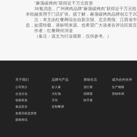
“麻蒲碳烤肉”获得近千万元投资
36氪消息，广州烤肉品牌“麻蒲碳烤肉”获得近千万元
本轮融资用于门店扩张。据了解，麻蒲碳烤肉品牌创立于20
注：本文由红餐网综合自新京报、北京商报、江西省市
息，如需转载，请标明来源。也希望广大读者在评论区留言
作者：红餐网何沛淩
（备注：该文为行业观察，仅供参考。）
关于我们
品牌与产品
美味生活
成为合作伙伴
公司简介
好人家
流行菜
生产规模
企业文化
大红袍
招牌菜
营销布局
创新研发
天车
快手菜
食品安全
定制餐调
发展历程及荣誉
新闻资讯