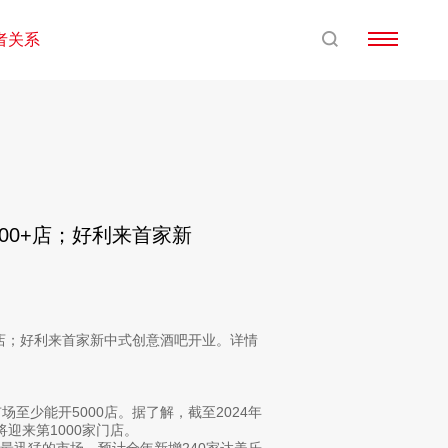
者关系
000+店；好利来首家新
家店；好利来首家新中式创意酒吧开业。详情
至少能开5000店。据了解，截至2024年
将迎来第1000家门店。
最迅猛的市场，预计全年新增240家达美乐