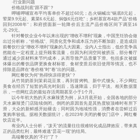
·行业新问题
价格战到底“跟不跟”？
呷哺呷哺宣布平均客单价不超过60元；怂火锅喊出“锅底8元起，
荤菜9.9元起、素菜6.6元起、焖饭6元任吃”；乡村基宣布4款产品“价格
回到2008年”；和府捞面新一轮降价后主流产品价格区间下调至16
元-29元。
针对餐饮企业今年以来出现的“增收不增利“现象，中国烹饪协会做
出过分析称，“价格战”、同质化竞争和成本压力的不断加剧，是造成目
前餐饮行业“增收不增利”现象的几大因素。业内人士指出，低价竞争虽
然能在一定程度上提升顾客流量，但因为利润空间被挤压，部分餐厅
通过减少原材料来节约成本，从而导致产品质量下滑。包括多次被媒
体爆出的餐饮品牌更换食材标签、食材变质后依旧使用等情况，也不
排除是品牌在“卷价格”时“卷”出的问题。
网红餐饮为何“热得快凉得更快”？
从竹筒奶茶到茉莉花豆浆，再到冒烤鸭、新中式馒头，不少网红
美食在经历了短暂的高光时刻后，迅速降温，归于平淡。相关数据显
示，一些网红店的最短存活周期甚至小于1个月。
以今年初大热的天水麻辣烫为例，从3月底开始，全国各地的部分
天水麻辣烫门店陆续倒闭。倒闭的原因首先是其热度较顶峰时有所下
滑，大众的新鲜感开始褪去；同时因为地域性强，消费者在尝鲜过后
复购率较低。据相关数据统计，在2023年关闭的餐饮门店中，网红餐
饮店近半。
有业内人士分析，“泼天”的流量往往很难转化成品牌效应，带来真
正的品类红利，最终难逃“昙花一现”的结局。
高端餐饮真的“不行”了？