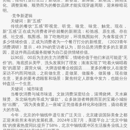
化、调整策略、顺势而为的餐饮品牌才能实现穿越周期，迎来柳暗花
明。
·竞争新逻辑
关键词：新“五感”
传统的餐饮“五感”即视觉、听觉、嗅觉、味觉、触觉。现在，
新“五感”正在成为消费者评价就餐的新潮流：松弛感、原生感、存在
感、社交感、氛围感。除了吃饱吃好，环境氛围如何、为食客提供了
多少情绪价值，正成为消费者为一个餐厅打分的新维度。《2023青年
消费调研》显示，49.3%的受访者认为，部分品类消费变多的主要原
因，是这件商品或服务能够为自己提供情绪价值。
以90后、00后为主的主力消费军，情绪价值于他们来说可能是“无
价”的。海底捞从美甲、洗头发展到了理发；湊湊实现了“吃着火锅唱着
歌”的愿望；露营火锅、大牌连锁餐企校园店……更多的餐饮人在接受
采访不约而同地说，之前做生意，是做菜、做服务、做装修，现在做
生意，更多的要考虑顾客和场景：聚焦特定人群集中发力，也能分分
钟盘活一个生意。
关键词：城市味道
当餐饮消费与城市味道、文旅消费深度结合，淄博烧烤、天水麻
辣烫、东北锅包肉等成为“爆款”，众多旅游者蜂拥而至的宝藏小城纷
纷“出圈”。 “因为美食爱上一座城”正凭借着多样化和创新性，撬动着更
大的市场。
今年，北京的中轴线申遗引发广泛关注，北京建设国际美食之都
正迎来前所未有的发展机遇。2024年1至7月，美团平台上“北京中轴
线”的搜索热度同比提升了58%，北京中轴线缓冲区生活服务业线上交