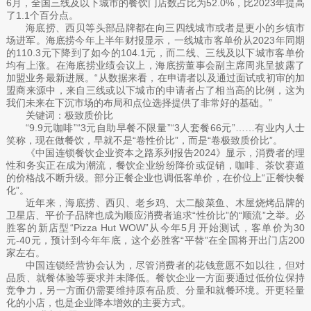
6月，全国三线及以下城市的餐饮门店数占比为52.0%，比2023年提高
了1.1个百分点。
海底捞、西贝等头部品牌都在向三四线城市或者是更小的乡镇市
场进军。海底捞今年上半年财报显示，一线城市客单价从2023年同期
的110.3元下降到了如今的104.1元，而二线、三线及以下城市客单价
均有上涨。在海底捞业绩会议上，海底捞董事会副主席周兆呈披露了
加盟业务最新进展。“从数据来看，在申请者以及通过面试或初审的加
盟商来源中，来自三线或以下城市的申请者占了相当高的比例，这为
我们未来在下沉市场的布局和点位选择提供了非常好的基础。”
关键词：极致质价比
“9.9元咖啡”“3元自助早餐不限量”“3人套餐66元”……有业内人士
笑称，现在做餐饮，早就不是“卷性价比”，而是“卷极致质价比”。
《中国连锁餐饮企业资本之路系列报告2024》显示，消费者的理
性和务实正在成为潮流，餐饮企业纷纷降价或促销，咖啡、茶饮赛道
的价格战不断升级。部分正餐企业也调低客单价，在价位上“正餐快餐
化”。
近年来，海底捞、西贝、老乡鸡、太二酸菜鱼、木屋烧烤品牌的
卫星店、平价子品牌也成为顺应消费者追求“性价比”的“顺流”之举。必
胜客的新店型“Pizza Hut WOW”从今年5月开始测试，客单价为30
元-40元，预计到今年年底，这个必胜客“平替”在全国将开出门店200
家左右。
中国连锁经营协会认为，尽管消费者的花钱意愿不如以往，但对
品质、就餐体验等要求并未降低。餐饮企业一方面要通过低价位保持
竞争力，另一方面仍需要维持原有品质、分量和就餐环境。开更轻量
化的小店，也是企业降本增效的主要方式。