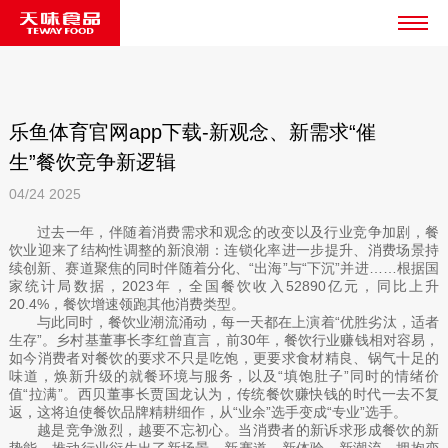
乐鱼体育官网app下载-新观念、新需求“催
生”餐饮竞争新逻辑
04/24
2025
过去一年，伴随着消费需求和观念的改变以及行业竞争加剧，餐
饮业迎来了结构性调整的新浪潮：连锁化率进一步提升、消费场景持
续创新、赛道聚焦的同时伴随着分化、“出海”与“下沉”并进……根据国
家统计局数据，2023年，全国餐饮收入52890亿元，同比上升
20.4%，餐饮增速领跑其他消费类型。
与此同时，餐饮业潮流涌动，每一天都在上演着“优胜劣汰，适者
生存”。乡村基董事长李红曾直言，前30年，餐饮行业赚钱相对容易，
如今消费者对餐饮的要求不只是吃饱，更要求食材精良、锅气十足的
味道，焕新升级的就餐环境与服务，以及“填饱肚子”同时的情绪价
值“拉满”。西贝董事长贾国龙认为，传统餐饮赚快钱的时代一去不复
返，这将迫使餐饮品牌精耕细作，从“业余”选手变成“专业”选手。
越是竞争激烈，越要不忘初心。当消费者的新诉求形成餐饮的新
势能，推动行业衍生出了新场景、新赛道、新体验、新潮流，拥抱变