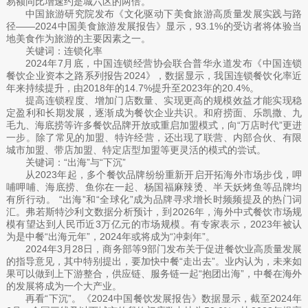
易额同比增速约是城六区的两倍。
中国旅游研究院发布《文化驱动下美食旅游高质量发展实践与路
径——2024中国美食旅游发展报告》显示，93.1%的受访者将体验当
地美食作为旅游的主要因素之一。
关键词：连锁化率
2024年7月底，中国连锁经营协会联合普华永道发布《中国连锁
餐饮企业资本之路系列报告2024》，数据显示，我国连锁餐饮化率近
年来持续提升，由2018年的14.7%提升至2023年的20.4%。
提高连锁程度、增加门店数量、实现更高的规模效益才能实现稳
定盈利和长期发展，逐渐成为餐饮企业共识。和府捞面、乐凯撒、九
毛九、海底捞等许多餐饮品牌开放或重启加盟模式，向“万店时代”更进
一步。除了常见的加盟、特许经营，还出现了联营、内部合伙、有限
城市加盟、带店加盟、特定店型加盟等更灵活的模式的尝试。
关键词：“出海”与“下沉”
从2023年起，多个餐饮品牌纷纷重新开启开拓海外市场步伐，呷
哺呷哺、海底捞、鱼你在一起、杨国福麻辣烫、半天妖烤鱼等品牌均
有所行动。 “出海”和“全球化”成为品牌寻求增长时频频提及的热门词
汇。弗若斯特沙利文数据分析预计，到2026年，海外中式餐饮市场规
模有望达到人民币近3万亿元的市场规模。有专家表示，2023年被认
为是中餐“出海元年”，2024年或将成为“冲刺年”。
2024年3月28日，商务部等9部门发布关于促进餐饮业高质量发展
的指导意见，其中特别提出，要加快中餐“走出去”。业内认为，未来如
果可以做到上下游整合，供应链、服务链一起“抱团出海”，中餐在海外
的发展将成为一个大产业。
再看“下沉”。《2024中国餐饮发展报告》数据显示，截至2024年