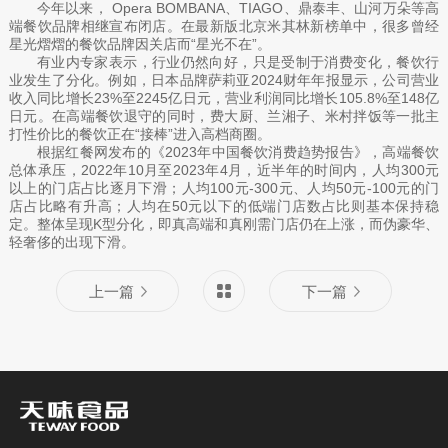
今年以来， Opera BOMBANA、TIAGO、鼎泰丰、山河万朵等高
端餐饮品牌相继宣布闭店。在最新版北京米其林新榜单中，很多曾经
星光熠熠的餐饮品牌因关店而“星光不在”。
有业内专家表示，行业仍然向好，只是受制于消费变化，餐饮行
业发生了分化。例如，日本品牌萨莉亚2024财年年报显示，公司营业
收入同比增长23%至2245亿日元，营业利润同比增长105.8%至148亿
日元。在高端餐饮退守的同时，费大厨、兰湘子、米村拌饭等一批主
打性价比的餐饮正在“接棒”进入高档商圈。
根据红餐网发布的《2023年中国餐饮消费趋势报告》，高端餐饮
总体承压，2022年10月至2023年4月，近半年的时间内，人均300元
以上的门店占比逐月下滑；人均100元-300元、人均50元-100元的门
店占比略有升高；人均在50元以下的低端门店数占比则基本保持稳
定。整体呈现K型分化，即真高端和真刚需门店仍在上涨，而伪豪华、
轻奢侈的出现下滑。
上一篇
下一篇