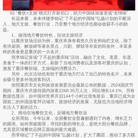
02 “餐饮+文旅”模式打开新切口，助力中国味加速变成“全球味”
长远来看，未来伴随李锦记“了不起的中国味”弘扬计划的不断深
入，地方文旅、餐饮行业，乃至整个地方经济也都会收获不小的助
益。
1、做强地方餐饮特色，拉动文旅经济
以重庆首场活动为例，重庆本身有着悠久历史和灿烂文化，除了
有洪崖洞、解放碑等著名景点，川剧、锣鼓等丰富的民俗外，丰富多
样的美食更是重庆的一大名片。
而李锦记首场“了不起的重庆味”活动，融合了文化、美景、非遗、
美食于一体的打开方式，刷新了当地消费者以及游客对重庆的认知，
激发了重庆餐饮端、文旅端的消费活力。
另外，此次活动也有助于重庆地方打出了自己的特色名片，未来
会吸引更多外地游客到访。
按照重庆市文化和旅游发展委员会最新公布的数据，2024国庆节
期间，重庆市共接待国内游客2268.35万人次，同比增长14.1%。另有
数据也显示，自中国对世界开启144个小时过境免签后，重庆已成为全
国前二的外国游客拜访城市。旅游经济的发展，无疑也为当地经济增
长注入了新的活力。
2、推动在地餐饮文化，反哺地方餐饮业
众所周知，今年以来，全国餐饮业普遍都遇到了内卷、增长乏力
的困境。如何突破困境，寻找到新的增长点，是绝大部分餐饮品牌，
尤其是区域餐饮品牌正面临的最大难题。
而李锦记“了不起的中国味”弘扬计划，扩大了圈层，推动了多方联