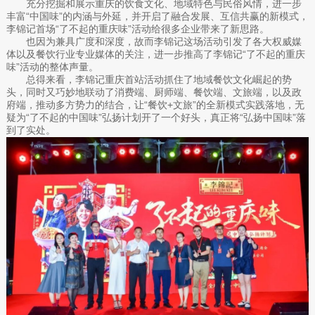
充分挖掘和展示重庆的饮食文化、地域特色与民俗风情，进一步
丰富“中国味”的内涵与外延，并开启了融合发展、互信共赢的新模式，
李锦记首场“了不起的重庆味”活动给很多企业带来了新思路。
也因为兼具广度和深度，故而李锦记这场活动引发了各大权威媒
体以及餐饮行业专业媒体的关注，进一步推高了李锦记“了不起的重庆
味”活动的整体声量。
总得来看，李锦记重庆首站活动抓住了地域餐饮文化崛起的势
头，同时又巧妙地联动了消费端、厨师端、餐饮端、文旅端，以及政
府端，推动多方势力的结合，让“餐饮+文旅”的全新模式实践落地，无
疑为“了不起的中国味”弘扬计划开了一个好头，真正将“弘扬中国味”落
到了实处。