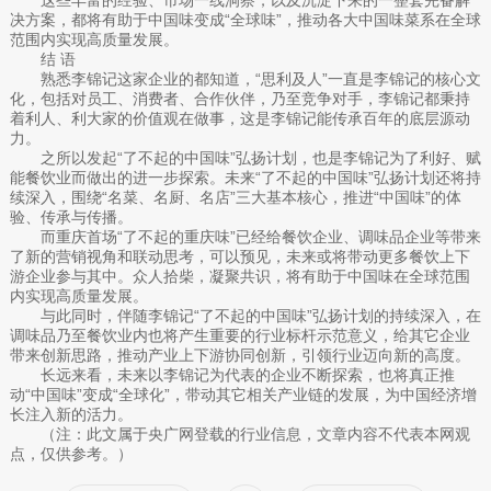
这些丰富的经验、市场一线洞察，以及沉淀下来的一整套完备解
决方案，都将有助于中国味变成“全球味”，推动各大中国味菜系在全球
范围内实现高质量发展。
结 语
熟悉李锦记这家企业的都知道，“思利及人”一直是李锦记的核心文
化，包括对员工、消费者、合作伙伴，乃至竞争对手，李锦记都秉持
着利人、利大家的价值观在做事，这是李锦记能传承百年的底层源动
力。
之所以发起“了不起的中国味”弘扬计划，也是李锦记为了利好、赋
能餐饮业而做出的进一步探索。未来“了不起的中国味”弘扬计划还将持
续深入，围绕“名菜、名厨、名店”三大基本核心，推进“中国味”的体
验、传承与传播。
而重庆首场“了不起的重庆味”已经给餐饮企业、调味品企业等带来
了新的营销视角和联动思考，可以预见，未来或将带动更多餐饮上下
游企业参与其中。众人拾柴，凝聚共识，将有助于中国味在全球范围
内实现高质量发展。
与此同时，伴随李锦记“了不起的中国味”弘扬计划的持续深入，在
调味品乃至餐饮业内也将产生重要的行业标杆示范意义，给其它企业
带来创新思路，推动产业上下游协同创新，引领行业迈向新的高度。
长远来看，未来以李锦记为代表的企业不断探索，也将真正推
动“中国味”变成“全球化”，带动其它相关产业链的发展，为中国经济增
长注入新的活力。
（注：此文属于央广网登载的行业信息，文章内容不代表本网观
点，仅供参考。）