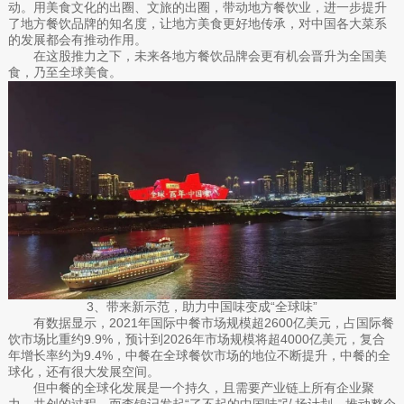
动。用美食文化的出圈、文旅的出圈，带动地方餐饮业，进一步提升
了地方餐饮品牌的知名度，让地方美食更好地传承，对中国各大菜系
的发展都会有推动作用。
在这股推力之下，未来各地方餐饮品牌会更有机会晋升为全国美
食，乃至全球美食。
3、带来新示范，助力中国味变成“全球味”
有数据显示，2021年国际中餐市场规模超2600亿美元，占国际餐
饮市场比重约9.9%，预计到2026年市场规模将超4000亿美元，复合
年增长率约为9.4%，中餐在全球餐饮市场的地位不断提升，中餐的全
球化，还有很大发展空间。
但中餐的全球化发展是一个持久，且需要产业链上所有企业聚
力、共创的过程。而李锦记发起“了不起的中国味”弘扬计划，推动整个