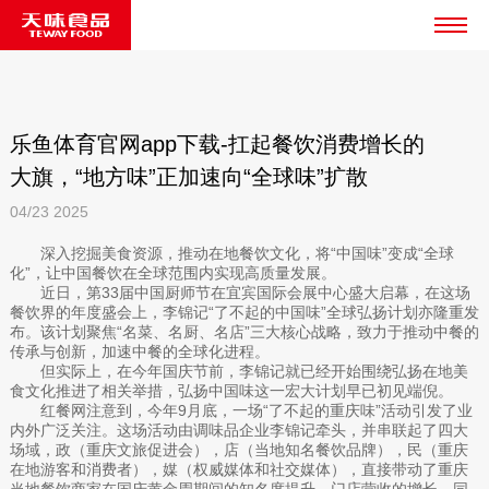
乐鱼体育官网app下载-扛起餐饮消费增长的
大旗，“地方味”正加速向“全球味”扩散
04/23
2025
深入挖掘美食资源，推动在地餐饮文化，将“中国味”变成“全球
化”，让中国餐饮在全球范围内实现高质量发展。
近日，第33届中国厨师节在宜宾国际会展中心盛大启幕，在这场
餐饮界的年度盛会上，李锦记“了不起的中国味”全球弘扬计划亦隆重发
布。该计划聚焦“名菜、名厨、名店”三大核心战略，致力于推动中餐的
传承与创新，加速中餐的全球化进程。
但实际上，在今年国庆节前，李锦记就已经开始围绕弘扬在地美
食文化推进了相关举措，弘扬中国味这一宏大计划早已初见端倪。
红餐网注意到，今年9月底，一场“了不起的重庆味”活动引发了业
内外广泛关注。这场活动由调味品企业李锦记牵头，并串联起了四大
场域，政（重庆文旅促进会），店（当地知名餐饮品牌），民（重庆
在地游客和消费者），媒（权威媒体和社交媒体），直接带动了重庆
当地餐饮商家在国庆黄金周期间的知名度提升，门店营收的增长，同