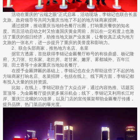
活动在重庆的“云端之眼”正式启幕，活动现场，李锦记也联合长嘉
文旅、政府领导等共同为重庆当地了不起的地方味商家授牌。
通过授牌，推动重庆当地特色餐厅出圈，打响重庆餐饮的知名
度。而且活动启动之时又恰逢国庆黄金周前，所以在一定程度上也激
活了重庆的假日经济，助推当地文旅产业发展，让餐饮真正成为地方
文旅的一张名片，进一步提升了重庆的美誉度和影响力。
2、联合头部商家，推热地方名店、名菜
据官方透露，首批获得李锦记金匾餐厅称号的有徐鼎盛、杨记隆
府、大刀张、灶东家、老灶房、老甘家、嫩芽、雾都城外、百年江
湖、田土香等十余家重庆当地知名餐厅。
在授予金匾牌匾的基础上，李锦记也在全力帮助这些了不起的地
方味商家打响名店、名菜招牌，包括在线上、线下两方面，李锦记都
有投入大量的扶持资源。
比如，在线上，李锦记联合了大众点评，通过内容热推、话题页
置顶等，为金匾餐厅提供更多展示机会；线下，李锦记又利用长江对
岸、重庆江北嘴的10连屏，以及门店的宣传展架帮助金匾餐厅传播，
提升品牌、热门菜品的曝光度。