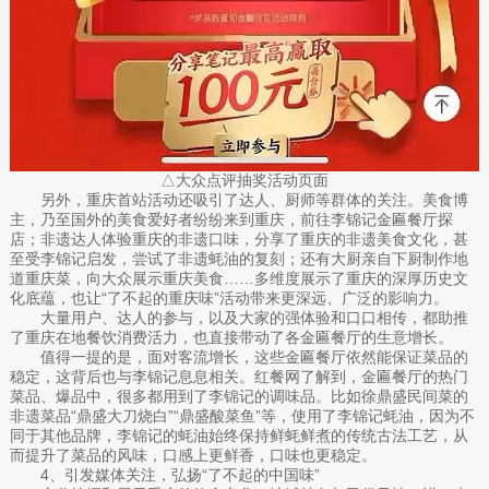
△大众点评抽奖活动页面
另外，重庆首站活动还吸引了达人、厨师等群体的关注。美食博
主，乃至国外的美食爱好者纷纷来到重庆，前往李锦记金匾餐厅探
店；非遗达人体验重庆的非遗口味，分享了重庆的非遗美食文化，甚
至受李锦记启发，尝试了非遗蚝油的复刻；还有大厨亲自下厨制作地
道重庆菜，向大众展示重庆美食……多维度展示了重庆的深厚历史文
化底蕴，也让“了不起的重庆味”活动带来更深远、广泛的影响力。
大量用户、达人的参与，以及大家的强体验和口口相传，都助推
了重庆在地餐饮消费活力，也直接带动了各金匾餐厅的生意增长。
值得一提的是，面对客流增长，这些金匾餐厅依然能保证菜品的
稳定，这背后也与李锦记息息相关。红餐网了解到，金匾餐厅的热门
菜品、爆品中，很多都用到了李锦记的调味品。比如徐鼎盛民间菜的
非遗菜品“鼎盛大刀烧白”“鼎盛酸菜鱼”等，使用了李锦记蚝油，因为不
同于其他品牌，李锦记的蚝油始终保持鲜蚝鲜煮的传统古法工艺，从
而提升了菜品的风味，口感上更鲜香，口味也更稳定。
4、引发媒体关注，弘扬“了不起的中国味”