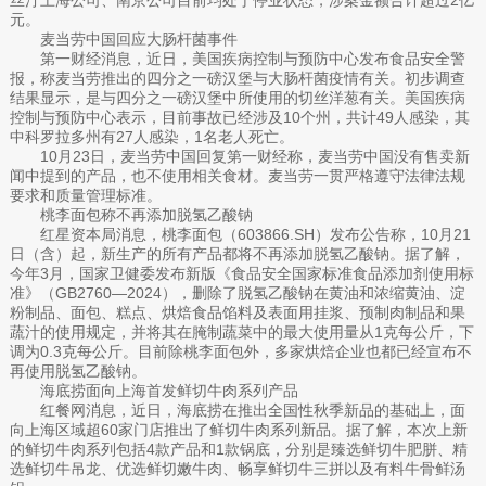
元。
麦当劳中国回应大肠杆菌事件
第一财经消息，近日，美国疾病控制与预防中心发布食品安全警
报，称麦当劳推出的四分之一磅汉堡与大肠杆菌疫情有关。初步调查
结果显示，是与四分之一磅汉堡中所使用的切丝洋葱有关。美国疾病
控制与预防中心表示，目前事故已经涉及10个州，共计49人感染，其
中科罗拉多州有27人感染，1名老人死亡。
10月23日，麦当劳中国回复第一财经称，麦当劳中国没有售卖新
闻中提到的产品，也不使用相关食材。麦当劳一贯严格遵守法律法规
要求和质量管理标准。
桃李面包称不再添加脱氢乙酸钠
红星资本局消息，桃李面包（603866.SH）发布公告称，10月21
日（含）起，新生产的所有产品都将不再添加脱氢乙酸钠。据了解，
今年3月，国家卫健委发布新版《食品安全国家标准食品添加剂使用标
准》（GB2760—2024），删除了脱氢乙酸钠在黄油和浓缩黄油、淀
粉制品、面包、糕点、烘焙食品馅料及表面用挂浆、预制肉制品和果
蔬汁的使用规定，并将其在腌制蔬菜中的最大使用量从1克每公斤，下
调为0.3克每公斤。目前除桃李面包外，多家烘焙企业也都已经宣布不
再使用脱氢乙酸钠。
海底捞面向上海首发鲜切牛肉系列产品
红餐网消息，近日，海底捞在推出全国性秋季新品的基础上，面
向上海区域超60家门店推出了鲜切牛肉系列新品。据了解，本次上新
的鲜切牛肉系列包括4款产品和1款锅底，分别是臻选鲜切牛肥胼、精
选鲜切牛吊龙、优选鲜切嫩牛肉、畅享鲜切牛三拼以及有料牛骨鲜汤