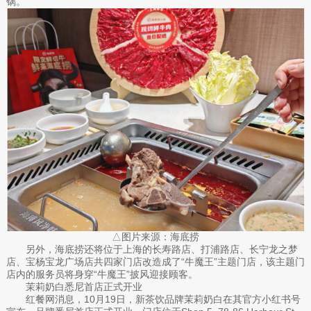
锅。
△图片来源：海底捞
另外，海底捞还将位于上海的长寿路店、打浦路店、长宁龙之梦
店、宝杨宝龙广场店共四家门店改造成了“牛魔王”主题门店，该主题门
店内的服务员将身穿“牛魔王”披风迎接顾客。
茉莉奶白悉尼首店正式开业
红餐网消息，10月19日，新茶饮品牌茉莉奶白在其官方小红书号