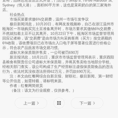
宣布，品牌悉尼首店正式开业，门店位于Shop 5, 78-86 Harbour St,
Sydney（情人港），面积80平方米，这也是茉莉奶白的第三家海外
店。
社会热点
市场买菜要求缴6%交易费，温州一市场引发争议
极目新闻消息，10月20日，有网友发视频称，自己在浙江温州市
瓯海区一市场购买完土豆准备离开时，市场方要求其缴纳6%交易费，
不然就扣着土豆不让其离开。10月22日下午，瓯海区市场监督管理局
回应记者称，该“交易费”是由市场方向采购客商（买方）按交易额的
6%收取，该收费项目已在市场出入口电子屏等显著位置进行价格公
示，符合农产品批发市场交易习惯。
虚标大米保质期并售卖，一公司被罚690万
新京报消息，10月21日，重庆市市场监督管理局表示，重庆酉阳
县粮食有限责任公司虚标大米保质期，并将其售卖给当地部分学校。
经相关部门查实，该公司构成了生产经营标注虚假保质期食品的违法
行为，依法对其没收违法所得62万元，并罚款690万元。
注：本文由红餐网综合自新京报、财联社、极目新闻、第一财经
等公开信息，如需转载，请标明来源。
作者：红餐网简煜昊
（备注：该文为行业观察，仅供参考。）
上一篇
下一篇