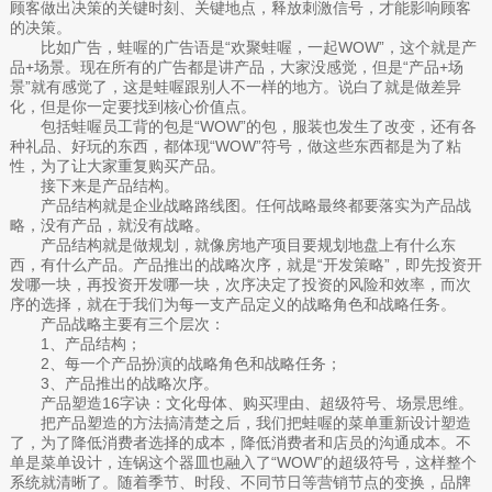
顾客做出决策的关键时刻、关键地点，释放刺激信号，才能影响顾客
的决策。
比如广告，蛙喔的广告语是“欢聚蛙喔，一起WOW”，这个就是产
品+场景。现在所有的广告都是讲产品，大家没感觉，但是“产品+场
景”就有感觉了，这是蛙喔跟别人不一样的地方。说白了就是做差异
化，但是你一定要找到核心价值点。
包括蛙喔员工背的包是“WOW”的包，服装也发生了改变，还有各
种礼品、好玩的东西，都体现“WOW”符号，做这些东西都是为了粘
性，为了让大家重复购买产品。
接下来是产品结构。
产品结构就是企业战略路线图。任何战略最终都要落实为产品战
略，没有产品，就没有战略。
产品结构就是做规划，就像房地产项目要规划地盘上有什么东
西，有什么产品。产品推出的战略次序，就是“开发策略”，即先投资开
发哪一块，再投资开发哪一块，次序决定了投资的风险和效率，而次
序的选择，就在于我们为每一支产品定义的战略角色和战略任务。
产品战略主要有三个层次：
1、产品结构；
2、每一个产品扮演的战略角色和战略任务；
3、产品推出的战略次序。
产品塑造16字诀：文化母体、购买理由、超级符号、场景思维。
把产品塑造的方法搞清楚之后，我们把蛙喔的菜单重新设计塑造
了，为了降低消费者选择的成本，降低消费者和店员的沟通成本。不
单是菜单设计，连锅这个器皿也融入了“WOW”的超级符号，这样整个
系统就清晰了。随着季节、时段、不同节日等营销节点的变换，品牌