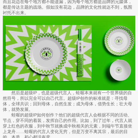
而且花边在每个地方都不能遗漏，因为每个地方都是品牌的元媒体，
都是传达主题的战场。假如没有花边，品牌的文化性就达不到，氛围
衬托不出来。
然后是超级IP，也是超级代言人，蛙喔本来就有一个世界级的自
然符号，所以完全可以自己代言。超级IP创作的标准就是：寻找母
体，全球共识；回到母体，自然生发；成为母体，借势生长；壮大母
体，就势发展。
蛙喔的超级IP如何创作？他们的超级代言人会根据不同的活动、
节点，穿不同的着装，发挥自己的作用。比如，到了过年，代言人就
穿上红色的衣服，到中秋节就换成中秋相关的元素，到端午节直接坐
上龙舟……蛙喔的代言人变化无穷，但是万变不离其宗，最后的目
的、本质、初心都没有变。