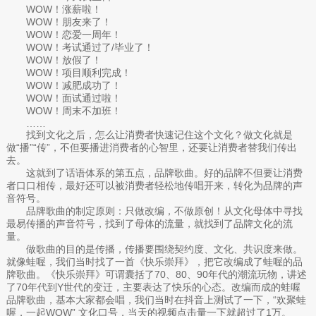
WOW！涨薪啦！
WOW！朋友来了！
WOW！恋爱一周年！
WOW！考试通过了/毕业了！
WOW！放假了！
WOW！项目顺利完成！
WOW！减肥成功了！
WOW！面试通过啦！
WOW！周末不加班！
……
找到文化之后，怎么让消费者快速记住这个文化？做文化就是
做“播”“传”，不但要播进消费者的心智里，还要让消费者替我们传出
去。
这就到了话语体系的第五点，品牌歌曲。好的品牌不但要让消费
者口口相传，最好还可以被消费者轻松地传唱开来，转化为品牌的声
音符号。
品牌歌曲的制定原则：只做改编，不做原创！从文化母体中寻找
最易传播的声音符号，找到了母体的流量，就找到了品牌文化的流
量。
做歌曲的目的是传播，传播要围绕契约度、文化、共识度来做。
就像蛙喔，我们当时找了一首《快乐崇拜》，把它改编成了蛙喔的品
牌歌曲。《快乐崇拜》可谓囊括了70、80、90年代的潮流玩物，讲述
了70年代到Y世代的变迁，主要表达了快乐的心态。改编而成的蛙喔
品牌歌曲，基本大家都会唱，我们当时在抖音上测试了一下，“欢聚蛙
喔，一起WOW” 文化口号，当天的视频点击量一下就超过了1万。