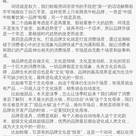
略。
词语就是权力，我们蛙喔用词语背书的手段把“第一”的话语解释权
牢牢地握在了自己手里。这样世界上只有两类牛蛙品牌，一类是“中国
牛蛙餐饮第一品牌”蛙喔，另一个就是其他。
第二个战略要考虑是不是再重复。那就看整个大的趋势、环境是
不是发生了改变。如果趋势变了，就再寻找一个话术。所以品牌升级
是一个常态，要根据时代趋势的改变而改变。
第四是品牌文化。打造品牌文化就是打造消费场景，通过追溯根
植于消费者心中的文化现象与品牌快速产生沟通和联系。能让消费者
和我们的产品延伸出相关的消费场景，市场是由无数个场景和故事构
成。
做品牌也是在做文化，文化是情绪、文化是发动机，文化的背后
是一个巨大的消费市场。一切品牌都是文化现象，先有文化后有品
牌，品牌生长的背后也是有“文化”母体。品牌的最高境界是成为生活中
不可缺少的文化，最终进化成文化的一部分。
比如春节是个文化母体，由这个母体衍生出N个场景，有场景就会
有产品，一旦植入这个文化场景，销售就会自动发生。
比如做甜品，冬天是淡季，怎么让淡季旺起来？我们调研了消费
者后了解到，冬天最火的是火锅，所以结合“火锅”这个文化母体，我们
给古春堂开发了“甜品火锅”这个产品，推向市场后，果然卖得很不错。
品牌在开发产品的时候，一定要找到文化母体。
品牌是道具，消费是戏剧，每个人都会自动地卷入这个文化剧
本。超级文化成就超级品牌，优秀的品牌最后都会进化成人类文化，
成为大文化中的一部分。
比如蛙喔，它原有的品牌文化是“惊喜”，这是一个动词，难以在消