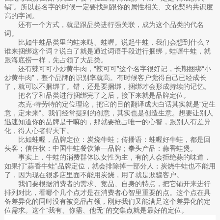
锅”。所以起名字的时候一定要找到跟你的属性相关、文化契约共识度
高的字词。
还有一个方式，就是跟品类进行强关联，成为这个品类的代名
词。
比如牛蛙品类里的蛙来哒、蛙喔。说起牛蛙，我们会想到什么？
谁来捆绑这个词？说白了就是通过词语手段进行捆绑，蛙喔牛蛙，就
跟海底捞一样，先占领了大品类。
还有辣可可小炒黄牛肉，“辣可可”这个名字很好记，长期捆绑“小
炒黄牛肉”，整个品牌的识别率就高。有时候客户觉得自己已经成长
了，就可以不捆绑了。错，还是要捆绑，捆绑才会形成持续的记忆。
把名字和品类进行捆绑完了之后，接下来就是品牌定位。
杰克·特劳特的定位理论，把它的目的翻译成大白话其实就是“定生
意，定未来”。我们经常提到的创意，其实也是创造生意。想要让别人
迅速知道你的品牌是干嘛的，那就要抢占唯一的心智，跟别人有差异
化，得人心者得天下。
比如蛙喔，品牌定位：炭烧牛蛙；传播语：蛙喔好牛蛙，都是回
头客；信任状：中国牛蛙餐饮第一品牌；拳头产品：蒜香蛙煲。
事实上，牛蛙的消费群体以女性为主，有的人会拒绝蒜的味道，
如果打“蒜香牛蛙”品牌定位，就会排除掉一部分人；炭烧牛蛙也不能用
了，因为现在很多店里面不能用炭烧，用了就是欺骗客户。
我们要根据消费者的需求、竞品、自身的特点，把它铺开来进行
排列对比，看哪个几个点才是在消费者心智里重要的点。这个点在具
备差异化的同时没有被竞品占领，刚好我们又能满足这个差异化的定
位需求。这个“我有、你需、他无”的交集点就是最好的定位。