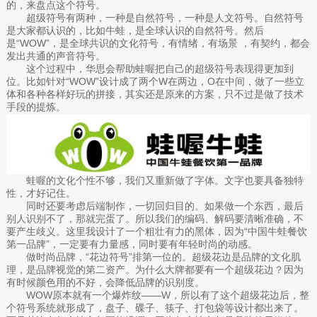
的，来盘点这个符号。
超级符号有两种，一种是自然符号，一种是人文符号。自然符号
是大家都认识的，比如牛蛙，是全球认识的自然符号。然后
是“WOW”，是全球共识的文化符号，有情绪，有场景 ，有契约，都会
发出共通的声音符号。
这个过程中，华思会帮助蛙喔把自己的超级符号表现得更加到
位。比如针对“WOW”设计成了两个W在两边，O在中间，做了一些立
体和各种各样好玩的拼接，其实还是原来的方案，只不过是做了技术
手段的提炼。
蛙喔的文化个性不够，我们又重新做了字体。文字也要具备独特
性，才好记住。
同时还要考虑后端制作，一切回归目的。如果做一个东西，最后
别人识别不了，那就完蛋了。所以我们的编码、解码要清晰准确，不
要产生歧义。这里我设计了一个粗壮有力的黑体，因为“中国牛蛙餐饮
第一品牌”，一定要有力量感，同时要有年轻时尚的动感。
做时尚品牌，“花边符号”排第一位的。超级花边是品牌的文化肌
理，是品牌视觉的第二资产。为什么大牌都要有一个超级花边？因为
有时候颜色用的不好，会降低品牌的识别度。
WOW原本就有一个爆炸纹——W，所以有了这个超级花边后，整
个符号系统就形成了，盘子、碟子、筷子、打包袋等设计都出来了。