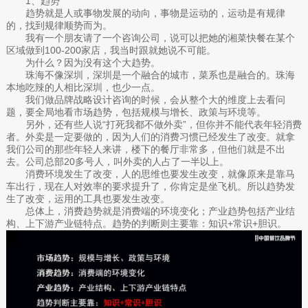
1、趋势
趋势就是人或事物发展的动向，事物是运动的，运动是有规律
的，找到规律顺势而为。
我有一个朋友请了一个咨询公司，说可以把她的湘菜快餐在某个
区域做到100-200家店，我当时跟就她说不可能。
为什么？因为没有这个大趋势。
珠海不像深圳，深圳是一个融合的城市，菜系也是融合的。珠海
本地吃辣的人相比深圳，也少一点。
我们做品牌战略设计咨询的时候，会从整个大的维度上去看问
题，要全局地看市场趋势，包括规模与增长、政策与环境等。
另外，还有些人说“打死我都不做外卖”，但你并不能代表年轻消费
者。外卖是一定要做的，因为人们的消费习惯已经发生了改变。就拿
我们公司的那些年轻人来讲，楼下的餐厅非常多，但他们就是不出
去。公司总部20多号人，叫外卖的人占了一半以上。
消费环境发生了改变，人的思维也要发生改变，就像原来是靠马
车出行，现在人对效率的要求提升了，你肯定是坐飞机。所以趋势发
生了改变，运用的工具也要发生改变。
总体上，消费趋势就是消费端的环境变化；产业趋势包括产业结
构、上下游产业链特点。趋势的判断则主要靠：知识+常识+胆识。