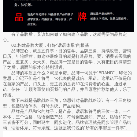
有了品牌后，又该如何做？如何建立品牌，这就需要为品牌定
心。
02.构建品牌大厦，打好“话语体系”的根基
品牌定心，就是五件事：目的哲学、品牌三角、持续改善、营销
日历、年轮经营，做这些最终目的就是打造品牌。要让消费者买我的
产品，重复买，天天买。做品牌一定是目的哲学，只有把目的搞清楚
了之后，后面的事才会特别通透。
品牌的本质是什么？就是承诺。品牌一词源于“BRAND”，印记的
意思，印记不但是个符号，它代表的是诚信、承诺。这承诺不仅是印
在自家的产品、门头上，更主要的是要印在消费者的心里。通过承
诺、信任，让顾客重复购买我们的产品，并且愿意推荐给他人，乐于
传播。
接下来就是品牌战略三角，华思针对品牌战略设计有一个三角模
型，包括话语体系、符号系统、产品结构。
品牌是产品和它的牌子，是产品、话语和符号的三位一体。一个
本体，三个位格，话语创造产品，符号创造感知。产品、话语和符号
三者密不可分，同时诞生，同步进化。品牌管理就是同步管理产品结
构、话语体系、符号系统。这就是我们说的“所有的事都是一件事”。