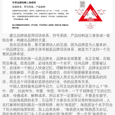
建立品牌就是用话语体系、符号系统、产品结构这三者形成一套
组合拳，构建出品牌的大厦。
首先话语体系，要尽量调动人的五感。因为品牌是为人服务的，
一切品牌定位、品牌主张等都是品牌话语体系，都是为了达到一个完
整的品牌承诺。
话语体系的第一点是品牌名，品牌命名很重要，名正言顺，言顺
而后事成。投资品牌，必须先投资一个名字。任何品牌，想要被认
可，必须有一个能让人快速记忆、理解和传播的名字。品牌名起得不
对，就很麻烦，不是说一定不能成功，但你可能要砸更多的钱。
起名有一个方法和套路，就是找人类文化共同契约度最高的词
语，而且这个词语最好是跟你的行业、你的品类有关系。
中国人觉得最有品牌号召力、公司文化的母体文字是什么？“华、
中、国”，比如华为、华夏、华思、华与华，一下子就降低了它的记忆
成本、传播成本、解释成本。所以名字一定要好记，不要是生僻字。
比如海底捞的名字，它运用了大家在生活常识里时熟知的词，人
在打麻将时摸到最后一张牌和牌，称为“海底捞”。海底捞这个名字符合
了吃火锅的场景联想，加上品类名称， “海底捞火锅”既熟悉又好记。
因此海底捞在店门头上不会单独出现“海底捞”，而一定是“海底捞火