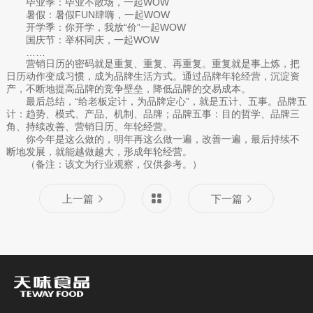
毕业季：毕业不散场，一起WOW
暑假：暑假FUN肆嗨，一起WOW
开学季：你开学，我放“价”一起WOW
国庆节：举杯同庆，一起WOW
……
营销日历的密码就是重复、重复、再重复。重复就是事上炼，把
日历动作变成习惯，成为品牌生活方式。通过品牌年轮经营，沉淀资
产，不断地提高品牌的竞争壁垒，降低品牌的交易成本。
最后总结，“给老板定计，为品牌定心”，就是五计、五事。品牌五
计：趋势、模式、产品、机制、品牌；品牌五事：目的哲学、品牌三
角、持续改善、营销日历、年轮经营。
你今年是这么做的，明年再这么做一遍，改善一遍，最后持续不
断地发展，就能越做越大，形成年轮经营。
（备注：该文为行业观察，仅供参考。）
上一篇
下一篇