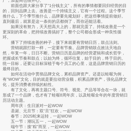
广，加盟商也很开心。
前面也跟大家分享了“1分钱主义”，所有的事情都要回归经营的目
的，回到品牌上去。改善是一个持续主义，它有一个过程。这个季节
推什么，下个季节推什么，品牌要先规划好，把这些事情提前做好。
直到最后，就算是这一条街的店都倒了，而你还能活着。
如果没有努力，天天想高大上的，那就完蛋了。持续改善是一个
更深刻的革命，把持续改善搞好了，整个公司都会形成一种良性循
环。
播下了持续改善的种子，接下来就要有营销日历，鼓点法则。
营销就跟打鼓一样，一定要有节奏。品牌营销鼓点效法天地自
然，年复一年，日日不断。营销日历是品牌的经营逻辑和成长哲学，
把握成长节奏和鼓点；以始为终，循环往复，始于目的，终于目的。
统一目标，还要让目标深植于每个员工的心里，这是品牌营销日历的
最终目的。
如何在活动中贯彻品牌文化，累积品牌资产。还是以蛙喔为例，
有“WOW”文化，目的就是要拉动营业额，积累品牌资产，强化品牌文
化，提升消费者持续的粘性。
有了文化，再将主题口号、符号、视觉、产品等等合在一块，就
形成了一个品牌，也才有了蛙喔8周年庆，以及蛙喔全年的年度营销日
历活动主题。
周年庆：生日派对一起WOW
圣诞、元旦节：双“旦”狂欢，一起WOW
春节：2025蛇来运转，一起WOW
五一节：潮玩五一，一起WOW
端午节：接“粽”而至，一起WOW