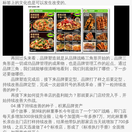
标签上的文化也是可以发生改变的。
再回过头来看，品牌塑造就是从品牌战略三角形开始的，品牌三
角形是一切成功品牌管理的成果物，也是品牌管理工作的起点。通过
品牌三角，我们就能够很清晰地看到，我们到底做到了哪些，下一步
还要做哪些。
品牌塑造完成后，接下来品牌要定型。品牌打了样之后要定型，
持续改善品牌定型，完成一次超级符号的系统革命，播下一粒持续改
善的种子。
再接下来如何提升单店的盈利能力？那就要从门店经营入手，开
始持续改善大作战。
04.播下持续改善的种子，积累品牌资产
讲个故事，第9味的林董事长今年提出了一个“307”战略，即门店
每天多增加300块钱营业额，让每个加盟商一年多挣7万。对此林董事
长亲自去门店打样持续改善，结果他带队的那家店当天就增加了700多
块钱，之后又迅速做了4个标准店，形成了《标准执行手册》全面推