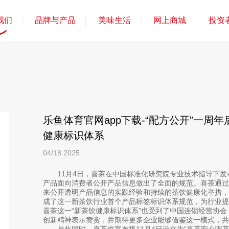
我们
品牌与产品
美味生活
网上商城
投资
乐鱼体育官网app下载-“配方公开”一周
健康标识体系
04/18
2025
11月4日，喜茶在中国标准化研究院专业技术指导下发
产品面向消费者公开产品信息做出了全面的规范。喜茶通
来公开透明产品信息的实践经验和持续的茶饮健康化举措
成了这一新茶饮行业首个产品标签标识体系规范，为行业
喜茶这一“新茶饮健康标识体系”也受到了中国连锁经营协会（
创新精神表示赞赏，并期待更多企业能够借鉴这一模式，共
与此同时，喜茶也宣布将11月4日设立为“喜茶安心喝