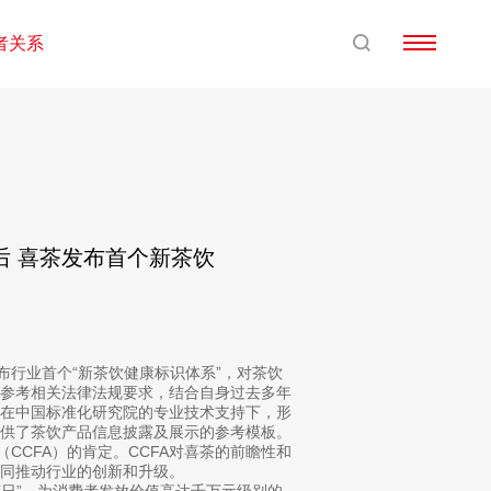
者关系
年后 喜茶发布首个新茶饮
布行业首个“新茶饮健康标识体系”，对茶饮
过参考相关法律法规要求，结合自身过去多年
，在中国标准化研究院的专业技术支持下，形
提供了茶饮产品信息披露及展示的参考模板。
CCFA）的肯定。CCFA对喜茶的前瞻性和
同推动行业的创新和升级。
茶日”，为消费者发放价值高达千万元级别的