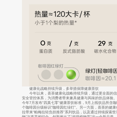
健康化战略持续升级，多举措保障健康茶饮
今年以来，喜茶健康化战略持续升级，通过更全面的信
安全管控体系，为消费者带来兼具健康与风味的饮品体验
今年7月发布“四真七零”健康茶饮标准，9月上线饮品所含
个咖啡因分级标识“咖啡因红绿灯”。另一方面，喜茶的健
拉带来“帕梅拉轻负担推荐”系列饮品，以及通过持续探索世
物”与真茶相结合，创新推出了“超级植物茶”这一全新品类