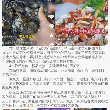
对于钱库里来说，高品质产品促销，精准击中消费者的预算基
线；用更优惠的价格推丰富且有差异化的产品，满足了消费者对高质
价比产品的需求，再搭配短视频矩阵集中发片等全套营销动作支持，
引爆POI（锚点）热度，让品牌影响力持续扩散。
4、阶梯定价、标品链接，实现增量和门店扩张
对品牌而言，做好线上端的运营，不仅能给门店引流，还有利于
新店拓展。
像妖无二搭建好线上门店的POI页面，相当于一键把门店开到了线
上。通过POI货架，把线上流量引流到线下门店，提升店铺的曝光度和
顾客到店率。
妖无二还通过直播间秒杀等营销工具做阶梯定价，实现了更多顾
客的留存。以妖无二的单人全天自助餐为例，其门店POI货架为75
元，新客减3元，而直播间的秒杀为68元。妖无二利用新客优惠实现拉
新的同时，在直播间用更实惠的价格实现顾客复购。