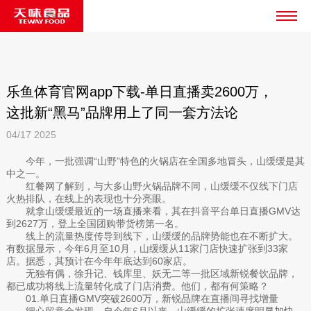
乐鱼体育官网app下载-单日直播卖2600万，
这批新“黑马”品牌用上了同一套方法论
04/17
2025
今年，一批强调“山野”特色的火锅店在全国多地冒头，山缓缓是其
中之一。
红餐网了解到，与大多山野火锅品牌不同，山缓缓不仅线下门店
火热排队，在线上的表现也十分亮眼。
就拿山缓缓最近的一场直播来看，其在抖音平台单日直播GMV达
到2627万，登上全国团购带货榜第一名。
线上的流量热度传导到线下，山缓缓的品牌势能也在不断扩大。
有数据显示，今年6月至10月，山缓缓从11家门店快速扩张到33家
店。据悉，其预计在今年年底达到60家店。
无独有偶，徐升记、钱库里、妖无二等一批区域新锐餐饮品牌，
都已成功将线上流量转化成了门店消费。他们，都有何策略？
01.单日直播GMV突破2600万，新锐品牌在直播间寻找增量
细心留意会发现，自今年6月以来，山缓缓的扩张速度明显加快