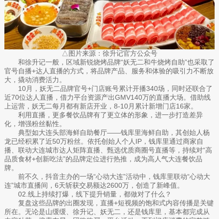
△图片来源：徐升记官方公众号
和徐升记一般，区域新锐烧烤品牌“妖无二和牛烧烤自助”也采取了
官号自播+达人直播的方式，将品牌产品、服务和体验的吸引力不断放
大，撬动消费活力。
10月，妖无二品牌官号+门店账号累计开播340场，同时还联合了
近70位达人直播，借力平台资源产出GMV140万的直播大场。借助线
上运营，妖无二每月都有新店开业，8-10月累计新增门店16家。
利用直播，更多餐饮品牌有了更立体的形象，进一步打造差异
化，增强粉丝黏性。
典型如大连头部海鲜自助餐厅——钱库里海鲜自助，其创始人杨
龙已经积累了近50万粉丝。依托创始人个人IP，钱库里通过商家自
播、联动大连城市达人矩阵直播、甄选优质商圈号直播等，持续对“高
品质食材+创新吃法”的品牌定位进行热推，成为高人气大连餐饮品
牌。
前不久，抖音主办的一场“心动大连”活动中，钱库里联动“心动大
连”城市直播间，6天斩获交易额达2600万，创造了新峰值。
02.线上持续打爆，线下提升销量，都做对了什么？
复盘这些品牌的出圈发现，直播+短视频的饱和式内容传播是关键
所在。无论是山缓缓、徐升记、妖无二，还是钱库里，基本都完成从