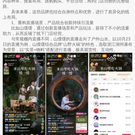
内容种草、搜索布局、团购购买、平台活动，再到门店消费的完整链
路。
具体来看，这些品牌也结合自身特点和优势，进行了差异化的线
上布局。
1、重构直播场景，产品组合创新持续引流量
比如山缓缓，通过创新直播场景和产品玩法，获得了不小的流量
助力，从而反哺了线下门店经营。
与常规棚内直播不同，山缓缓的直播走向了户外山水。以10月23
日的直播为例，山缓缓结合品牌“山野火锅”的特色，选取浙江湖州瀑布
为背景，以“实景+物料”搭配进行直播，极具观赏性、互动性。