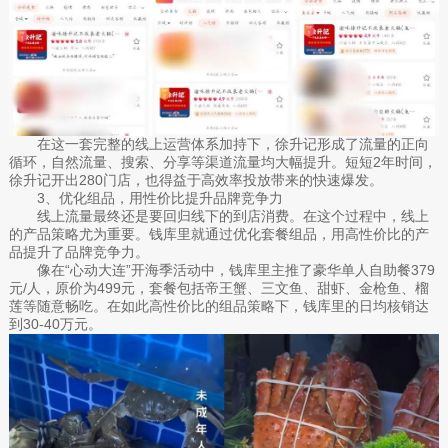
在这一套完整的线上运营体系加持下，徐升记形成了流量的正向
循环，自然流量、搜索、分享等渠道流量均大幅提升。短短2年时间，
徐升记开出280门店，也得益于高效率投放带来的快速爆发。
3、优化组品，用性价比提升品牌竞争力
线上流量最终还是要回归线下的到店消费。在这个过程中，线上
的产品策略尤为重要。钱库里就通过优化套餐组品，用高性价比的产
品提升了品牌竞争力。
像在“心动大连”开海季活动中，钱库里主推了豪华单人自助餐379
元/人，原价为499元，套餐包括帝王蟹、三文鱼、甜虾、金枪鱼、榴
莲等随意畅吃。在如此高性价比的组品策略下，钱库里的日均核销达
到30-40万元。