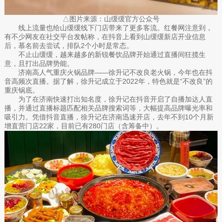
△图片来源：山缓缓官方公众号
线上流量也给山缓缓线下门店带来了更多客流。红餐网注意到，
有不少网友在社交平台发帖称，在抖音上看到山缓缓新店开业信息
后，慕名前去尝试，排队2个小时是常态。
不止山缓缓，越来越多的新锐餐饮品牌开始通过直播间狂揽生
意，且打出品牌势能。
济南高人气重庆火锅品牌——徐升记不改良老火锅，今年也在抖
音高频次直播。据了解，徐升记成立于2022年，特色就是“不改良”的
重庆锅底。
为了在济南快速打出知名度，徐升记在抖音开启了自播加达人直
播，并通过直播标题匹配相关品牌搜索词等，大幅提高品牌曝光率和
吸引力。凭借抖音直播，徐升记在济南迅速开店，去年不到10个月新
增直营门店22家，目前已有280门店（含筹备中）。