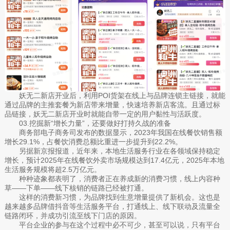
妖无二新店开业后，利用POI货架在线上与品牌连锁主链接，就能
通过品牌的主推套餐为新店带来增量，快速培养新店客流。且通过标
品链接，妖无二新店开业时就能自带一定的用户黏性与活跃度。
03.挖掘新“增长力量”，还要做好打持久战的准备
商务部电子商务司发布的数据显示，2023年我国在线餐饮销售额
增长29.1%，占餐饮消费总额比重进一步提升到22.2%。
另据新京报报道，近年来，本地生活服务行业在各领域保持稳定
增长，预计2025年在线餐饮外卖市场规模达到17.4亿元，2025年本地
生活服务规模将超2.5万亿元。
种种迹象都表明了，消费者正在养成新的消费习惯，线上内容种
草——下单——线下核销的链路已经被打通。
这样的消费新习惯，为品牌找到生意增量提供了新机会。这也是
越来越多品牌借抖音等生活服务平台，打通线上、线下联动及流量全
链路闭环，并成功引流至线下门店的原因。
平台企业的参与在这个过程中必不可少，甚至可以说，只有平台