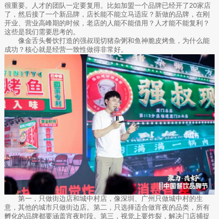
很重要。人才的团队一定要复用。比如加盟一个品牌已经开了20家店
了，然后接了一个新品牌，店长能不能立马适应？新做的品牌，在刚
开业、营业高峰期的时候，老店的人能不能借用？人才能不能复利？
这些是我们需要思考的。
像金舌头餐饮打造的强叔现切猪杂粥和鱼神脆皮烤鱼，为什么能
成功？核心就是经营一致性做得非常好。
第一，只做街边店和城中村店，像深圳、广州只做城中村的生
意，其他的城市只做街边店。第二，只选择适合做宵夜的品类，所有
孵化的品牌都要涵盖宵夜时段。第三，视觉上要炸裂，解决门店捕捉