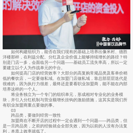
如何构建组织力，能否在我们现有的基础上培养出像米村、德胜
洋楼那样，在利益分配、分红及企业价值上能够持续增长的路径？特
别是门店一多，会面临另一个问题——基础员工流失率高，所以一定
要建立以个人为作战单元的中台。
如何提高门店的经营效率？大部分的高复购常规品类及客单价稍
低的餐饮店，一定要做私域。在加盟门店做私域，靠总部层层迭代是
很难的，因为执行力很差，最终还是要看职业加盟商，能不能在内部
培养这样的一个人。
将业务独立为一个专门的组织单元，形成相对专业化的业务模
块，并引入分红机制与营业额增长挂钩的激励措施，这其实是我们所
有职业加盟商重点要做的事。
03
跨品类，要做到经营一致性
加盟商在不断开店的过程中一定会遇到一个问题——跨品类，但
是一旦跨品类，之前的经验就会全部失效，因为以前的人没有办法复
利，本质上效率就低了。