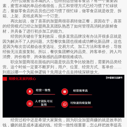
为什么做蜜雪冰城的人，也特别适合做零食店？有一个重要因
素，蜜雪冰城的单品价格很低，员工和管理方式已经习惯了忙碌状
态，量贩零食店的店员也已经习惯了很忙碌，做零食店就是收货、拆
箱、上架、卖纸皮再加一个订货。
再比如说，做了喜茶的加盟商很容易转做正餐，原因在于，喜茶
的经营模式已经让加盟商及其团队熟悉了如何管理高消耗的新鲜食
材，并具备了进行初步加工的能力。
经营的关键在于复利效应，很多直营品牌没有办法开很多店就是
因为解决不了人的问题。大型餐饮集团也很难成功孵化新品牌，这也
是因为每次尝试都会改变选址、交易方式、加工方法和客单价，导致
经验无法直接复制。所以，餐饮集团孵化跨品类、跨客单价、跨人均
消费、跨价格带、跨体验感的品牌都很难成功。
职业加盟商现在面临的问题是饮品竞争比较激烈，需要跨品类经
营。这个时候一定要不断罗列，用户、位置、经营方式、客单价……
到底以哪一个为延伸逻辑？先用这个点去持续深耕放大。
经营过程中还是希望大家聚焦，因为职业加盟商赚的就是效率的
钱，赚的就是成本递减的钱。经营一致性很重要，怎么样把效率提高