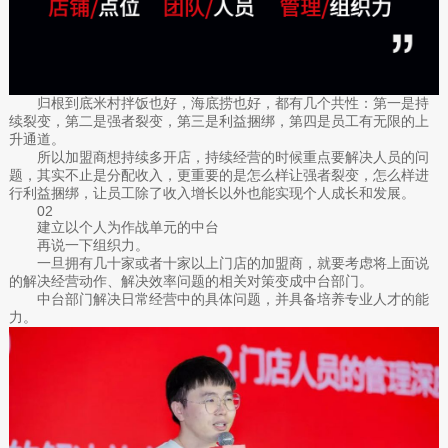
归根到底米村拌饭也好，海底捞也好，都有几个共性：第一是持
续裂变，第二是强者裂变，第三是利益捆绑，第四是员工有无限的上
升通道。
所以加盟商想持续多开店，持续经营的时候重点要解决人员的问
题，其实不止是分配收入，更重要的是怎么样让强者裂变，怎么样进
行利益捆绑，让员工除了收入增长以外也能实现个人成长和发展。
02
建立以个人为作战单元的中台
再说一下组织力。
一旦拥有几十家或者十家以上门店的加盟商，就要考虑将上面说
的解决经营动作、解决效率问题的相关对策变成中台部门。
中台部门解决日常经营中的具体问题，并具备培养专业人才的能
力。