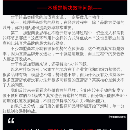
对于跨品类经营的加盟商来说，一定要做几个动作：
第一，梳理手头经营的品牌，在经营过程中，除了品牌方要做的
以外，你跟团队如何提高效率非常重要。
第二，加盟商要思考在不断开店拿品牌过程中，资金投入和消耗
的环节是哪些？这些环节用什么样的方式降低成本？这也是职业加盟
商相比纯直营品牌的最大核心壁垒。
不少加盟商本身就有很多优势的点位资源，这个资源其实就是效
率，因为直营品牌开发选址，一个就是速度慢，而且过程中的灰色收
入都是开发成本。
对于多店加盟商来说，还要解决“人”的问题。
以米村拌饭为例，它难学的地方在于企业文化和组织力都很强。
很多品牌有钱，模型也不错，势能也不错，但为什么没有办法持续开
很多直营店或者没有办法开很多高销售的直营店？其实核心是解决不
了人的问题。
我们反过来去看看这些做直营的品牌，它们有没有分钱的制度？
做不做所谓的721模式？其实也会有这样的制度，但分钱只能解决企业
前期的快速发展问题，不能提供持续的战斗力和输出能力。
如果只是分钱，当门店的销售额和品牌势能开始下滑时，单一分
红机制会遇到挑战。