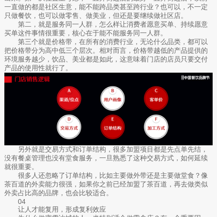
一直做的都是社区生意，能不能跨品类甚至跨行业？也可以，不一定
只做餐饮，也可以做零售、做美业，但还是要继续做社区店。
第二，就是服务同一人群，怎么样让消费者愿意买单、持续愿意
买单这件事情很重要，核心在于能不能服务同一人群。
第三个就是价格带，在所有的消费行业，无论什么品类，都可以
把价格带分为高中低三个层次。相对而言，价格带越低的产品提供的
环境服务越少，饮品、美业都是如此，这意味着门店的店员只要交付
产品的使用性就行了。
另外就是交易方式和订单结构，很多加盟项目都是先点单先结，
没有餐桌管理也没有堂食服务，一旦熟悉了这种交易方式，如何延续
就很重要。
很多人还忽略了订单结构，比如主要做外带还是主要做堂食？像
茶百道的外卖能力很强，如果你之前已经加盟了茶百道，再去做类似
外卖占比高的品牌，也会比较适合。
04
让人才能复用，形成复利效应