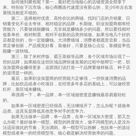
如何做到聚焦呢？第一，最好把当地核心的店铺资源全部拿下
来。特别在下沉市场，核心商圈迭代速度没有那么快，至少5年左右发
展情况都是不错的。
第二，选择相对优质、高性价比的商铺。找到门店的月销量、日
销量变化不会太夸张、相对稳定的品牌，长期做。职业加盟商都有经
营能力，只要做就能赚钱，无非就是赚钱多少的问题。所以要找相对
低客单价、相对刚需、相对不创新的品类持续做。如果当地几个好的
店都是你的，你一定能赚钱。大消费领域，消费者都愿意尝新，当品
类足够创新，产品视觉好看，装修好，只要是核心点位，靠捕捉率也
能赚一波快钱。
第三，除了米村拌饭、霸王茶姬等品牌，各个区域市场出现了一
些好品牌，如果能在这些区域品牌快速发展的过程中能帮它一把，职
业加盟商会赚得更多，这跟我们说打造一个品牌要做样板店、种子店
的道理是一样的。
最后，如果职业加盟商的经营能力足够强，一些快速消费的品
牌，比如饮品或者小吃项目，在经营多年多店的基础上，可以做经营
杠杆，靠区域来赚钱。
再强调一下，单一品牌，单一区域做密度是赚钱最容易最轻松
的。
如果单一区域密度已经很高，无法继续开了，怎么办呢？就做单
品类。这其实是降低其他竞争对手的竞争力。
如果无法做单一品牌，单一品类，在单一区域加大密度，那又怎
么办呢？最好做单一模型。模型的跨度很大，做不同模型的人是没办
法适应彼此的节奏，无法调岗。单一模型可以拆解，包括单一的选址
模型或者单一的经营模型等。核心都是解决经营效率的问题。