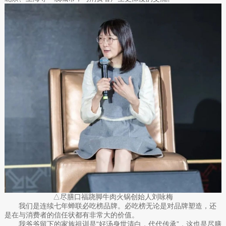
△尽膳口福跷脚牛肉火锅创始人刘咏梅
我们是连续七年蝉联必吃榜品牌。必吃榜无论是对品牌塑造，还
是在与消费者的信任状都有非常大的价值。
我爷爷留下的家族祖训是“好汤身世清白，代代传承”，这也是尽膳