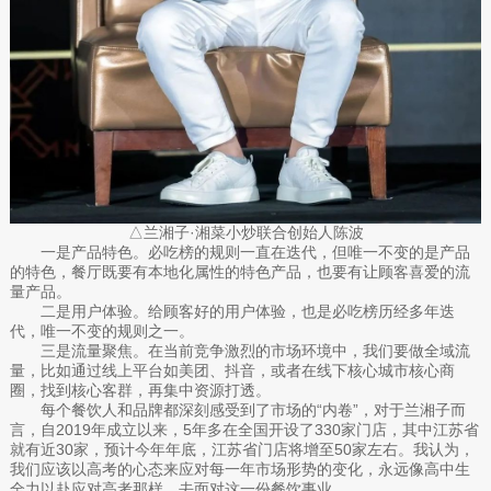
△兰湘子·湘菜小炒联合创始人陈波
一是产品特色。必吃榜的规则一直在迭代，但唯一不变的是产品
的特色，餐厅既要有本地化属性的特色产品，也要有让顾客喜爱的流
量产品。
二是用户体验。给顾客好的用户体验，也是必吃榜历经多年迭
代，唯一不变的规则之一。
三是流量聚焦。在当前竞争激烈的市场环境中，我们要做全域流
量，比如通过线上平台如美团、抖音，或者在线下核心城市核心商
圈，找到核心客群，再集中资源打透。
每个餐饮人和品牌都深刻感受到了市场的“内卷”，对于兰湘子而
言，自2019年成立以来，5年多在全国开设了330家门店，其中江苏省
就有近30家，预计今年年底，江苏省门店将增至50家左右。我认为，
我们应该以高考的心态来应对每一年市场形势的变化，永远像高中生
全力以赴应对高考那样，去面对这一份餐饮事业。