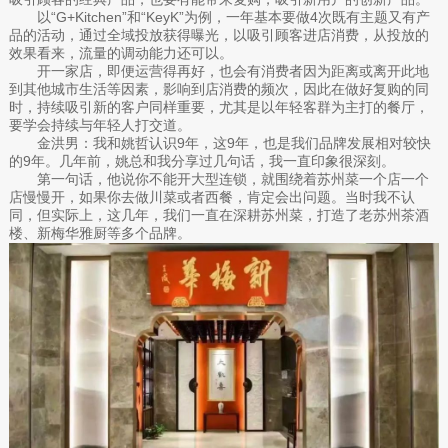
以“G+Kitchen”和“KeyK”为例，一年基本要做4次既有主题又有产
品的活动，通过全域投放获得曝光，以吸引顾客进店消费，从投放的
效果看来，流量的调动能力还可以。
开一家店，即便运营得再好，也会有消费者因为距离或离开此地
到其他城市生活等因素，影响到店消费的频次，因此在做好复购的同
时，持续吸引新的客户同样重要，尤其是以年轻客群为主打的餐厅，
要学会持续与年轻人打交道。
金洪男：我和姚哲认识9年，这9年，也是我们品牌发展相对较快
的9年。几年前，姚总和我分享过几句话，我一直印象很深刻。
第一句话，他说你不能开大型连锁，就围绕着苏州菜一个店一个
店慢慢开，如果你去做川菜或者西餐，肯定会出问题。当时我不认
同，但实际上，这几年，我们一直在深耕苏州菜，打造了老苏州茶酒
楼、新梅华雅厨等多个品牌。