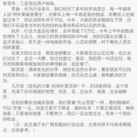
客需求；三是优化用户体验。
李扬：作为行业老兵，我们经历了多年的市场变迁，每一年都有
人说“明年要破卷重生”，但事实上每一年都是新的挑战，而餐饮人也都
挺过来了，所以说明年并不可怕。今年，大家的营业额都在下滑，但
我们不应该拿当年的毛利结构去看待和应对以后的市场。
此外，行业大盘还在增长，去年突破了5万亿，今年上半年的数据
也增长了七点几，你自己的营业额却跌30%多，找到问题出在哪儿，
这才是核心，而不是一味地抱怨市场。心态的调整，对于餐饮人而言
同样重要。
在座大部分企业，都是连锁餐企，大家都见过山见过海，也出去
打过仗了，走过一大圈，快过也慢过。最后，我想用一句话总结，每
天把和顾客每顿饭相关的事情解决，就足够了。
陈洪波：感谢各位的分享，相信在这些分享中，餐饮朋友可以找
到启发和信心。大家都说餐饮很难，但无论怎么难，都有解决的方
法。
几天前《进化的力量·刘润年度演讲》中，刘润老师说，这个世
界，充满了应对难题的智慧。但是，花，总会开。难题，总会被解
开。
目前的餐饮业确实很卷，我们要像“天山雪莲”一样，遇到困难时，
可以“开慢”一点。但是只要不下牌桌，微利生存；只要正视现实，饱和
创新；只要储存能量，不断努力，我们一定会熬过去，等来一个很好
的机会。
（注：此文属于央广网登载的行业信息，文章内容不代表本网观
点，仅供参考。）