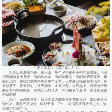
△图片来源：尽膳口福小红书
以乐山豆腐脑为例。在乐山，每个乡镇都有不同的豆腐脑，论派
别可能就有十几个，有的加粉条，有的加酥肉，有的加肥肠等等。再
回到汤方，传统的跷脚牛肉是单个汤方，但尽膳口福是四季汤方，春
天顺肝气，夏天养心，秋天润肺，冬天补肾。在产品上，即便与传统
的汤方有明显区别，但我们仍然认为，和消费者交互时，差异化还是
不够明显。
因此，谈到差异化，我认为最大的差异化和价值点，依旧是夯实
QSCV，即把产品做好，保持干净、卫生，对消费者有敬畏之心，这
是最大的差异化。