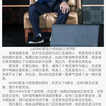
△KONG胶东小馆创始人胡书轩
选择做胶东菜，也不仅仅是因为自己是威海人，而是觉得大菜系
里的细分菜系，暗藏比较大的机会，比如川鲁湘粤等菜系里，很多细
分菜系都跑出了比较知名的大品牌，我认为，胶东菜也有机会。
胶东菜，主要以烟台、青岛、威海三个海滨城市为核心，也是鲁
菜中明确在册的第二大细分菜系。很多人，尤其是南方人，可能对胶
东菜不太了解，所以说，我当时也是凭着一股勇气选择了这一细分菜
系。
KONG胶东小馆发展到现在，共开出了6家店，还有3家店在装
修，预计年底开业。
我们今年6月拿了必吃榜，但还是一如既往地做自己的生意，没有
刻意去宣传。当时我明确和市场部同事讲，任何门店都不要宣传，因
为我知道，我们的基本功还不够，过度宣传反而会有信任危机。
我们看到，很多品牌都会在门店挂着必吃榜，有的甚至是几年前