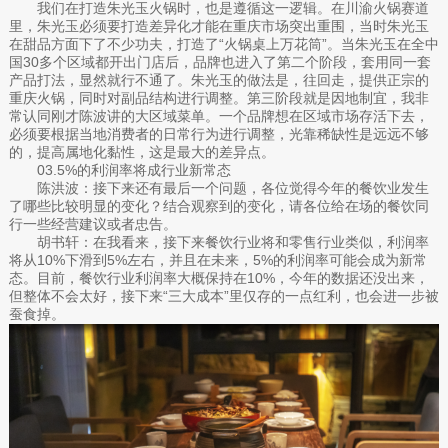
我们在打造朱光玉火锅时，也是遵循这一逻辑。在川渝火锅赛道
里，朱光玉必须要打造差异化才能在重庆市场突出重围，当时朱光玉
在甜品方面下了不少功夫，打造了“火锅桌上万花筒”。当朱光玉在全中
国30多个区域都开出门店后，品牌也进入了第二个阶段，套用同一套
产品打法，显然就行不通了。朱光玉的做法是，往回走，提供正宗的
重庆火锅，同时对副品结构进行调整。第三阶段就是因地制宜，我非
常认同刚才陈波讲的大区域菜单。一个品牌想在区域市场存活下去，
必须要根据当地消费者的日常行为进行调整，光靠稀缺性是远远不够
的，提高属地化黏性，这是最大的差异点。
03.5%的利润率将成行业新常态
陈洪波：接下来还有最后一个问题，各位觉得今年的餐饮业发生
了哪些比较明显的变化？结合观察到的变化，请各位给在场的餐饮同
行一些经营建议或者忠告。
胡书轩：在我看来，接下来餐饮行业将和零售行业类似，利润率
将从10%下滑到5%左右，并且在未来，5%的利润率可能会成为新常
态。目前，餐饮行业利润率大概保持在10%，今年的数据还没出来，
但整体不会太好，接下来“三大成本”里仅存的一点红利，也会进一步被
蚕食掉。