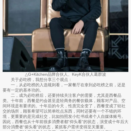
△G+Kitchen品牌合伙人、KeyK合伙人葛群波
关于必吃榜，我想分享三个观点：
一，从必吃榜的入选规则看，一家餐厅在拿到必吃榜之前，还是
要有一定的基本功的。
二，成为必吃榜后，还要持续关注客户的需要，尤其是西餐品
类。十年前，西餐是约会甚至是轻商务的餐饮载体，顾客对产品、空
间环境是有要求的。十年后的今天，性质完全变了，西餐变成了轻社
交的场所，顾客希望可以简单吃点东西，同时还要有一个不错的环
境，更重要的是完成社交，比如拍照发小红书或者个人自媒体账号。
因此，西餐也从十年前很多消费者都“仰头看”的状态，演变成十年后大
部分消费者“俯头看”的状态，紧抓客户需求变得至关重要。