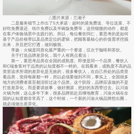
△图片来源：兰湘子
二是服务细节上作出了5大承诺：超时的菜免费送、等位送菜、不
好吃免费退还、纸巾免费以及半碗饭免费等，这些细微的动作，都是
在客户体验场景中去践行的。所以，每位餐饮同仁，要思考的是如何
基于产品价格带以及品类定位的逻辑，把顾客最核心的价值需求挖掘
出来，并且把它打透，做到极致。
李扬：火锅是同质化最严重的一个赛道，仅次于咖啡和茶饮。
关于打造品牌差异化，我个人有两点看法：
第一，要思考品类在全国的成熟度。即便是同一个品类，餐饮人
和C端食客对于品类的认知度都不一样的。在我看来，成熟度不高的品
类里追求所谓的差异化是无效的，很多餐饮人，在自己所处的品类里
看品类，觉得每家都一样，所以必须要做到不同，事实上，全国很多
地方的消费者甚至都没听过这个品类。这个阶段，品牌应该做的不是
打造差异化，而是要讲故事，做好溯源，把好的东西带过去。以川渝
火锅为例，这么多年下来，很多品牌前赴后继地教育，川渝火锅在全
国的认知度都非常高了，这个时候，一个新的川渝火锅品牌想出圈，
就必须做出差异化。