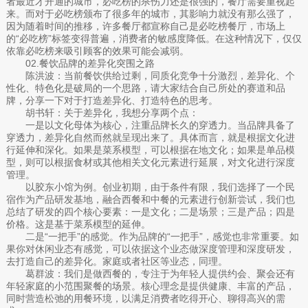
者最近才开通的城市，必吃榜的杀伤力还是很强的，餐厅需要重视起
来。而对于必吃榜颁布了很多年的城市，其影响力就没有那么强了，
因为随着时间的推移，许多餐厅都宣称自己是必吃榜餐厅，市场上
的“必吃榜”标签变得普遍，消费者的敏感度降低。在这种情况下，仅仅
依靠必吃榜来吸引顾客的效果可能会减弱。
02.餐饮品牌的差异化突围之路
陈洪波：当前餐饮供给过剩，同质化竞争十分激烈，差异化、个
性化、特色化是破局的一个思路，请大家结合自己所处的赛道和品
牌，分享一下对于打造差异化、打造特色的思考。
胡书轩：关于差异化，我想分享两个点：
一是以文化母体为核心，注重品牌长久的穿透力。当品牌具备了
穿透力，差异化自然而然就呈现出来了。具体而言，就是根据文化进
行延伸和深化。如果是菜系模型，可以根据在地文化；如果是单品模
型，则可以根据食材或其他相关文化元素进行延展，对文化进行深度
管理。
以胶东小馆为例。创业初期，由于条件有限，我们选择了一个民
宿作为产品研发基地，融合西餐和中餐的元素进行创新尝试，我们也
总结了研发的四个核心要素：一是文化；二是场景；三是产品；四是
价格。这是基于菜系模型的延伸。
二是“一把手”的感觉。作为品牌的“一把手”，感觉也非常重要。如
果你对休闲业态有感觉，可以依据这个业态做深度管理和深度研发，
去打造自己的差异化。家庭或者社区等业态，同理。
葛群波：我们是做西餐的，专注于为年轻人提供约会、聚会还有
年轻家庭的小范围聚餐的场景。核心理念是提供健康、丰富的产品，
同时营造松弛的用餐环境，以满足消费者吃得开心、聊得高兴的需