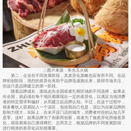
△图片来源：朱光玉火锅
第二，企业在不同发展阶段，其差异化策略也应有所不同。在品
牌初创阶段，强烈的差异化有助于品牌迅速跑出来，获得市场关注，
但这只是品牌建立的第一阶段。
随着品牌成长，面临走向全国或者扎根区域的不同选择，如果走
向全国，就必须在每个地区都展现出一定的差异化，以满足当地消费
者的特定需求和偏好，从而建立起品牌认知。不过，在这个过程中，
很多餐饮人容易陷入一个误区，包括我自己也是，误以为自家品牌的
影响力很大，实际上，在未开设门店的城市，消费者对你的认知几乎
是零。这时，如果品牌为了创新而创新，或者为了做差异化而做差异
化，很容易将自己搅得稀烂。总而言之，根据品牌的不同发展阶段，
进行精准的差异化识别很重要。