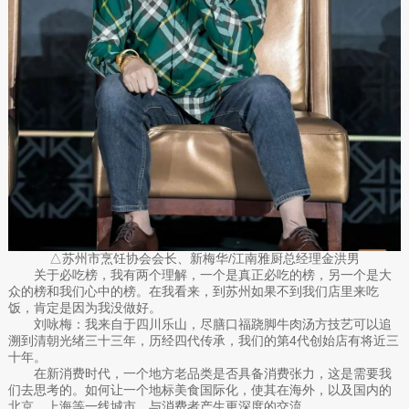
△苏州市烹饪协会会长、新梅华/江南雅厨总经理金洪男
关于必吃榜，我有两个理解，一个是真正必吃的榜，另一个是大
众的榜和我们心中的榜。在我看来，到苏州如果不到我们店里来吃
饭，肯定是因为我没做好。
刘咏梅：我来自于四川乐山，尽膳口福跷脚牛肉汤方技艺可以追
溯到清朝光绪三十三年，历经四代传承，我们的第4代创始店有将近三
十年。
在新消费时代，一个地方老品类是否具备消费张力，这是需要我
们去思考的。如何让一个地标美食国际化，使其在海外，以及国内的
北京、上海等一线城市，与消费者产生更深度的交流。