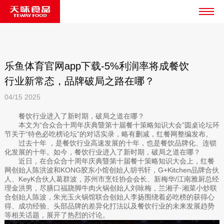
乐鱼体育官网app下载-5%利润率将成餐饮
行业新常态，品牌破局之路在哪？
04/15
2025
餐饮行业进入了新时期，破局之道在哪？
本文为“合众合十周年庆典暨第十届餐十策略知识大会”圆桌论坛环
节关于“特色必吃榜论坛”的对话实录，略有删减，红餐网整编发布。
过去十年 ，是餐饮行业高速发展的十年，也是餐饮品牌化、连锁
化发展的十年。如今，餐饮行业进入了新时期，破局之道在哪？
近日，在合众合十周年庆典暨第十届餐十策略知识大会上，红餐
网创始人陈洪波和KONG胶东小馆创始人胡书轩，G+Kitchen品牌合伙
人、KeyK合伙人葛群波，苏州市烹饪协会会长、新梅华/江南雅厨总经
理金洪男，尽膳口福跷脚牛肉火锅创始人刘咏梅，兰湘子·湘菜小炒联
合创始人陈波，朱光玉火锅馆联合创始人李扬围绕着必吃榜的获得心
得、成功经验、头部品牌的差异化打法以及餐饮行业的未来发展趋势
等相关话题，展开了热烈的讨论。