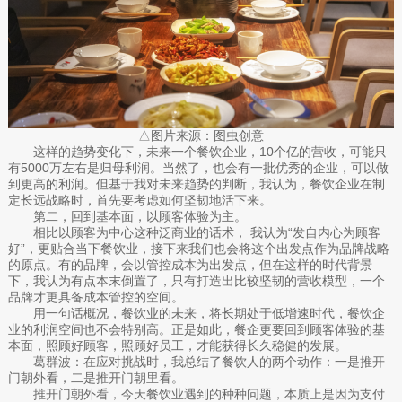
△图片来源：图虫创意
这样的趋势变化下，未来一个餐饮企业，10个亿的营收，可能只
有5000万左右是归母利润。当然了，也会有一批优秀的企业，可以做
到更高的利润。但基于我对未来趋势的判断，我认为，餐饮企业在制
定长远战略时，首先要考虑如何坚韧地活下来。
第二，回到基本面，以顾客体验为主。
相比以顾客为中心这种泛商业的话术， 我认为“发自内心为顾客
好”，更贴合当下餐饮业，接下来我们也会将这个出发点作为品牌战略
的原点。有的品牌，会以管控成本为出发点，但在这样的时代背景
下，我认为有点本末倒置了，只有打造出比较坚韧的营收模型，一个
品牌才更具备成本管控的空间。
用一句话概况，餐饮业的未来，将长期处于低增速时代，餐饮企
业的利润空间也不会特别高。正是如此，餐企更要回到顾客体验的基
本面，照顾好顾客，照顾好员工，才能获得长久稳健的发展。
葛群波：在应对挑战时，我总结了餐饮人的两个动作：一是推开
门朝外看，二是推开门朝里看。
推开门朝外看，今天餐饮业遇到的种种问题，本质上是因为支付