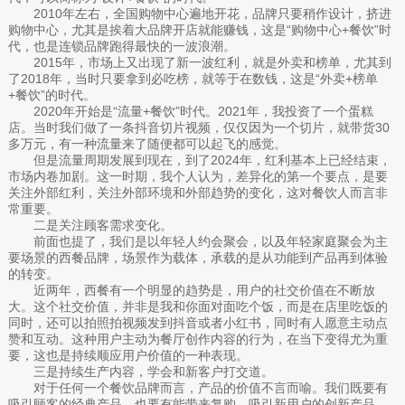
2010年左右，全国购物中心遍地开花，品牌只要稍作设计，挤进
购物中心，尤其是挨着大品牌开店就能赚钱，这是“购物中心+餐饮”时
代，也是连锁品牌跑得最快的一波浪潮。
2015年，市场上又出现了新一波红利，就是外卖和榜单，尤其到
了2018年，当时只要拿到必吃榜，就等于在数钱，这是“外卖+榜单
+餐饮”的时代。
2020年开始是“流量+餐饮”时代。2021年，我投资了一个蛋糕
店。当时我们做了一条抖音切片视频，仅仅因为一个切片，就带货30
多万元，有一种流量来了随便都可以起飞的感觉。
但是流量周期发展到现在，到了2024年，红利基本上已经结束，
市场内卷加剧。这一时期，我个人认为，差异化的第一个要点，是要
关注外部红利，关注外部环境和外部趋势的变化，这对餐饮人而言非
常重要。
二是关注顾客需求变化。
前面也提了，我们是以年轻人约会聚会，以及年轻家庭聚会为主
要场景的西餐品牌，场景作为载体，承载的是从功能到产品再到体验
的转变。
近两年，西餐有一个明显的趋势是，用户的社交价值在不断放
大。这个社交价值，并非是我和你面对面吃个饭，而是在店里吃饭的
同时，还可以拍照拍视频发到抖音或者小红书，同时有人愿意主动点
赞和互动。这种用户主动为餐厅创作内容的行为，在当下变得尤为重
要，这也是持续顺应用户价值的一种表现。
三是持续生产内容，学会和新客户打交道。
对于任何一个餐饮品牌而言，产品的价值不言而喻。我们既要有
吸引顾客的经典产品，也要有能带来复购，吸引新用户的创新产品。