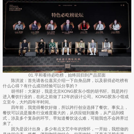
01.平和看待必吃榜，始终回归到产品层面
陈洪波：首先请各位嘉宾介绍一下自身品牌，以及获得必吃榜有
什么心得？有什么成功经验可以分享的？
胡书轩：大家好，我是北京KONG胶东小馆的胡书轩。我是跨行
进入餐饮行业的，在此之前做了12年的设计公司。KONG胶东小馆成
立至今，大约四年半时间。
四年前，我觉得餐饮好做，所以跨行创业选择了餐饮。事实上，
餐饮可以说是服务行业难度最大的，从供应链到服务，从产品到模
式，涉及多个复杂的环节。早知道餐饮这么难，可能我也不会跨界过
来了。
因为是设计出身，多少有点文艺中年的情怀，一开始，我想做的