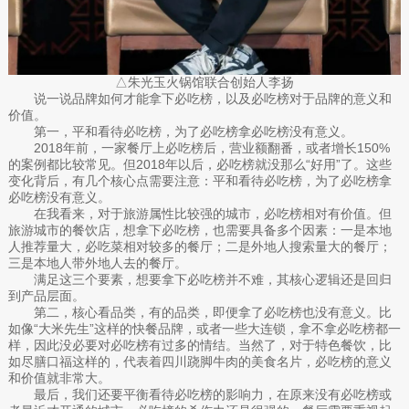
△朱光玉火锅馆联合创始人李扬
说一说品牌如何才能拿下必吃榜，以及必吃榜对于品牌的意义和
价值。
第一，平和看待必吃榜，为了必吃榜拿必吃榜没有意义。
2018年前，一家餐厅上必吃榜后，营业额翻番，或者增长150%
的案例都比较常见。但2018年以后，必吃榜就没那么“好用”了。这些
变化背后，有几个核心点需要注意：平和看待必吃榜，为了必吃榜拿
必吃榜没有意义。
在我看来，对于旅游属性比较强的城市，必吃榜相对有价值。但
旅游城市的餐饮店，想拿下必吃榜，也需要具备多个因素：一是本地
人推荐量大，必吃菜相对较多的餐厅；二是外地人搜索量大的餐厅；
三是本地人带外地人去的餐厅。
满足这三个要素，想要拿下必吃榜并不难，其核心逻辑还是回归
到产品层面。
第二，核心看品类，有的品类，即便拿了必吃榜也没有意义。比
如像“大米先生”这样的快餐品牌，或者一些大连锁，拿不拿必吃榜都一
样，因此没必要对必吃榜有过多的情结。当然了，对于特色餐饮，比
如尽膳口福这样的，代表着四川跷脚牛肉的美食名片，必吃榜的意义
和价值就非常大。
最后，我们还要平衡看待必吃榜的影响力，在原来没有必吃榜或