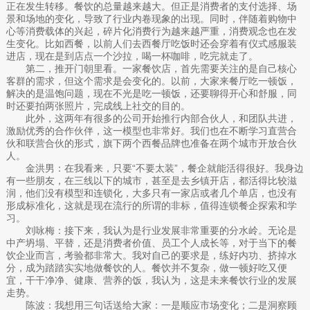
正在发生转移。餐饮的总量越来越大。但正是消费者的支付选择、场
景和场地的变化，导致了行业内卷现象的出现。同时，伴随着购物中
心等消费载体的兴起，碎片化消费行为越来越严重，消费观念也在发
生变化。比如西餐，以前人们去西餐厅吃饭时还会穿着有仪式感服装
进店，现在是到店点一个沙拉，喝一杯咖啡，吃完就走了。
第二，推开门朝里看。一家餐饮店，首先需要关注的是自己核心
客群的需求，但这个需求是会变化的。以前，大家来餐厅吃一顿饭，
解决的是温饱问题，现在不光是吃一顿饭，还要聊得开心和舒服，同
时还要拍两张照片，完成线上社交的目的。
此外，这两年有很多的公司开始推行内部合伙人，和团队共进，
激励优秀的合作伙伴，这一模型也非常好。我们也在不断学习直营合
伙和联营合伙的形式，旗下两个西餐品牌也准备在两个城市开放合伙
人。
金洪男：在我看来，只要“不要太装”，餐企就能活得很好。我身边
有一些朋友，在三线以下的城市，甚至是去乡镇开店，都活得比较滋
润，他们没有模型和连锁化，大多只有一家店或者几个单店，也没有
形成标准化，这就是现在流行的所谓的非标，值得连锁餐企探索和学
习。
刘咏梅：接下来，我认为是行业发展非常重要的分水岭。无论是
中产坍塌、平替，还是消费者价值、员工个人成长等，对于当下的餐
饮企业而言，考验都非常大。我对自己的要求是，练好内功、挤掉水
分，成为踏踏实实地做餐饮的人。餐饮并不复杂，做一顿好吃又便
宜，干干净净、健康、营养的饭，我认为，这是未来餐饮行业的发展
走势。
陈波：我想用三句话送给大家：一是顺应市场变化；二是洞察顾