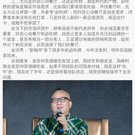
三，无论是抖音心动餐厅，还是必吃榜，都是时代的产物。必吃
榜的逻辑是顺应市场需求，比如我们要请朋友吃饭，寻找餐厅时，先
去大众点评搜一搜，并参考“必吃榜”；而抖音心动餐厅是创造需求，消
费者本来没有任何打算，只是抖音上刷到一家店很漂亮，很适合打
卡，就顺手把券团了。
在当下的市场环境中，榜单虽然不能代表所有，但全域流量非常
重要，抖音心动餐厅和必吃榜，就是让更多人知道并关注到品牌的一
个渠道，甚至有相当一部分客人，正是通过有效的营销和宣传，提前
作出了购买决策，从而选择了我们的餐厅。
金洪男：“新梅华”拿了很多年的必吃榜，今年没拿到，明年应该能
拿回来。
在我看来，老苏州茶酒楼也有望上榜。我经常和朋友说，高峰时
期去老苏州茶酒楼吃饭，如果不用排队的话我来付钱，我是这样“吹
牛”的，现在吹了半年，还是保持着排队状态，我觉得继续保持下去没
问题。