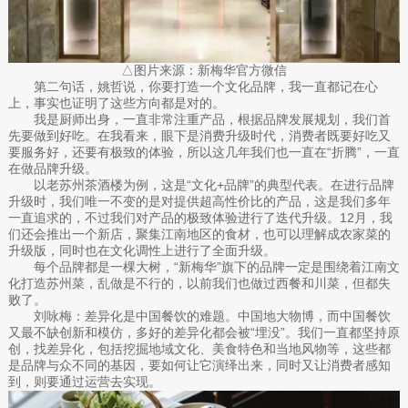
△图片来源：新梅华官方微信
第二句话，姚哲说，你要打造一个文化品牌，我一直都记在心
上，事实也证明了这些方向都是对的。
我是厨师出身，一直非常注重产品，根据品牌发展规划，我们首
先要做到好吃。在我看来，眼下是消费升级时代，消费者既要好吃又
要服务好，还要有极致的体验，所以这几年我们也一直在“折腾”，一直
在做品牌升级。
以老苏州茶酒楼为例，这是“文化+品牌”的典型代表。在进行品牌
升级时，我们唯一不变的是对提供超高性价比的产品，这是我们多年
一直追求的，不过我们对产品的极致体验进行了迭代升级。12月，我
们还会推出一个新店，聚集江南地区的食材，也可以理解成农家菜的
升级版，同时也在文化调性上进行了全面升级。
每个品牌都是一棵大树，“新梅华”旗下的品牌一定是围绕着江南文
化打造苏州菜，乱做是不行的，以前我们也做过西餐和川菜，但都失
败了。
刘咏梅：差异化是中国餐饮的难题。中国地大物博，而中国餐饮
又最不缺创新和模仿，多好的差异化都会被“埋没”。我们一直都坚持原
创，找差异化，包括挖掘地域文化、美食特色和当地风物等，这些都
是品牌与众不同的基因，要如何让它演绎出来，同时又让消费者感知
到，则要通过运营去实现。