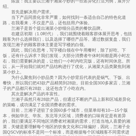
陈波：我主要以兰湘子湘菜小炒的一些差异化打法为例，展开介
绍。
首先是解决用户需求。
当下产品同质化非常严重，如何找到一条适合自己的特色化道
路，在我看来，不仅是产品，还包括用户体验。
兰湘子是首个提出湘菜小炒细分品类的餐饮品牌。
在建店初期（1.0时代），我们就围绕着顾客群体展开思考，包括
顾客为什么选择我们，以及选择了哪些产品等。通过数据复盘，我们
发现兰湘子的顾客群体主要是写字楼的白领。
因此，我们在思考，写字楼白领在中午用餐时，除了好吃、下
饭，还有什么诉求？我们发现，大部分消费者午休时间都是两小时左
右，我们需要解决的是，让他们一小时内吃完饭，还有时间休息。所
以，从一开始我们就对产品结构进行了优化，从湘菜大品类聚焦到湘
菜小炒上。
为什么聚焦到小炒品类？因为小炒背后代表的是锅气、下饭、出
餐快，所以我们把43款产品精简到28款。目前全国300多家店，兰湘
子的产品都只有28款，这还包含了小吃在内。
其次是解决产品的丰富性。
兰湘子虽然只有28款产品，但通过不断的产品上新和区域差异化
的策略，成功满足了全国消费者的需求。
目前，兰湘子进驻了全国60多个城市，但菜单却有10—15个版
本，例如华北、华东、东北等大区域，消费者的口味肯定是有差异
的，我们要满足不同地区消费者对湘菜的需求，打造当地人喜爱的湘
菜，关键是要理解每个地区的饮食文化和口味偏好，因此，兰湘子全
国QSCV的标准不是同一个标准，而是根据每个区域顾客不同需求进