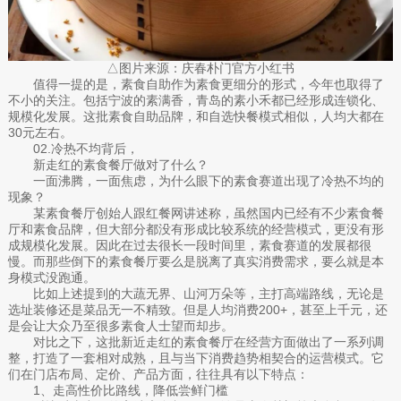
△图片来源：庆春朴门官方小红书
值得一提的是，素食自助作为素食更细分的形式，今年也取得了
不小的关注。包括宁波的素满香，青岛的素小禾都已经形成连锁化、
规模化发展。这批素食自助品牌，和自选快餐模式相似，人均大都在
30元左右。
02.冷热不均背后，
新走红的素食餐厅做对了什么？
一面沸腾，一面焦虑，为什么眼下的素食赛道出现了冷热不均的
现象？
某素食餐厅创始人跟红餐网讲述称，虽然国内已经有不少素食餐
厅和素食品牌，但大部分都没有形成比较系统的经营模式，更没有形
成规模化发展。因此在过去很长一段时间里，素食赛道的发展都很
慢。而那些倒下的素食餐厅要么是脱离了真实消费需求，要么就是本
身模式没跑通。
比如上述提到的大蔬无界、山河万朵等，主打高端路线，无论是
选址装修还是菜品无一不精致。但是人均消费200+，甚至上千元，还
是会让大众乃至很多素食人士望而却步。
对比之下，这批新近走红的素食餐厅在经营方面做出了一系列调
整，打造了一套相对成熟，且与当下消费趋势相契合的运营模式。它
们在门店布局、定价、产品方面，往往具有以下特点：
1、走高性价比路线，降低尝鲜门槛