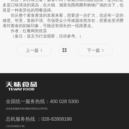
多是口味清淡的菜品，在火锅、湘菜包围商圈和购物广场的当下，也
算是一种差异化的用餐选择。
但从整个素食赛道的发展来看，想要进一步扩大，也还有一定的
难度。毕竟，复购不强、市场受众小等难题依然存在，想要改变消费
者对素食的刻板印象，可能还有很长的一段路要走。
作者：红餐网简煜昊
（备注：该文为行业观察，仅供参考。）
上一篇
下一篇
全国统一服务热线：400 028 5300
自动语音服务时间为晚20:00至次日早9:00。
总机服务热线 ：028-82808188
工作日9:00至17:30。