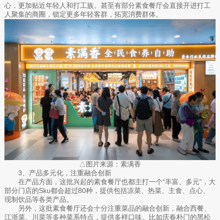
心，更加贴近年轻人和打工族。甚至有部分素食餐厅会直接开进打工
人聚集的商圈，锁定更多年轻客群，拓宽消费群体。
△图片来源：素满香
3、产品多元化，注重融合创新
在产品方面，这批兴起的素食餐厅也都主打一个“丰富、多元”，大
部分门店的Sku都会超过80种，提供包括凉菜、热菜、主食、点心、
现制饮品等各类产品。
另外，这批素食餐厅还会十分注重菜品的融合创新，融合西餐、
江浙菜、川菜等多种菜系特点，提供多样口味。比如庆春朴门的黑松