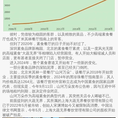
彼时，凭借较为稳固的客群，以及精致的菜品，不少高端素食餐
厅也成为了米其林餐厅指南上的常客。
但到了2020年，素食餐厅的日子开始不好过了。
深圳素食品牌新梅园、北京的素食餐厅素虎，以及一度风光无限
的高端素食“大蔬无界”等相继陷入经营困境。有人开始大幅缩减人员和
店面，更有甚者直接关闭了门店，暂停营业。
进入2024年，整个素食赛道又开始有了一些新的变化。
一部分素食品牌仍深陷泥潭，甚至已经关门倒闭。
比如，北京米其林一星餐厅“山河万朵”，该餐厅从2018年开始营
业，主要提供应季的素食餐饮，2024年的黑珍珠餐厅指南显示，其人
均价格高达1264元。该餐厅曾对外宣称立志成为中国素食的国家品牌
代表，但现实是，今年9月11日，山河万朵发布公告称，因与王府中环
的场地租约到期，故决定停业闭店。
山河万朵作为高端素食的典型代表，其突然关店令人唏嘘不已。
前面提到的大蔬无界，其所属的上海大蔬无界餐饮管理有限公司
已于2022年5月被吊销，创始人宋渊博如今又被限制高消费。中国法
律文书网显示，今年5月，上海大蔬无界餐饮管理有限公司的股权开始
被破产拍卖。