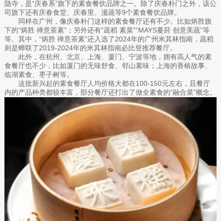
隐寺，是“庆春系”旗下的素食餐饮品牌之一。除了庆春朴门之外，该公
司旗下还有庆春食堂、庆春里、漫蔬等9个素食餐饮品牌。
同样在广州，像庆春朴门这样的素食餐厅还有不少。比如炳胜旗
下的“炳胜 禅意茶素”；另外还有“蔬稻 素菜”“MAYS蔓莳 创意美蔬”等
等。其中，“炳胜 禅意茶素”还入选了2024年的广州米其林指南，蔬稻
则是蝉联了2019-2024年的米其林指南必比登推荐餐厅。
此外，在杭州、北京、上海、厦门、宁波等地，拥有高人气的素
食餐厅也不少，比如厦门的无味舒食、邻山素味；上海的香樁故事、
临湖素食、枣子树等。
这批新兴起的素食餐厅人均价格大都在100-150元左右，且餐厅
内的产品种类都较丰富，部分餐厅还打出了做全素食的“融合菜”概念。