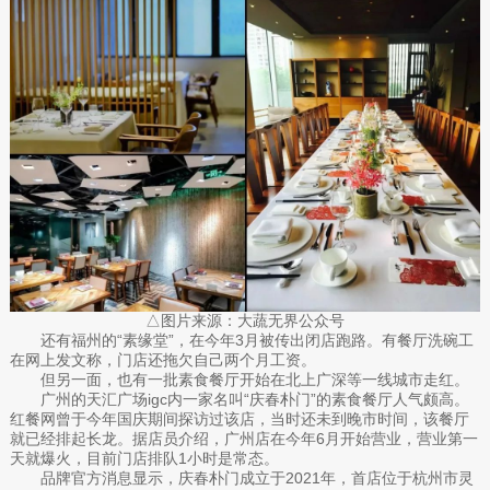
△图片来源：大蔬无界公众号
还有福州的“素缘堂”，在今年3月被传出闭店跑路。有餐厅洗碗工
在网上发文称，门店还拖欠自己两个月工资。
但另一面，也有一批素食餐厅开始在北上广深等一线城市走红。
广州的天汇广场igc内一家名叫“庆春朴门”的素食餐厅人气颇高。
红餐网曾于今年国庆期间探访过该店，当时还未到晚市时间，该餐厅
就已经排起长龙。据店员介绍，广州店在今年6月开始营业，营业第一
天就爆火，目前门店排队1小时是常态。
品牌官方消息显示，庆春朴门成立于2021年，首店位于杭州市灵