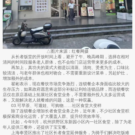
△图片来源：红餐网摄
从长者饭堂的开放时间上看，避开了午、晚高峰期，选择在相对
清闲的时间段服务老人群体，也不会给门店运营带来更多的成本。
再加上，真功夫的菜式大都是以清蒸、清炖、烫煮为主，口味比
较清淡，与老年群体也相对吻合，不需要重新设计菜单，另起炉灶，
增加额外的成本。
翟彬表示，现在餐饮市场竞争激烈，连锁餐企本身面临比较大的
生存压力，如果政府愿意将这部分补贴让利给连锁品牌，而连锁餐饮
店仅在原店基础上拓展社区食堂业务，不需要额外投入太多运营成
本，又能解决老人就餐难的问题，这是一种双赢。
03.可早茶、可遛娃、可购物……社区食堂大变样
除了连锁餐企增加长者食堂业务之外，近年来，不少社区食堂积
极探索商业化运营，扩大覆盖人群、提升经营效率等。
比如，今年9月，杭州拱野区东新园小区内一社区食堂，除了为老
年人提供三餐外，还提供了宝宝餐。
上海奉贤区推出了社区长者食堂延伸服务，为骑手们解决吃饭难