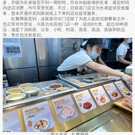
多，升级为长者饭堂不到一周时间，符合补贴标准的长者，规定时间
内进店消费，均可享受优惠。不过，目前该门店仅为长者提供堂食服
务，暂未开通外卖到家或线上下单到店自提等服务。
红餐网留意到，这家真功夫门店除了为老人提供优惠餐食之外，
也正常对外营业，与真功夫其他门店一样，提供8大类、超过30种菜
品，涵盖了汤粉面、云吞、小吃、时蔬、蒸菜、蒸汤、蒸饭和饮品
等，售价也没有差别。
△图片来源：红餐网摄