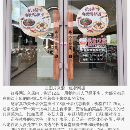
△图片来源：红餐网摄
红餐网进入店内，将近12点，用餐的老人已经不多，大部分都是
在周边上班的白领以及带着孩子来吃饭的宝妈。
这家真功夫长者饭堂推出了8款长者优惠套餐，价格在17-25元，
通常包含一荤一素一汤再加上主食米饭。套餐里的菜品以真功夫的经
典蒸菜为主，比如蒸蛋、冬菇肉饼、冬菇鸡腿肉等，口味相对清淡。
正在就餐的张大爷（化名）表示，自己是一位退休公务员，平时
和老伴两人多是在社区周边的长者食堂解决午餐和晚餐问题。
“听说真功夫也开放长者饭堂了，特地过来试试。”张大爷说道。