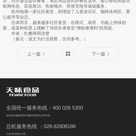
营，社区饭堂提供餐食，满足周边居民的餐饮需求。暖心驿站则提供
歇脚休息、应急救治、热食喝水、简便充电等基础服务。
杭州钱塘一家社区食堂，则增设了儿童游乐区、咖啡休闲区、爱
心超市等业态。
总体而言，越来越多社区食堂，在模式、场景、功能上持续创
新，或某种程度上缓解了传统长者食堂“增收难增利”的局面。
作者：红餐网周洪楚
（备注：该文为行业观察，仅供参考。）
上一篇
下一篇
全国统一服务热线：400 028 5300
自动语音服务时间为晚20:00至次日早9:00。
总机服务热线 ：028-82808188
工作日9:00至17:30。