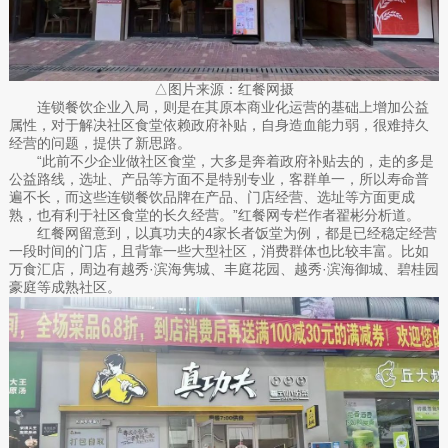
△图片来源：红餐网摄
连锁餐饮企业入局，则是在其原本商业化运营的基础上增加公益
属性，对于解决社区食堂依赖政府补贴，自身造血能力弱，很难持久
经营的问题，提供了新思路。
“此前不少企业做社区食堂，大多是奔着政府补贴去的，走的多是
公益路线，选址、产品等方面不是特别专业，客群单一，所以寿命普
遍不长，而这些连锁餐饮品牌在产品、门店经营、选址等方面更成
熟，也有利于社区食堂的长久经营。”红餐网专栏作者翟彬分析道。
红餐网留意到，以真功夫的4家长者饭堂为例，都是已经稳定经营
一段时间的门店，且背靠一些大型社区，消费群体也比较丰富。比如
万食汇店，周边有越秀·滨海隽城、丰庭花园、越秀·滨海御城、碧桂园
豪庭等成熟社区。