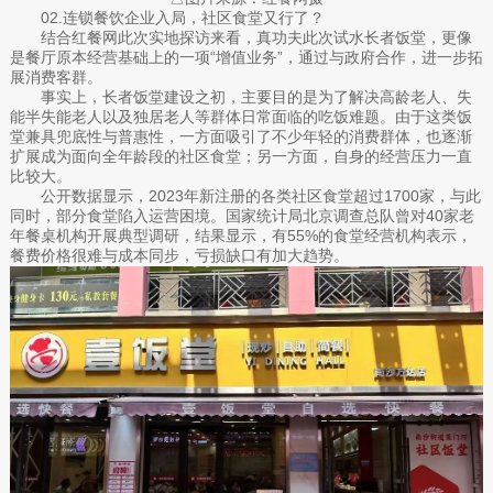
02.连锁餐饮企业入局，社区食堂又行了？
结合红餐网此次实地探访来看，真功夫此次试水长者饭堂，更像
是餐厅原本经营基础上的一项“增值业务”，通过与政府合作，进一步拓
展消费客群。
事实上，长者饭堂建设之初，主要目的是为了解决高龄老人、失
能半失能老人以及独居老人等群体日常面临的吃饭难题。由于这类饭
堂兼具兜底性与普惠性，一方面吸引了不少年轻的消费群体，也逐渐
扩展成为面向全年龄段的社区食堂；另一方面，自身的经营压力一直
比较大。
公开数据显示，2023年新注册的各类社区食堂超过1700家，与此
同时，部分食堂陷入运营困境。国家统计局北京调查总队曾对40家老
年餐桌机构开展典型调研，结果显示，有55%的食堂经营机构表示，
餐费价格很难与成本同步，亏损缺口有加大趋势。