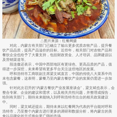
△图片来源：红餐网摄
对此，内蒙古有关部门已确立了输出更多优质农牧产品，提升餐
饮产品品质，提高产品溢价的目标。近些年，相关部门对农牧产品和
餐饮企业也给予了大量支持，包括财政资金、人才培训、品牌建设以
及营销渠道等。
段连傲还表示，中国中西部地区有更绿色、更高品质的产品，值
得进一步深挖，未来希望有更多平台关注这些地区的发展。
呼和浩特市工商联副主席梁文斌直言，中国的传统八大菜系中尚
未包含蒙餐，这表明，蒙餐乃至内蒙古餐饮产业的发展仍需进一步加
强。
针对此次召开的“内蒙古餐饮产业发展座谈会”，梁文斌也表示，会
整合专家、企业的建议和需求，以及相关共性问题，并整理成报告，
给到有关部门，期待未来能纳入到呼和浩特市出台的相关政策建议
中。
同时，梁文斌还提出，期待未来以红餐网为代表的平台能对呼和
浩特市，乃至整个内蒙古进行更多的调研和数据分析，将内蒙古的美
食以品牌化的方式推向更广阔的市场。