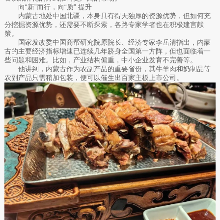
向“新”而行，向“质” 提升
内蒙古地处中国北疆，本身具有得天独厚的资源优势，但如何充
分挖掘资源优势，还需要不断探索，各路专家学者也在积极建言献
策。
国家发改委中国商帮研究院原院长、经济专家李岳清指出，内蒙
古的主要经济指标增速已连续几年跻身全国第一方阵，但也面临着一
些问题和困难。比如，产业结构偏重，中小企业发育不完善等。
他讲到，内蒙古作为农副产品的重要省份，其牛羊肉和奶制品等
农副产品只需稍加包装，便可以催生出百家主板上市公司。