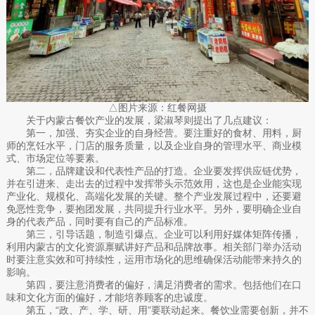
△图片来源：红餐网摄
关于内蒙古餐饮产业的发展，梁淑琴则提出了几点建议：
第一，加强、夯实企业的自身经营。要注重好的食材、用料，厨
师的烹饪水平，门店的服务质量，以及企业自身的管理水平、商业模
式、市场定位等要素。
第二，品牌建设和代表性产品的打造。企业要发挥供应链优势，
并在引进来、走出去的过程中发挥带头示范效用，这也是企业能实现
产业化、规模化、高端化发展的关键。整个产业发展过程中，还要避
免恶性竞争，要抱团发展，共同提升行业水平。另外，要明确企业自
身的代表产品，同时要有自己的产品标准。
第三，引导话题，制造引爆点。企业可以利用好媒体矩阵传播，
利用内蒙古的文化资源禀赋讲好产品和品牌故事。相关部门举办活动
时要注意实效和可持续性，运用市场化的思维确保活动能带来持久的
影响。
第四，要注意消费者的偏好，满足消费者的需求。包括他们在口
味和文化方面的偏好，才能培养顾客的忠诚度。
第五，“政、产、学、研、用”要联动起来。餐饮业需要创新，并不