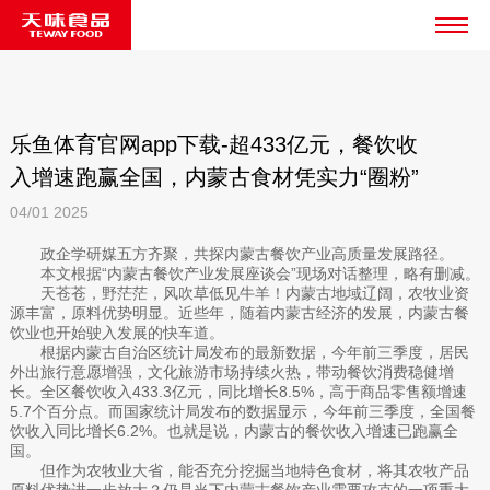
乐鱼体育官网app下载-超433亿元，餐饮收
入增速跑赢全国，内蒙古食材凭实力“圈粉”
04/01
2025
政企学研媒五方齐聚，共探内蒙古餐饮产业高质量发展路径。
本文根据“内蒙古餐饮产业发展座谈会”现场对话整理，略有删减。
天苍苍，野茫茫，风吹草低见牛羊！内蒙古地域辽阔，农牧业资
源丰富，原料优势明显。近些年，随着内蒙古经济的发展，内蒙古餐
饮业也开始驶入发展的快车道。
根据内蒙古自治区统计局发布的最新数据，今年前三季度，居民
外出旅行意愿增强，文化旅游市场持续火热，带动餐饮消费稳健增
长。全区餐饮收入433.3亿元，同比增长8.5%，高于商品零售额增速
5.7个百分点。而国家统计局发布的数据显示，今年前三季度，全国餐
饮收入同比增长6.2%。也就是说，内蒙古的餐饮收入增速已跑赢全
国。
但作为农牧业大省，能否充分挖掘当地特色食材，将其农牧产品
原料优势进一步放大？仍是当下内蒙古餐饮产业需要攻克的一项重大