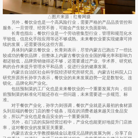
△图片来源：红餐网摄
另外，餐饮业也是一个高风险行业，需要严格的产品品质管控和
服务。一旦管理、经营不善，可能会产生较大负面影响。
长青也指出，餐饮行业是一个劳动密集型行业，管理和规范化水
平较低，信息化手段应用等还不够成熟。未来餐饮业要实现健康可持
续的发展，还需要强化这些方面。
具体到内蒙古餐饮业，长青则表示，尽管内蒙古已跑出了一些比
较成功的餐饮品牌，但整体上内蒙古餐饮业在全国的曝光率和影响力
都还较低，品牌营销做得还不够，还需要通过产业、学术界、研究机
构的合作来提升管理水平和品质，促进行业的健康发展。
内蒙古自治区社会科学院经济研究所研究员、内蒙古社科院人口
研究所原所长孙学力表示，餐饮业的未来发展趋势一定是数智化、连
锁化、品牌化和产业化。
包括预制菜的工厂化也是未来餐饮业的一个重要发展方向，但目
前预制菜的标准化可能还存在一些问题，未来需要进一步规范、标
准。
对于餐饮产业化，孙学力则强调，餐饮产业就是从最初的食材源
头到后端的餐饮门店的整个链条，现在的消费者越来越关注食品安
全，所以产业化也是食品安全的一个重要保障。
另外，在门店的实际经营过程中，产业化也能更好地提升门店效
率，这对餐饮业的发展至关重要。
内蒙古农业大学教授杨续金以老绥元品牌的发展为例，分享了自