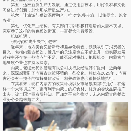
第五，适应新质生产力发展。通过使用新技术，用好食材和文化
习俗进行创新，加快形成新质生产力。
第六，让旅游与餐饮深度融合，推动“以餐带旅、以旅促文、以文
兴业”。
第七，优化产业结构。有关部门可以积极打造诸如大唐不夜城、
宽窄巷子这样的特色餐饮街区，丰富餐饮消费场景。
抢抓机遇，
积极探索“走出去”“引进来”
近年来，地方美食凭借新奇和差异化特色，频频吸引了消费者的
目光，包括内蒙古餐饮，近几年的关注度也在不断上升，但实际发展
过程中还存在一些痛点与不足。能否应对挑战，把握机会，内蒙古当
地餐饮企业也在持续探索。
内蒙古老绥元餐饮管理有限公司执行总经理韩军提到，近两年
来，深深感受到了内蒙古政策环境的一些变化。相信在2025年，内蒙
古还会有一揽子的扶持餐饮政策，相关政策也会很快落地执行。
在其看来，现在内蒙古的政策环境以及市场氛围都特别好，在这
样一个大环境之下，更有利于内蒙古的好食材、优秀的餐饮品牌推广
出去，被全国消费者所熟知。再加之平台的推动，未来内蒙古的餐饮
业势必会越来越红火。