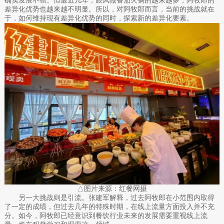
确实发展不错。但最近几年，跟风做番茄火锅的越来越多，阿牧郎的
差异化优势也越来越不明显。所以，对阿牧郎而言，当前的挑战就在
于，如何维持现有差异化优势的同时，探索新的差异化要素。
△图片来源：红餐网摄
另一大挑战则是引流。张建军解释，过去阿牧郎在小范围内取得
了一定的成绩，但过去几年的特殊时期，在线上流量方面投入并不充
分。如今，阿牧郎已经意识到餐饮行业未来的发展需要重视线上流