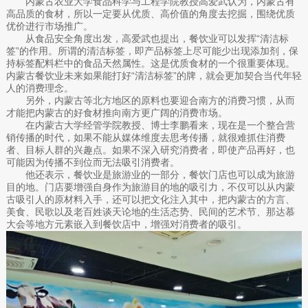
内蒙古农业大学食品科学与工程学院教授高爱武认为，内蒙古有
高品质的食材，所以一定要从优质、高价值的角度去挖掘，围绕优质
优价进行市场推广。
从食品安全角度出发，高爱武也提出，餐饮业可以发挥“清洁标
签”的作用。所谓的清洁标签，即产品标签上尽可能少出现添加剂，保
持标签配料栏中的食品天然属性。这是优质食材的一个很重要体现。
内蒙古餐饮业未来如果能打好“清洁标签”的牌，就会更加契合当代年轻
人的消费理念。
另外，内蒙古等北方地区的原料也要迎合南方的消费习惯，从而
才能把内蒙古的好食材推向南方更广阔的消费市场。
在内蒙古大学经管学院教授、博士李鹏看来，现在是一个整合营
销传播的时代，如果不能从媒体维度去思考传播，就很难抓住消费
者、目标人群的兴趣点。如果不深入研究消费者，即使产品再好，也
可能因为传播不到位而无法吸引消费者。
他还表示，餐饮业是旅游业的一部分，餐饮门店也可以成为旅游
目的地。门店要增强自身作为旅游目的地的吸引力，不仅可以从内蒙
古吸引人的原材料入手，还可以把文化注入其中，把内蒙古的方言、
美食、民歌以及老百姓谈天论地的生活态势、民间的艺术节、那达慕
大会等地方元素嵌入到餐饮店中，增强对消费者的吸引。