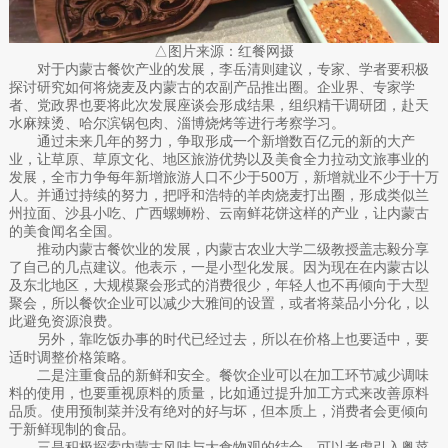
△图片来源：红餐网摄
对于内蒙古餐饮产业的发展，李岳清则建议，专家、学者要积极
探讨研究如何将烧麦及内蒙古的农副产品推出圈。企业界、专家学
者、党政界也要将此次发展座谈会形成结果，组织精干调研团，赴天
水麻辣烫、哈尔滨锅包肉、淄博烧烤等进行考察学习。
通过未来几年的努力，争取形成一个新增数百亿元的新的大产
业，让草原、草原文化、地区旅游优势以及美食全力拉动文旅事业的
发展，全市力争每年新增旅游人口不少于500万，新增就业不少于十万
人。并通过持续的努力，把呼和浩特的羊肉烧麦打出圈，形成类似兰
州拉面、沙县小吃、广西螺蛳粉、云南鲜花饼这样的产业，让内蒙古
的美食闻名全国。
推动内蒙古餐饮业的发展，内蒙古农业大学二级教授盖志毅分享
了自己的几点建议。他表示，一是小型化发展。因为现在在内蒙古以
及东北地区，大规模聚会形式的消费很少，年轻人也不再倾向于大型
聚会，所以餐饮企业可以减少大雅间的设置，或者将菜品小分化，以
此避免资源浪费。
另外，靠吃饭办事的时代已经过去，所以在价格上也要适中，要
适时调整价格策略。
二是注重食品的新鲜和安全。餐饮企业可以在加工环节减少调味
料的使用，也要重视原料的质量，比如通过提升加工方式来改善原料
品质。使用预制菜并没有绝对的好与坏，但本质上，消费者会更倾向
于新鲜现制的食品。
三是积极探索内蒙古风味与大食物观的结合，可以考虑引入粤菜