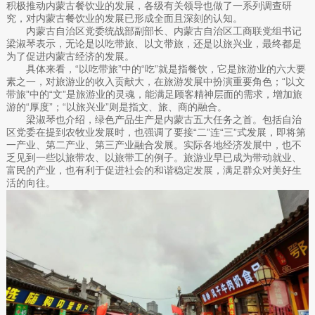
积极推动内蒙古餐饮业的发展，各级有关领导也做了一系列调查研
究，对内蒙古餐饮业的发展已形成全面且深刻的认知。
内蒙古自治区党委统战部副部长、内蒙古自治区工商联党组书记
梁淑琴表示，无论是以吃带旅、以文带旅，还是以旅兴业，最终都是
为了促进内蒙古经济的发展。
具体来看，“以吃带旅”中的“吃”就是指餐饮，它是旅游业的六大要
素之一，对旅游业的收入贡献大，在旅游发展中扮演重要角色；“以文
带旅”中的“文”是旅游业的灵魂，能满足顾客精神层面的需求，增加旅
游的“厚度”；“以旅兴业”则是指文、旅、商的融合。
梁淑琴也介绍，绿色产品生产是内蒙古五大任务之首。包括自治
区党委在提到农牧业发展时，也强调了要接“二”连“三”式发展，即将第
一产业、第二产业、第三产业融合发展。实际各地经济发展中，也不
乏见到一些以旅带农、以旅带工的例子。旅游业早已成为带动就业、
富民的产业，也有利于促进社会的和谐稳定发展，满足群众对美好生
活的向往。