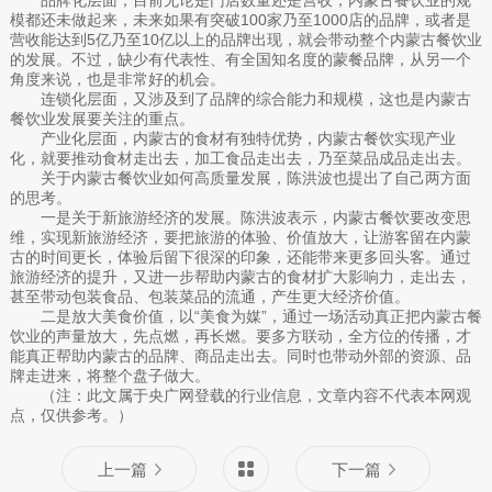
模都还未做起来，未来如果有突破100家乃至1000店的品牌，或者是
营收能达到5亿乃至10亿以上的品牌出现，就会带动整个内蒙古餐饮业
的发展。不过，缺少有代表性、有全国知名度的蒙餐品牌，从另一个
角度来说，也是非常好的机会。
连锁化层面，又涉及到了品牌的综合能力和规模，这也是内蒙古
餐饮业发展要关注的重点。
产业化层面，内蒙古的食材有独特优势，内蒙古餐饮实现产业
化，就要推动食材走出去，加工食品走出去，乃至菜品成品走出去。
关于内蒙古餐饮业如何高质量发展，陈洪波也提出了自己两方面
的思考。
一是关于新旅游经济的发展。陈洪波表示，内蒙古餐饮要改变思
维，实现新旅游经济，要把旅游的体验、价值放大，让游客留在内蒙
古的时间更长，体验后留下很深的印象，还能带来更多回头客。通过
旅游经济的提升，又进一步帮助内蒙古的食材扩大影响力，走出去，
甚至带动包装食品、包装菜品的流通，产生更大经济价值。
二是放大美食价值，以“美食为媒”，通过一场活动真正把内蒙古餐
饮业的声量放大，先点燃，再长燃。要多方联动，全方位的传播，才
能真正帮助内蒙古的品牌、商品走出去。同时也带动外部的资源、品
牌走进来，将整个盘子做大。
（注：此文属于央广网登载的行业信息，文章内容不代表本网观
点，仅供参考。）
上一篇
下一篇