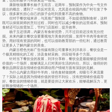
量，也在积极学习和探索这一领域。
康新牧场董事长杨子玉坦言，近两年，预制菜作为中央一号文件
提出的概念，遭到了一些反对意见，尤其是在校园内推广时引发了争
议，很多家长担心自己的孩子会吃到质量不高的食物。
但对于餐饮端来讲，与其推广预制菜，不如提倡预制食材，这样
既可以保留厨师的烹饪过程，同时也可以减少餐饮的运营成本。预制
食材还可以按需加工，节约门店面积，提升效率。
杨子玉还强调，内蒙古有食材优势，只不过目前还没有充分挖
掘。未来内蒙古餐饮业要重视地方美食的挖掘，发挥牛羊肉等食材优
势。用好现有资源的同时，也可以借助教育部的一些红利，通过教育
让更多人了解内蒙古的美食。
内蒙古橙色光标广告传媒有限公司董事长刘洋表示，餐饮业是一
个极其精细化的工程，涉及食材采购、供应链等多个方面。
针对当下餐饮业的发展，刘洋分享称，餐饮业是最能够提供情绪
价值的一个场所，能够满足人们对美好生活的向往。所以，做得好的
餐饮品牌应该在情绪价值和调动用户情绪方面有深刻的见解。
为什么内蒙古用好牛羊肉，绿色食材做烧烤，却吸引不来流量
了？实际上就是因为情绪价值的管控不到位，没有把情绪价值疏导
好。餐饮业的情绪价值，就是要提供让大家欢乐，能够疏解压力，更
好释放情绪的一个场所。