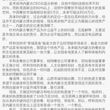
蓝爷咨询内蒙古CEO石磊分析称，目前中国的连锁化率不到
25%，而欧美国家达到50%以上，说明中国餐饮市场还有很大的发展
空间。中国餐饮市场规模目前是5万亿，未来可能达到10万亿。
具体到内蒙古，过去内蒙古的定位一直在往高科技的方向靠，但
这并不是内蒙古擅长的领域，现在将农牧产业定义为最核心的优势产
业之一，内蒙古的定位逐渐清晰了。
针对内蒙古餐饮产品为什么提不上价的问题，石磊解释，主要还
是市场主体企业的责任，因为企业不能品牌化，所以就没有品牌溢
价。
呼和浩特市“青城美食”杨老大焙子总经理杨学强表示，杨老大的饼
类产品富有地域特色，期望这个特色产品，未来能为内蒙古的餐饮业
和文化旅游发展贡献出一份力量，让全国各地更多人了解和体验到内
蒙古的美食。
羊和友餐饮公司董事长、锦翔餐饮公司董事长、田哇塞传媒董事
长王璐介绍，呼和浩特的美食、人文化都特别好，也是具有丰富多样
饮食的地域。但也存在一些问题，比如阶段性宣传不足，以及对流量
宣发的理解和运用不够……
像淄博、哈尔滨、甘肃、山西等城市能出圈，它们的热度主要都
来源于自媒体和互联网营销。未来内蒙古也需要加强这方面的宣传，
利用自媒体平台提升城市形象，吸引游客。
现场，王璐还对内蒙古和哈尔滨的热度做了一个对比。他讲到，
两者的热度数据相差了10倍乃至20倍。在互联网上搜索呼和浩特，现
在出来的关键词还只是快餐、职业学院、审批等。所以，呼和浩特乃
至内蒙古在宣发点上还没有形成一个抓力，一个靶点。
最后，王璐也表示，内蒙古餐饮业要联合起来把当地的食材和美