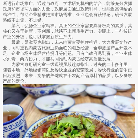
断进行市场推广。通过与政府、学术研究机构的结合，能够充分发挥
政府和市场两方面的力量，政府层面通过政策引导，也能提高供给的
精准性，帮助企业精准把握市场需求，企业也会有获得感，确保发展
路线不走偏、不走错。
第六，弘扬企业家精神。真正的企业家需要具备极高的素质，其
核心又在于创新，不创新，就谈不上新质生产力。实际上，一些传统
产业的升级，也可以掌握新质生产力。
最后，梁淑琴也指出，未来内蒙古要抓住机遇，大力发展文旅产
业，同时重视内蒙古旅游业仍面临的粗放经营、全季旅游产品开发不
足、企业市场主体经营待提升等问题。只有当政府尽到责，企业主体
尽到责，两方协力，才能共同推动内蒙古经济高质量发展。
内蒙古政府研究室一级巡视员段连傲指出，过去的二十多年里，
随着本地、外地经销商以及餐饮企业的繁荣发展，餐饮行业的竞争已
日渐激烈。未来，竞争的关键就在于农副产品原料的品质，以及餐饮
产品的定价。