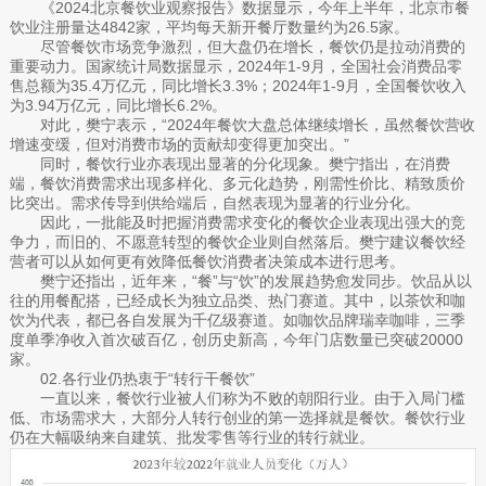
《2024北京餐饮业观察报告》数据显示，今年上半年，北京市餐
饮业注册量达4842家，平均每天新开餐厅数量约为26.5家。
尽管餐饮市场竞争激烈，但大盘仍在增长，餐饮仍是拉动消费的
重要动力。国家统计局数据显示，2024年1-9月，全国社会消费品零
售总额为35.4万亿元，同比增长3.3%；2024年1-9月，全国餐饮收入
为3.94万亿元，同比增长6.2%。
对此，樊宁表示，“2024年餐饮大盘总体继续增长，虽然餐饮营收
增速变缓，但对消费市场的贡献却变得更加突出。”
同时，餐饮行业亦表现出显著的分化现象。樊宁指出，在消费
端，餐饮消费需求出现多样化、多元化趋势，刚需性价比、精致质价
比突出。需求传导到供给端后，自然表现为显著的行业分化。
因此，一批能及时把握消费需求变化的餐饮企业表现出强大的竞
争力，而旧的、不愿意转型的餐饮企业则自然落后。樊宁建议餐饮经
营者可以从如何更有效降低餐饮消费者决策成本进行思考。
樊宁还指出，近年来，“餐”与“饮”的发展趋势愈发同步。饮品从以
往的用餐配搭，已经成长为独立品类、热门赛道。其中，以茶饮和咖
饮为代表，都已各自发展为千亿级赛道。如咖饮品牌瑞幸咖啡，三季
度单季净收入首次破百亿，创历史新高，今年门店数量已突破20000
家。
02.各行业仍热衷于“转行干餐饮”
一直以来，餐饮行业被人们称为不败的朝阳行业。由于入局门槛
低、市场需求大，大部分人转行创业的第一选择就是餐饮。餐饮行业
仍在大幅吸纳来自建筑、批发零售等行业的转行就业。