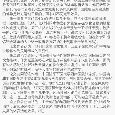
患者的胰岛素敏感性，超过仅控制饮食的减重改善效果。他们研究设
计使16名参与者在18-21周里减去10%的总体重，因此胰岛素敏感性
的差异是针对运动干预的，而非对不同减重效果。
第一组参与者(4男4女)仅进行饮食干预，包括个体饮食教育课
程，遵循低脂、低钠、低精制碳水和含有大量复杂碳水化合物的植物
性饮食预制膳食。第二组(2男6女)的饮食干预结合了锻炼干预，包括
每周6次1小时的运动课程，混合有氧运动、高强度间歇训练和阻力训
练。数据表明两组人减重10%都改善了胰岛素敏感性，但在饮食和锻
炼结合减重的人中这一改善效果好约2-4倍(取决于测量方法)。
论文作者认为，他们的这项研究发现，凸显了在肥胖治疗中将结
合锻炼作为关键组成的重要性。
第二篇论文介绍，把食物可获得性限制在一天特定时间窗口内的
饮食控制，作为减重策略在对照临床试验中引起了人们的兴趣，因为
有些人感到这比限制热量摄入的饮食更容易坚持，而且近期证据表
明，锻炼的时机对于获得心血管代谢改善也很重要。
论文共同通讯作者、中国陆军军医大学西南医院张志辉、李旻典
和中国医学科学院&北京协和医学院黄超兰与同事等合作，测量了未经
训练的雄性和雌性小鼠，在3周时间里日间限制性喂养，仅在休息时
(日间)能获得食物。和夜间能获得食物或24小时都能获得食物的小鼠
相比，日间限制性喂养几乎使之运动时间和跑台距离翻倍。研究者发
现，这一改进是由骨骼肌脂代谢改变驱动的，可能独立于昼夜节律。
论文作者总结认为，由于他们的这项研究发现来自夜行的啮齿类
动物，后续还需要进一步研究来理解进食时间作为饮食干预，以改善
人类的体育活动效果。(完)