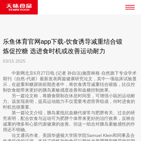
乐鱼体育官网app下载-饮食诱导减重结合锻
炼促控糖 选进食时机或改善运动耐力
03/15
2025
中新网北京6月27日电 (记者 孙自法)施普林格·自然旗下专业学术
期刊《自然-代谢》最新发表两篇健康研究论文，其中一项临床试验显
示，在超重和糖尿病前期患者中，将饮食诱导减重结合锻炼，比仅控
制饮食能带来更好的胰岛素敏感度改善和血糖控制效果。
另一篇论文称，将膳食限制在休息时间里，可增强小鼠的运动耐
力。该发现表明，提高运动能力不仅需要考虑营养组成，何时进食的
时机也很重要。
第一篇论文介绍，胰岛素抵抗血糖代谢常与肥胖有关。过去的研
究表明，配合饮食与运动可为肥胖个体带来更好的治疗效果，反映在
减重的增多和心脏代谢健康的改善。但这一组合对胰岛素敏感性的作
用还不明确。
论文通讯作者、美国华盛顿大学医学院Samuel Klein和同事及合
作者提供的证据，支持了锻炼加饮食可以额外改善肥胖和糖尿病前期