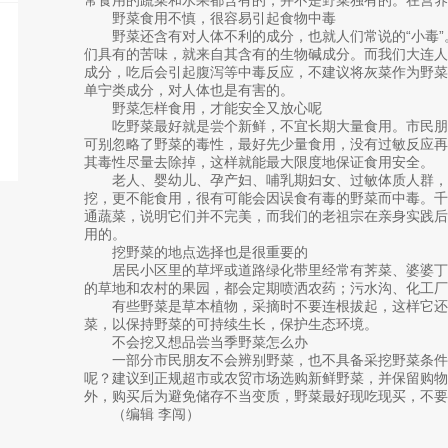
野菜食用不慎，很容易引起食物中毒
野菜还含有对人体不利的成分，也就人们常说的“小毒”
们具有的苦味，就来自其含有的生物碱成分。而我们大连人
成分，吃后会引起腹泻等中毒反应，不建议将灰菜作为野
单宁类成分，对人体也是有害的。
野菜怎样食用，才能安全又放心呢
吃野菜最好就是尝个新鲜，不宜长期大量食用。市民朋
可别忽略了野菜的毒性，最好先少量食用，没有过敏反应
其毒性尽量去除掉，这样就能最大限度地保证食用安全。
老人、婴幼儿、孕产妇、哺乳期妇女、过敏体质人群，
挖，更不能食用，很有可能会因误食有毒的野菜而中毒。
通蔬菜，说明它们并不完美，而我们的老祖宗在亲身实践
用的。
挖野菜的地点选择也是很重要的
居民小区里的草坪或道路绿化带里经常有荠菜、婆婆丁
的草地和农村的果园，都会定期喷洒农药；污水沟、化工厂
有些野菜是草本植物，采摘时不要连根拔起，这样它还
菜，以保持野菜的可持续生长，保护生态环境。
不会挖又想品尝当季野菜怎么办
一部分市民朋友不会辨别野菜，也不具备采挖野菜条件
呢？建议到正规超市或农贸市场选购新鲜野菜，并保留购
外，购买后为避免储存不当变质，野菜最好现吃现买，不要
（编辑 李闯）