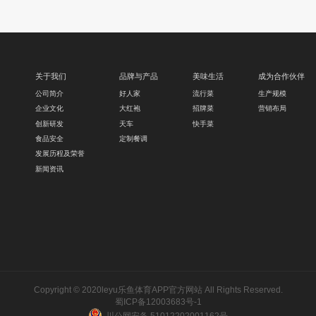
关于我们
品牌与产品
美味生活
成为合作伙伴
公司简介
好人家
流行菜
生产规模
企业文化
大红袍
招牌菜
营销布局
创新研发
天车
快手菜
食品安全
定制餐调
发展历程及荣誉
新闻资讯
Copyright © 2020leyu乐鱼体育APP官方网站 All Rights Reserved.
蜀ICP备12003683号-1
川公网安备 51012202001162号