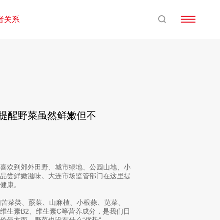
者关系
门提醒野菜虽然鲜嫩但不
喜欢到郊外田野、城市绿地、公园山地、小
家品尝鲜嫩滋味。大连市场监管部门在这里提
健康。
如苦菜类、蕨菜、山麻楂、小根蒜、苋菜、
维生素B2、维生素C等营养成分，是我们日
价值方面，野菜也没有什么“优势”。