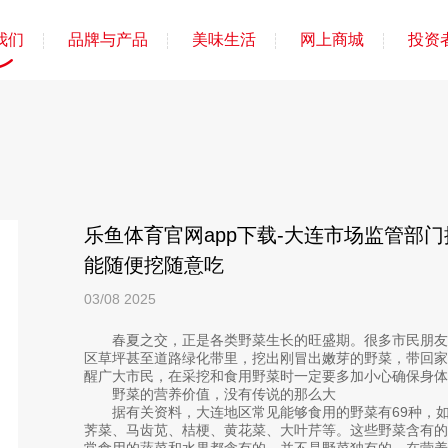
我们
品牌与产品
美味生活
网上商城
投资
乐鱼体育官网app下载-大连市场监管部
能随便挖随意吃
03/08
2025
春夏之交，正是各类野菜生长的旺盛期。很多市民朋友
区草坪甚至道路绿化带里，挖出刚冒出嫩芽的野菜，带回
醒广大市民，在采挖和食用野菜时一定要多加小心确保身体
野菜的营养价值，没有传说的那么大
据有关资料，大连地区常见能够食用的野菜有69种，
荠菜、马齿苋、桔梗、黄花菜、大叶芹等。这些野菜含有的
常食用的蔬菜和水果都含有的，并不是野菜独有的。在营养