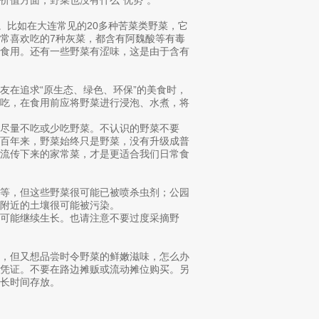
。比如在大连常见的20多种苦菜类野菜，它
常喜欢吃的7种灰菜，都含有阿魏酸等有毒
菜食用。还有一些野菜有涩味，这是由于含有
友在追求“原生态、绿色、环保”的美食时，
再吃，在食用前应将野菜进行浸泡、水煮，将
尽量不吃或少吃野菜。不认识的野菜不要
千百年来，野菜始终只是野菜，没有升级成普
后流传下来的家常菜，才是更适合我们日常食
等，但这些野菜很可能已被喷杀虫剂；公园
附近的土壤很可能被污染。
可能继续生长。也请注意不要过度采摘野
，但又想品尝时令野菜的鲜嫩滋味，怎么办
物凭证。不要在路边摊贩或流动摊位购买。另
长时间存放。