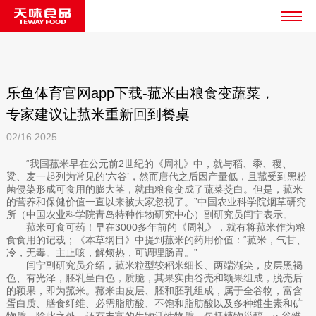
乐鱼体育官网app下载-菰米由粮食变蔬菜，
专家建议让菰米重新回到餐桌
02/16
2025
“我国菰米早在公元前2世纪的《周礼》中，就与稻、黍、稷、
粱、麦一起列为常见的‘六谷’，然而唐代之后因产量低，且菰受到黑粉
菌侵染形成可食用的膨大茎，就由粮食变成了蔬菜茭白。但是，菰米
的营养和保健价值一直以来被大家忽视了。”中国农业科学院烟草研究
所（中国农业科学院青岛特种作物研究中心）副研究员闫宁表示。
菰米可食可药！早在3000多年前的《周礼》，就有将菰米作为粮
食食用的记载；《本草纲目》中提到菰米的药用价值：“菰米，气甘、
冷，无毒。主止咳，解烦热，可调理肠胃。”
闫宁副研究员介绍，菰米粒型较稻米细长、两端渐尖，皮层黑褐
色、有光泽，胚乳呈白色，质脆，其果实由谷壳和颖果组成，脱壳后
的颖果，即为菰米。菰米由皮层、胚和胚乳组成，属于全谷物，富含
蛋白质、膳食纤维、必需脂肪酸、不饱和脂肪酸以及多种维生素和矿
物质，除此之外，还有丰富的生物活性物质，包括植物甾醇、γ-谷维