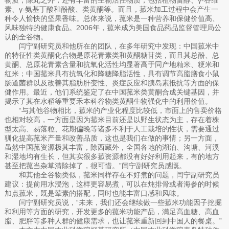
素、γ-氨基丁酸和酚酸、类黄酮等。而且，菰米加工过程中会产生一
种令人愉快的坚果香味。总体来说，菰米是一种营养和保健价值高、
风味独特的健康食品。2006年，菰米成为美国食品药品监督管理局公
认的全谷物。
闫宁副研究员和他所在的团队，在多年研究中发现：中国菰米中
的特征性类黄酮化合物是原花青素类和黄酮糖苷类，而且其总酚、总
黄酮、总原花青素含量和抗氧化活性均显著高于同产地籼米、粳米和
红米；中国菰米具有抗氧化和降糖降脂活性，具有调节高脂膳食小鼠
肠道菌群以及改善其脂肪肝变性、炎症反应和胰岛素抵抗等方面的保
健作用。最近，他们系统鉴定了在中国菰米类黄酮合成关键基因，并
揭示了其在水稻等重要禾本科谷物类黄酮生物强化中的利用价值。
“与其他谷物相比，菰米的产业化程度比较低，市面上的售卖价格
也相对较高，一方面是因为菰米目前还是以野生状态为主，存在着株
型太高、易落粒、花期偏晚等诸多不利于人工栽培的性状，需要通过
驯化提高菰米产量和改善品质，这也是我们在做的事情；另一方面，
虽然中国菰资源极其丰富，除西藏外，全国各地的湖泊、沟塘、河溪
和湿地均有生长，但其实很多菰资源都没有好好利用起来，有的地方
甚至把菰当杂草清除掉了，很可惜。”闫宁副研究员感慨。
和其他全谷物类似，菰米同样存在不好煮的问题，闫宁副研究员
建议：提前用水浸泡，这样更容易煮，可以在炖排骨或者海参的时候
加点菰米，既是荤素的搭配，同时也能丰富口感和风味。
闫宁副研究员说，“未来，我们还会继续做一些菰米功能因子挖掘
和利用等方面的研究，开发更多的菰米功能产品，满足高血糖、高血
脂、肥胖等多种人群的健康需求，也让菰米重新回到中国人的餐桌。”